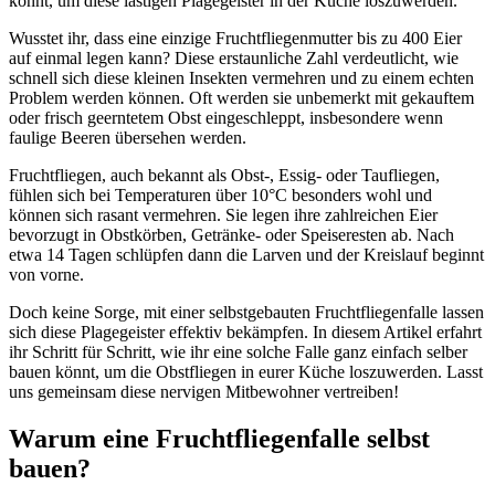
könnt, um diese lästigen Plagegeister in der Küche loszuwerden.
Wusstet ihr, dass eine einzige Fruchtfliegenmutter bis zu 400 Eier
auf einmal legen kann? Diese erstaunliche Zahl verdeutlicht, wie
schnell sich diese kleinen Insekten vermehren und zu einem echten
Problem werden können. Oft werden sie unbemerkt mit gekauftem
oder frisch geerntetem Obst eingeschleppt, insbesondere wenn
faulige Beeren übersehen werden.
Fruchtfliegen, auch bekannt als Obst-, Essig- oder Taufliegen,
fühlen sich bei Temperaturen über 10°C besonders wohl und
können sich rasant vermehren. Sie legen ihre zahlreichen Eier
bevorzugt in Obstkörben, Getränke- oder Speiseresten ab. Nach
etwa 14 Tagen schlüpfen dann die Larven und der Kreislauf beginnt
von vorne.
Doch keine Sorge, mit einer selbstgebauten Fruchtfliegenfalle lassen
sich diese Plagegeister effektiv bekämpfen. In diesem Artikel erfahrt
ihr Schritt für Schritt, wie ihr eine solche Falle ganz einfach selber
bauen könnt, um die Obstfliegen in eurer Küche loszuwerden. Lasst
uns gemeinsam diese nervigen Mitbewohner vertreiben!
Warum eine Fruchtfliegenfalle selbst
bauen?