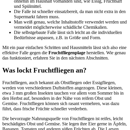
ohnehin im Haushalt vorhanden sind, wie Essig, Fruchtsaft
und Spülmittel.
Die Falle ist schneller einsatzbereit, da man nicht extra in den
Supermarkt fahren muss.
Man weiß genau, welche Inhaltsstoffe verwendet werden und
vermeidet möglicherweise schädliche Chemikalien.
Die selbstgebaute Falle lässt sich leicht an die individuellen
Bedürfnisse anpassen, z.B. in Größe und Form.
Mit ein paar einfachen Schritten und Hausmitteln lässt sich also eine
effektive Falle gegen die
Fruchtfliegenplage
herstellen. Wie genau
das funktioniert, erfahren Sie in den nächsten Abschnitten.
Was lockt Fruchtfliegen an?
Fruchtfliegen, auch bekannt als Obstfliegen oder Essigfliegen,
werden von verschiedenen Duftstoffen angezogen. Diese kleinen,
etwa 3 mm großen Insekten tauchen vor allem vom Sommer bis in
den Herbst auf, besonders in der Nähe von reifem Obst und
Gemüse. Fruchtfliegen können sich rasant vermehren, was dazu
führt, dass frische Früchte schneller verderben.
Die bevorzugte Nahrungsquelle von Fruchtfliegen ist reifes, leicht
beschädigtes Obst und Gemüse. Sie legen ihre Eier gerne in Äpfeln,
Bananen, Tomaten und anderen süßen Früchten ab. Die Larven