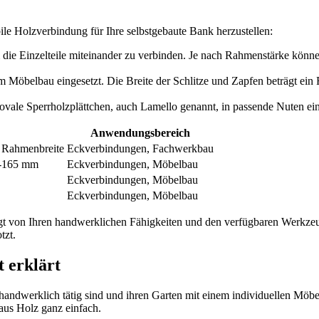
ile Holzverbindung für Ihre selbstgebaute Bank herzustellen:
ie Einzelteile miteinander zu verbinden. Je nach Rahmenstärke könn
m Möbelbau eingesetzt. Die Breite der Schlitze und Zapfen beträgt ei
ale Sperrholzplättchen, auch Lamello genannt, in passende Nuten einge
Anwendungsbereich
r Rahmenbreite
Eckverbindungen, Fachwerkbau
0-165 mm
Eckverbindungen, Möbelbau
Eckverbindungen, Möbelbau
Eckverbindungen, Möbelbau
t von Ihren handwerklichen Fähigkeiten und den verfügbaren Werkzeug
tzt.
t erklärt
ne handwerklich tätig sind und ihren Garten mit einem individuellen Mö
aus Holz ganz einfach.