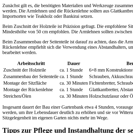
Zunächst gilt es, die benötigten Materialien und Werkzeuge zusammen
werden. Die Armlehnen und die Rückenlehne sollten aus Glattkantbret
Importsorten wie Teakholz oder Bankirai setzen.
Beim Zuschnitt der Holzteile ist Präzision gefragt. Die empfohlene S
Mindesthöhe von 50 cm empfohlen. Die Armlehnen sollten zwischen 2
Beim Zusammenbau der Seitenteile ist darauf zu achten, dass die Arm
Rückenlehne empfiehlt sich die Verwendung eines Abstandhalters, u
bearbeitet werden.
Arbeitsschritt
Dauer
Ben
Zuschnitt der Holzteile
ca. 1 Stunde
6×8 mm Konstruktionsvol
Zusammenbau der Seitenteile
ca. 1 Stunde
Schrauben, Akkuschra
Montage der Sitzfläche
ca. 30 Minuten
Fichtenbretter, Schrau
Montage der Rückenlehne
ca. 1 Stunde
Glattkantbretter, Abstan
Streichen/Ölen
ca. 30 Minuten
Holzschutzlasur oder Ö
Insgesamt dauert der Bau einer Gartenbank etwa 4 Stunden, vorausgese
werden, um ihre Lebensdauer deutlich zu erhöhen und sie vor Witte
Sitzgelegenheit im eigenen Garten nichts mehr im Wege.
Tipps zur Pflege und Instandhaltung der s