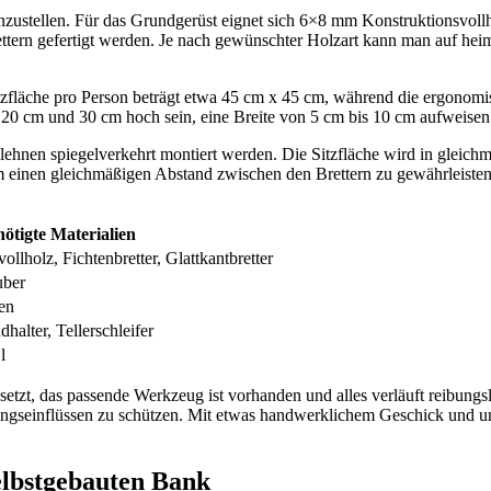
zustellen. Für das Grundgerüst eignet sich 6×8 mm Konstruktionsvollhol
tern gefertigt werden. Je nach gewünschter Holzart kann man auf heim
itzfläche pro Person beträgt etwa 45 cm x 45 cm, während die ergonomi
0 cm und 30 cm hoch sein, eine Breite von 5 cm bis 10 cm aufweisen
lehnen spiegelverkehrt montiert werden. Die Sitzfläche wird in gleic
m einen gleichmäßigen Abstand zwischen den Brettern zu gewährleiste
ötigte Materialien
lholz, Fichtenbretter, Glattkantbretter
uber
ben
dhalter, Tellerschleifer
l
tzt, das passende Werkzeug ist vorhanden und alles verläuft reibungslo
rungseinflüssen zu schützen. Mit etwas handwerklichem Geschick und u
elbstgebauten Bank