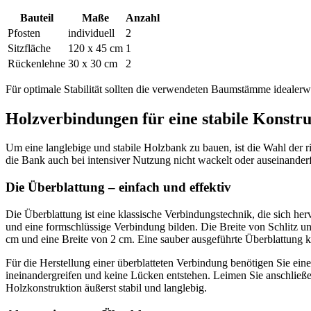
Bauteil
Maße
Anzahl
Pfosten
individuell
2
Sitzfläche
120 x 45 cm
1
Rückenlehne
30 x 30 cm
2
Für optimale Stabilität sollten die verwendeten Baumstämme idealerwe
Holzverbindungen für eine stabile Konstr
Um eine langlebige und stabile Holzbank zu bauen, ist die Wahl der 
die Bank auch bei intensiver Nutzung nicht wackelt oder auseinanderf
Die Überblattung – einfach und effektiv
Die Überblattung ist eine klassische Verbindungstechnik, die sich her
und eine formschlüssige Verbindung bilden. Die Breite von Schlitz un
cm und eine Breite von 2 cm. Eine sauber ausgeführte Überblattung ka
Für die Herstellung einer überblatteten Verbindung benötigen Sie eine
ineinandergreifen und keine Lücken entstehen. Leimen Sie anschließ
Holzkonstruktion äußerst stabil und langlebig.