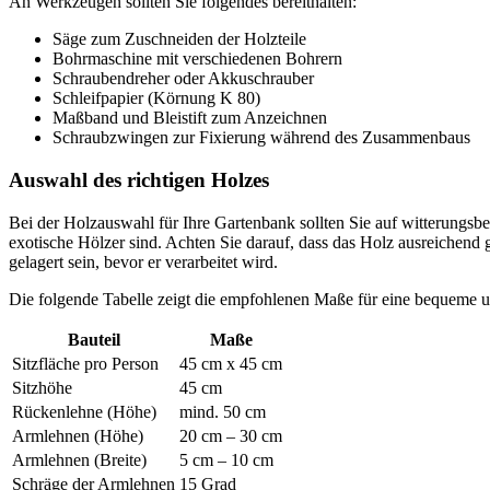
An Werkzeugen sollten Sie folgendes bereithalten:
Säge zum Zuschneiden der Holzteile
Bohrmaschine mit verschiedenen Bohrern
Schraubendreher oder Akkuschrauber
Schleifpapier (Körnung K 80)
Maßband und Bleistift zum Anzeichnen
Schraubzwingen zur Fixierung während des Zusammenbaus
Auswahl des richtigen Holzes
Bei der Holzauswahl für Ihre Gartenbank sollten Sie auf witterungsbe
exotische Hölzer sind. Achten Sie darauf, dass das Holz ausreichend
gelagert sein, bevor er verarbeitet wird.
Die folgende Tabelle zeigt die empfohlenen Maße für eine bequeme 
Bauteil
Maße
Sitzfläche pro Person
45 cm x 45 cm
Sitzhöhe
45 cm
Rückenlehne (Höhe)
mind. 50 cm
Armlehnen (Höhe)
20 cm – 30 cm
Armlehnen (Breite)
5 cm – 10 cm
Schräge der Armlehnen
15 Grad