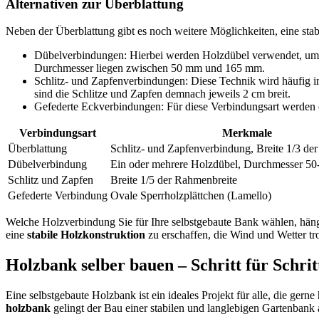
Alternativen zur Überblattung
Neben der Überblattung gibt es noch weitere Möglichkeiten, eine stab
Dübelverbindungen: Hierbei werden Holzdübel verwendet, um d
Durchmesser liegen zwischen 50 mm und 165 mm.
Schlitz- und Zapfenverbindungen: Diese Technik wird häufig i
sind die Schlitze und Zapfen demnach jeweils 2 cm breit.
Gefederte Eckverbindungen: Für diese Verbindungsart werden ov
Verbindungsart
Merkmale
Überblattung
Schlitz- und Zapfenverbindung, Breite 1/3 de
Dübelverbindung
Ein oder mehrere Holzdübel, Durchmesser 5
Schlitz und Zapfen
Breite 1/5 der Rahmenbreite
Gefederte Verbindung
Ovale Sperrholzplättchen (Lamello)
Welche Holzverbindung Sie für Ihre selbstgebaute Bank wählen, häng
eine
stabile Holzkonstruktion
zu erschaffen, die Wind und Wetter tro
Holzbank selber bauen – Schritt für Schrit
Eine selbstgebaute Holzbank ist ein ideales Projekt für alle, die ger
holzbank
gelingt der Bau einer stabilen und langlebigen Gartenbank 