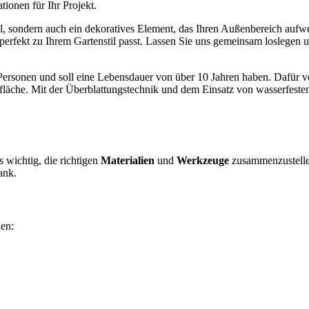
tionen für Ihr Projekt.
el, sondern auch ein dekoratives Element, das Ihren Außenbereich auf
erfekt zu Ihrem Gartenstil passt. Lassen Sie uns gemeinsam loslegen un
ei Personen und soll eine Lebensdauer von über 10 Jahren haben. Dafü
äche. Mit der Überblattungstechnik und dem Einsatz von wasserfestem 
 wichtig, die richtigen
Materialien
und
Werkzeuge
zusammenzustelle
ank.
ien: