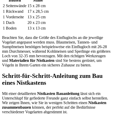
Bauteil
Maße
2 Seitenwände
15 x 28 cm
1 Rückwand
17 x 28,5 cm
1 Vorderseite
13 x 25 cm
1 Dach
20 x 23 cm
1 Boden
13 x 13 cm
Beachten Sie, dass die Größe des Einfluglochs an die jeweilige
Vogelart angepasst werden muss. Blaumeisen, Tannen- und
Sumpfmeisen benötigen beispielsweise ein Einflugloch mit 26-28
mm Durchmesser, während Kohlmeisen und Sperlinge ein größeres
Loch von 32-35 mm bevorzugen. Mit den richtigen Werkzeugen
und
Materialien für Nistkasten
sind Sie bestens gerüstet, um
Vögeln in Ihrem Garten ein sicheres Zuhause zu bieten.
Schritt-für-Schritt-Anleitung zum Bau
eines Nistkastens
Mit einer detaillierten
Nistkasten Bauanleitung
lässt sich ein
Unterschlupf für gefiederte Freunde ganz einfach selbst herstellen.
Wir zeigen Ihnen, wie Sie in wenigen Schritten einen
Nistkasten
zusammenbauen
können, der perfekt auf die Bedürfnisse
verschiedener Vogelarten abgestimmt ist.