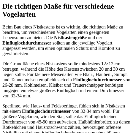
Die richtigen Maße für verschiedene
Vogelarten
Beim Bau eines Nistkastens ist es wichtig, die richtigen Maße zu
beachten, um verschiedenen Vogelarten einen geeigneten
Lebensraum zu bieten. Die
Nistkastengröße
und der
Einfluglochdurchmesser
sollten an die jeweilige Vogelart
angepasst werden, um einen optimalen Schutz und Komfort zu
gewährleisten.
Die Grundfläche eines Nistkastens sollte mindestens 12×12 cm
betragen, während die Höhe des Kastens zwischen 20 und 30 cm
liegen sollte. Für kleinere Meisenarten wie Blau-, Hauben-, Sumpf-
und Tannenmeisen empfiehlt sich ein
Einfluglochdurchmesser
von
26-28 mm. Kohlmeisen, Kleiber und Trauerschnäpper benötigen
hingegen ein etwas größeres Einflugloch mit einem Durchmesser
von 32-34 mm.
Sperlinge, wie Haus- und Feldsperlinge, fühlen sich in Nistkästen
mit einem
Einfluglochdurchmesser
von 32-34 mm wohl. Für
größere Vogelarten, wie den Star, sollte das Einflugloch einen
Durchmesser von 45-50 mm aufweisen. Halbhöhlenbrüter, zu denen
Rotkehlchen und Hausrotschwanz zählen, bevorzugen offenere
Nisthilfen mit einem Einfluglochdurchmesser von etwa 50 mm.