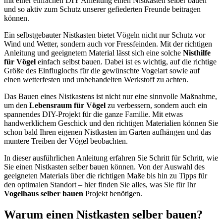
mit einer einfachen DIY Anleitung einen Nistkasten selber bauen
und so aktiv zum Schutz unserer gefiederten Freunde beitragen
können.
Ein selbstgebauter Nistkasten bietet Vögeln nicht nur Schutz vor
Wind und Wetter, sondern auch vor Fressfeinden. Mit der richtigen
Anleitung und geeignetem Material lässt sich eine solche
Nisthilfe
für Vögel
einfach selbst bauen. Dabei ist es wichtig, auf die richtige
Größe des Einfluglochs für die gewünschte Vogelart sowie auf
einen wetterfesten und unbehandelten Werkstoff zu achten.
Das Bauen eines Nistkastens ist nicht nur eine sinnvolle Maßnahme,
um den
Lebensraum für Vögel
zu verbessern, sondern auch ein
spannendes DIY-Projekt für die ganze Familie. Mit etwas
handwerklichem Geschick und den richtigen Materialien können Sie
schon bald Ihren eigenen Nistkasten im Garten aufhängen und das
muntere Treiben der Vögel beobachten.
In dieser ausführlichen Anleitung erfahren Sie Schritt für Schritt, wie
Sie einen Nistkasten selber bauen können. Von der Auswahl des
geeigneten Materials über die richtigen Maße bis hin zu Tipps für
den optimalen Standort – hier finden Sie alles, was Sie für Ihr
Vogelhaus selber bauen
Projekt benötigen.
Warum einen Nistkasten selber bauen?