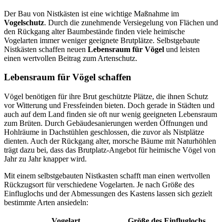
Der Bau von Nistkästen ist eine wichtige Maßnahme im
Vogelschutz
. Durch die zunehmende Versiegelung von Flächen und
den Rückgang alter Baumbestände finden viele heimische
Vogelarten immer weniger geeignete Brutplätze. Selbstgebaute
Nistkästen schaffen neuen
Lebensraum für Vögel
und leisten
einen wertvollen Beitrag zum Artenschutz.
Lebensraum für Vögel schaffen
Vögel benötigen für ihre Brut geschützte Plätze, die ihnen Schutz
vor Witterung und Fressfeinden bieten. Doch gerade in Städten und
auch auf dem Land finden sie oft nur wenig geeigneten Lebensraum
zum Brüten. Durch Gebäudesanierungen werden Öffnungen und
Hohlräume in Dachstühlen geschlossen, die zuvor als Nistplätze
dienten. Auch der Rückgang alter, morsche Bäume mit Naturhöhlen
trägt dazu bei, dass das Brutplatz-Angebot für heimische Vögel von
Jahr zu Jahr knapper wird.
Mit einem selbstgebauten Nistkasten schafft man einen wertvollen
Rückzugsort für verschiedene Vogelarten. Je nach Größe des
Einfluglochs und der Abmessungen des Kastens lassen sich gezielt
bestimmte Arten ansiedeln:
Vogelart
Größe des Einfluglochs