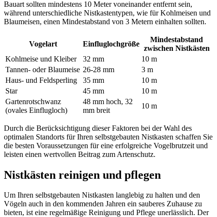
Bauart sollten mindestens 10 Meter voneinander entfernt sein,
während unterschiedliche Nistkastentypen, wie für Kohlmeisen und
Blaumeisen, einen Mindestabstand von 3 Metern einhalten sollten.
Mindestabstand
Vogelart
Einfluglochgröße
zwischen Nistkästen
Kohlmeise und Kleiber
32 mm
10 m
Tannen- oder Blaumeise
26-28 mm
3 m
Haus- und Feldsperling
35 mm
10 m
Star
45 mm
10 m
Gartenrotschwanz
48 mm hoch, 32
10 m
(ovales Einflugloch)
mm breit
Durch die Berücksichtigung dieser Faktoren bei der Wahl des
optimalen Standorts für Ihren selbstgebauten Nistkasten schaffen Sie
die besten Voraussetzungen für eine erfolgreiche Vogelbrutzeit und
leisten einen wertvollen Beitrag zum Artenschutz.
Nistkästen reinigen und pflegen
Um Ihren selbstgebauten Nistkasten langlebig zu halten und den
Vögeln auch in den kommenden Jahren ein sauberes Zuhause zu
bieten, ist eine regelmäßige Reinigung und Pflege unerlässlich. Der