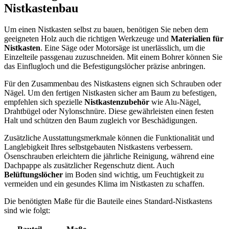
Nistkastenbau
Um einen Nistkasten selbst zu bauen, benötigen Sie neben dem
geeigneten Holz auch die richtigen Werkzeuge und
Materialien für
Nistkasten
. Eine Säge oder Motorsäge ist unerlässlich, um die
Einzelteile passgenau zuzuschneiden. Mit einem Bohrer können Sie
das Einflugloch und die Befestigungslöcher präzise anbringen.
Für den Zusammenbau des Nistkastens eignen sich Schrauben oder
Nägel. Um den fertigen Nistkasten sicher am Baum zu befestigen,
empfehlen sich spezielle
Nistkastenzubehör
wie Alu-Nägel,
Drahtbügel oder Nylonschnüre. Diese gewährleisten einen festen
Halt und schützen den Baum zugleich vor Beschädigungen.
Zusätzliche Ausstattungsmerkmale können die Funktionalität und
Langlebigkeit Ihres selbstgebauten Nistkastens verbessern.
Ösenschrauben erleichtern die jährliche Reinigung, während eine
Dachpappe als zusätzlicher Regenschutz dient. Auch
Belüftungslöcher
im Boden sind wichtig, um Feuchtigkeit zu
vermeiden und ein gesundes Klima im Nistkasten zu schaffen.
Die benötigten Maße für die Bauteile eines Standard-Nistkastens
sind wie folgt: