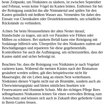
beste Zeitpunkt, um Nistkästen zu säubern, ist zwischen September
und Februar, wenn keine Vögel im Kasten brüten. Entfernen Sie bei
der Reinigung zunächst das alte Nistmaterial und spülen Sie den
Kasten gründlich mit heißem Wasser aus. Vermeiden Sie dabei den
Einsatz von Chemikalien oder Desinfektionsmitteln, um schädliche
Rückstände zu verhindern.
Achten Sie beim Herausnehmen der alten Nester darauf,
Handschuhe zu tragen, um sich vor Parasiten wie Flöhen oder
Milben zu schützen. Bei starkem Befall kann eine Reinigung mit
Sodalauge hilfreich sein. Überprüfen Sie den Nistkasten zudem auf
Beschädigungen und reparieren Sie diese gegebenenfalls.
Kontrollieren Sie auch die Aufhängung, um sicherzustellen, dass der
Kasten stabil und sicher befestigt ist.
Beachten Sie, dass die Reinigung von Nistkästen je nach Vogelart
variieren kann. Während die meisten Kästen nach der Brutsaison
gesäubert werden sollten, gilt dies beispielsweise nicht für
Mauersegler, die ein Leben lang an einem Nest weiterbauen.
Nistkästen dienen Vögeln nicht nur als Brutstätte, sondern auch als
Überwinterungsplatz und bieten nützlichen Insekten wie
Feuerwanzen und Hummeln Schutz. Mit der richtigen Pflege Ihres
selbstgebauten Nistkastens leisten Sie einen wertvollen Beitrag zum
Artenschutz und können sich auch in Zukunft über gefiederte Gäste
in Ihrem Garten freuen.