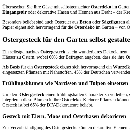
Überraschen Sie Ihre Gäste mit selbstgemachter
Osterdeko
im Garte
Eingangstür
oder dekorative Hasen und Hennen aus Draht – der Kreat
Besonders beliebt sind auch Ostereier aus
Beton
oder
Sägefiguren
al
Papier eignet sich hervorragend für die
Osterdeko
im Garten – von Os
Ostergesteck für den Garten selbst gestalt
Ein selbstgemachtes
Ostergesteck
ist ein wunderbares Dekoelement, 
Häuser zu Ostern, wobei 60% der Befragten angeben, dass sie ihre
O
Als Basis für ein
Ostergesteck
eignet sich hervorragend ein
Wurzelk
eingesetzten Pflanzen mit Nährstoffen. 45% der Deutschen verwenden 
Frühlingsblumen wie Narzissen und Tulpen einsetzen
Um dem
Ostergesteck
einen frühlingshaften Charakter zu verleihen,
integrieren diese Blumen in ihre Osterdeko. Kleinere Pflanzen könne
Gesteck ist bei 65% der DIY-Dekorateure beliebt.
Gesteck mit Eiern, Moos und Osterhasen dekorieren
Zur Vervollständigung des Ostergestecks können dekorative Element