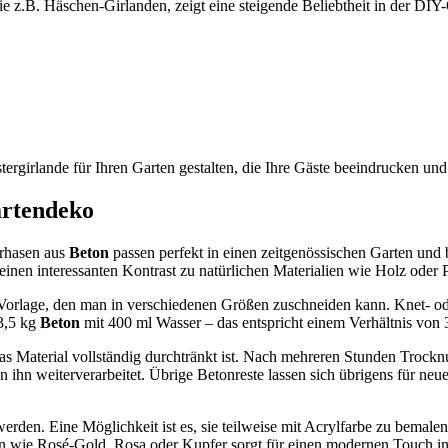
ie z.B. Häschen-Girlanden, zeigt eine steigende Beliebtheit in der DIY
tergirlande für Ihren Garten gestalten, die Ihre Gäste beeindrucken un
artendeko
erhasen aus
Beton
passen perfekt in einen zeitgenössischen Garten und 
 einen interessanten Kontrast zu natürlichen Materialien wie Holz oder 
Vorlage, den man in verschiedenen Größen zuschneiden kann. Knet- oder
 3,5 kg
Beton
mit 400 ml Wasser – das entspricht einem Verhältnis von 3
 Material vollständig durchtränkt ist. Nach mehreren Stunden Trocknu
ihn weiterverarbeitet. Übrige Betonreste lassen sich übrigens für ne
erden. Eine Möglichkeit ist es, sie teilweise mit Acrylfarbe zu bemal
n wie Rosé-Gold, Rosa oder Kupfer sorgt für einen modernen Touch i