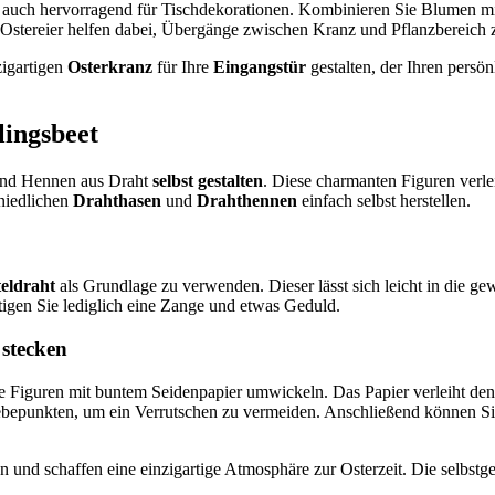
h auch hervorragend für Tischdekorationen. Kombinieren Sie Blumen m
Ostereier helfen dabei, Übergänge zwischen Kranz und Pflanzbereich 
zigartigen
Osterkranz
für Ihre
Eingangstür
gestalten, der Ihren persö
lingsbeet
und Hennen aus Draht
selbst gestalten
. Diese charmanten Figuren verl
 niedlichen
Drahthasen
und
Drahthennen
einfach selbst herstellen.
eldraht
als Grundlage zu verwenden. Dieser lässt sich leicht in die 
igen Sie lediglich eine Zange und etwas Geduld.
 stecken
Figuren mit buntem Seidenpapier umwickeln. Das Papier verleiht den 
lebepunkten, um ein Verrutschen zu vermeiden. Anschließend können Si
n und schaffen eine einzigartige Atmosphäre zur Osterzeit. Die selbstg