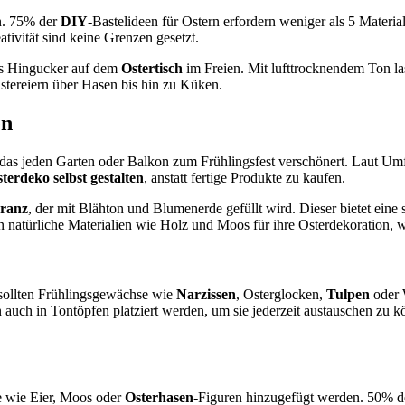
n. 75% der
DIY
-Bastelideen für Ostern erfordern weniger als 5 Materia
ivität sind keine Grenzen gesetzt.
s Hingucker auf dem
Ostertisch
im Freien. Mit lufttrocknendem Ton la
tereiern über Hasen bis hin zu Küken.
en
das jeden Garten oder Balkon zum Frühlingsfest verschönert. Laut U
sterdeko
selbst gestalten
, anstatt fertige Produkte zu kaufen.
ranz
, der mit Blähton und Blumenerde gefüllt wird. Dieser bietet eine 
natürliche Materialien wie Holz und Moos für ihre Osterdekoration, w
 sollten Frühlingsgewächse wie
Narzissen
, Osterglocken,
Tulpen
oder 
n auch in Tontöpfen platziert werden, um sie jederzeit austauschen z
e wie Eier, Moos oder
Osterhasen
-Figuren hinzugefügt werden. 50% d