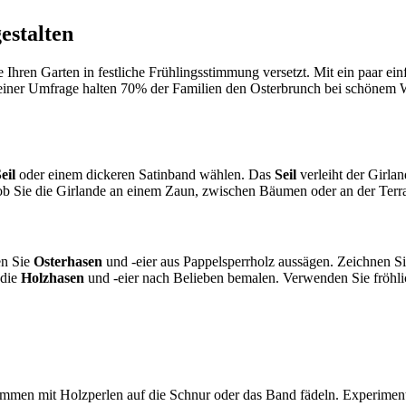
estalten
 Ihren Garten in festliche Frühlingsstimmung versetzt. Mit ein paar ein
ut einer Umfrage halten 70% der Familien den Osterbrunch bei schönem
eil
oder einem dickeren Satinband wählen. Das
Seil
verleiht der Girla
 ob Sie die Girlande an einem Zaun, zwischen Bäumen oder an der Ter
en Sie
Osterhasen
und -eier aus Pappelsperrholz aussägen. Zeichnen S
 die
Holzhasen
und -eier nach Belieben bemalen. Verwenden Sie fröhl
sammen mit Holzperlen auf die Schnur oder das Band fädeln. Experimen