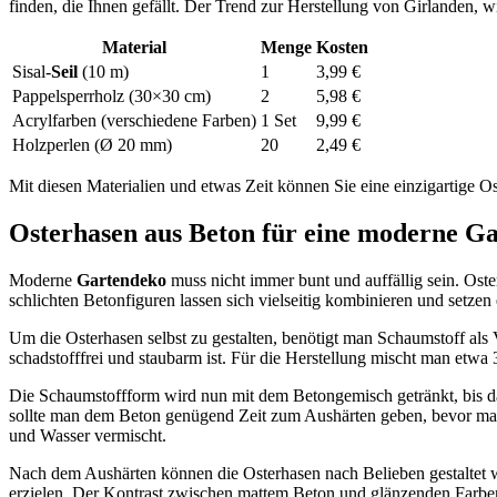
finden, die Ihnen gefällt. Der Trend zur Herstellung von Girlanden, w
Material
Menge
Kosten
Sisal-
Seil
(10 m)
1
3,99 €
Pappelsperrholz (30×30 cm)
2
5,98 €
Acrylfarben (verschiedene Farben)
1 Set
9,99 €
Holzperlen (Ø 20 mm)
20
2,49 €
Mit diesen Materialien und etwas Zeit können Sie eine einzigartige Os
Osterhasen aus Beton für eine moderne G
Moderne
Gartendeko
muss nicht immer bunt und auffällig sein. Ost
schlichten Betonfiguren lassen sich vielseitig kombinieren und setzen
Um die Osterhasen selbst zu gestalten, benötigt man Schaumstoff als 
schadstofffrei und staubarm ist. Für die Herstellung mischt man etwa
Die Schaumstoffform wird nun mit dem Betongemisch getränkt, bis das
sollte man dem Beton genügend Zeit zum Aushärten geben, bevor man 
und Wasser vermischt.
Nach dem Aushärten können die Osterhasen nach Belieben gestaltet w
erzielen. Der Kontrast zwischen mattem Beton und glänzenden Farbe