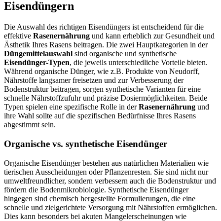
Eisendüngern
Die Auswahl des richtigen Eisendüngers ist entscheidend für die
effektive
Rasenernährung
und kann erheblich zur Gesundheit und
Ästhetik Ihres Rasens beitragen. Die zwei Hauptkategorien in der
Düngemittelauswahl
sind organische und synthetische
Eisendünger-Typen
, die jeweils unterschiedliche Vorteile bieten.
Während organische Dünger, wie z.B. Produkte von Neudorff,
Nährstoffe langsamer freisetzen und zur Verbesserung der
Bodenstruktur beitragen, sorgen synthetische Varianten für eine
schnelle Nährstoffzufuhr und präzise Dosiermöglichkeiten. Beide
Typen spielen eine spezifische Rolle in der
Rasenernährung
und
ihre Wahl sollte auf die spezifischen Bedürfnisse Ihres Rasens
abgestimmt sein.
Organische vs. synthetische Eisendünger
Organische Eisendünger bestehen aus natürlichen Materialien wie
tierischen Ausscheidungen oder Pflanzenresten. Sie sind nicht nur
umweltfreundlicher, sondern verbessern auch die Bodenstruktur und
fördern die Bodenmikrobiologie. Synthetische Eisendünger
hingegen sind chemisch hergestellte Formulierungen, die eine
schnelle und zielgerichtete Versorgung mit Nährstoffen ermöglichen.
Dies kann besonders bei akuten Mangelerscheinungen wie