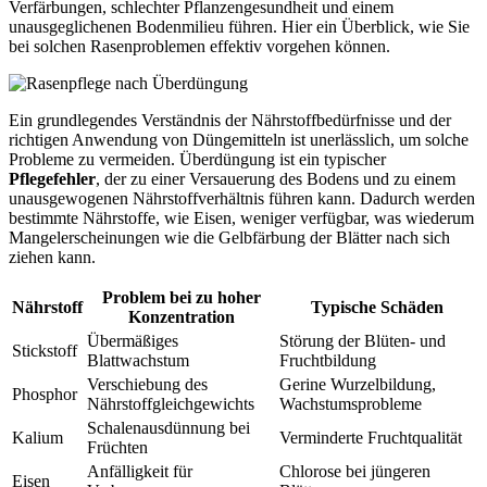
Verfärbungen, schlechter Pflanzengesundheit und einem
unausgeglichenen Bodenmilieu führen. Hier ein Überblick, wie Sie
bei solchen Rasenproblemen effektiv vorgehen können.
Ein grundlegendes Verständnis der Nährstoffbedürfnisse und der
richtigen Anwendung von Düngemitteln ist unerlässlich, um solche
Probleme zu vermeiden. Überdüngung ist ein typischer
Pflegefehler
, der zu einer Versauerung des Bodens und zu einem
unausgewogenen Nährstoffverhältnis führen kann. Dadurch werden
bestimmte Nährstoffe, wie Eisen, weniger verfügbar, was wiederum
Mangelerscheinungen wie die Gelbfärbung der Blätter nach sich
ziehen kann.
Problem bei zu hoher
Nährstoff
Typische Schäden
Konzentration
Übermäßiges
Störung der Blüten- und
Stickstoff
Blattwachstum
Fruchtbildung
Verschiebung des
Gerine Wurzelbildung,
Phosphor
Nährstoffgleichgewichts
Wachstumsprobleme
Schalenausdünnung bei
Kalium
Verminderte Fruchtqualität
Früchten
Anfälligkeit für
Chlorose bei jüngeren
Eisen