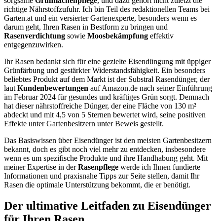
sorgsame
Grünflächenpflege
, und dazu gehört nicht zuletzt die
richtige Nährstoffzufuhr. Ich bin Teil des redaktionellen Teams bei
Garten.at und ein versierter Gartenexperte, besonders wenn es
darum geht, Ihren Rasen in Bestform zu bringen und
Rasenverdichtung
sowie
Moosbekämpfung
effektiv
entgegenzuwirken.
Ihr Rasen bedankt sich für eine gezielte Eisendüngung mit üppiger
Grünfärbung und gestärkter Widerstandsfähigkeit. Ein besonders
beliebtes Produkt auf dem Markt ist der Substral Rasendünger, der
laut
Kundenbewertungen
auf Amazon.de nach seiner Einführung
im Februar 2024 für gesundes und kräftiges Grün sorgt. Demnach
hat dieser nährstoffreiche Dünger, der eine Fläche von 130 m²
abdeckt und mit 4,5 von 5 Sternen bewertet wird, seine positiven
Effekte unter Gartenbesitzern unter Beweis gestellt.
Das Basiswissen über Eisendünger ist den meisten Gartenbesitzern
bekannt, doch es gibt noch viel mehr zu entdecken, insbesondere
wenn es um spezifische Produkte und ihre Handhabung geht. Mit
meiner Expertise in der
Rasenpflege
werde ich Ihnen fundierte
Informationen und praxisnahe Tipps zur Seite stellen, damit Ihr
Rasen die optimale Unterstützung bekommt, die er benötigt.
Der ultimative Leitfaden zu Eisendünger
für Ihren Rasen