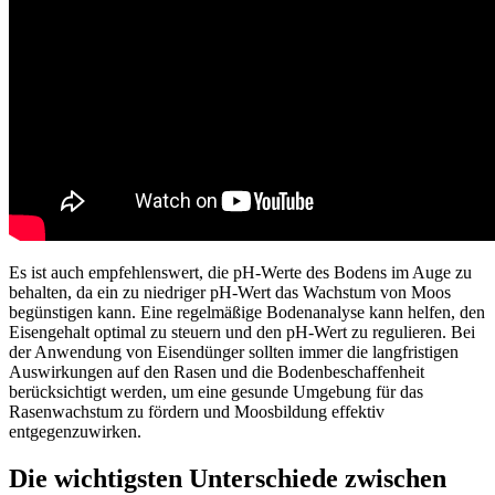
Es ist auch empfehlenswert, die pH-Werte des Bodens im Auge zu
behalten, da ein zu niedriger pH-Wert das Wachstum von Moos
begünstigen kann. Eine regelmäßige Bodenanalyse kann helfen, den
Eisengehalt optimal zu steuern und den pH-Wert zu regulieren. Bei
der Anwendung von Eisendünger sollten immer die langfristigen
Auswirkungen auf den Rasen und die Bodenbeschaffenheit
berücksichtigt werden, um eine gesunde Umgebung für das
Rasenwachstum zu fördern und Moosbildung effektiv
entgegenzuwirken.
Die wichtigsten Unterschiede zwischen