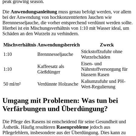
peak growing season.
Die
Anwendungsanleitung
muss genau befolgt werden, vor allem
bei der Anwendung von hochkonzentrierten Jauchen wie
Brennnesseljauche, die vorher entsprechend verdünnt werden sollte.
Hierbei ist ein Mischungsverhältnis von 1:10 mit Wasser ideal, um
Schäden an den Wurzeln zu verhindern.
Mischverhältnis
Anwendungsbereich
Zweck
Stickstoffzufuhr ohne
1:10
Brennnesseljauche
Wurzelschäden
Eisen- und
Kaffeesatz als
1:10
Nährstoffversorgung für
Gießdünger
blassem Rasen
Kaliumzufuhr und PH-
50 ml/m²
Verdünnte Holzasche
Wert-Regulierung
Umgang mit Problemen: Was tun bei
Verfärbungen und Überdüngung?
Die Pflege des Rasens ist entscheidend für seine Gesundheit und
Ästhetik. Häufig resultieren
Rasenprobleme
jedoch aus
Pflegefehlern, insbesondere aus der Überdüngung. Dies kann zu