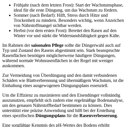
Frühjahr (nach dem letzten Frost): Start der Wachstumsphase,
ideal für die erste Düngung, um das Wachstum zu fördern.
Sommer (nach Bedarf): Hilft, Stress durch Hitze und
Trockenheit zu mindern. Besonders wichtig, wenn Anzeichen
von Nährstoffmangel sichtbar werden.
Herbst (vor dem ersten Frost): Bereitet den Rasen auf den
Winter vor und stärkt die Widerstandsfähigkeit gegen Kälte.
Im Rahmen der
saisonalen Pflege
sollte die Düngerwahl auch auf
Typ und Zustand des Rasens abgestimmt sein. Stark beanspruchte
Rasenflächen benötigen möglicherweise häufigere Düngungen,
während normale Wohnrasenflächen in der Regel mit weniger
auskommen.
Zur Vermeidung von Überdüngung und den damit verbundenen
Schäden wie Blattverbrennung und übermäßigem Wachstum, ist die
Einhaltung eines ausgewogenen Düngungsplans essenziell.
Um die Effizienz zu maximieren und den Eisendünger vollständig
auszunutzen, empfiehlt sich zudem eine regelmäßige Bodenanalyse,
um den genauen Nährstoffbedarf bestimmen zu können. Dies
unterstützt eine präzise Anwendung und hilft bei der Erstellung
eines spezifischen
Düngungsplans
für die
Rasenverbesserung
.
Eine sorgfältige Kenntnis des pH-Wertes des Bodens erhöht