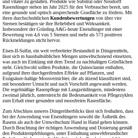
und vitaler zu gestalten. Produkte wie Substral oder Neudorff
Rasendünger stehen im Jahr 2025 für den Verbraucher bereit, um
eine gesunde und optisch ansprechende Grasfläche zu fördern. Mit
ihren durchschnittlichen
Kundenbewertungen
von über vier
Sternen bestätigen sie ihre Beliebtheit und Wirksamkeit.
Insbesondere der Grünling A&G-heute Eisendünger mit einer
Bewertung von 4,6 von 5 Sternen und mehr als 573 positiven
Rückmeldungen sticht hervor.
Eisen-II-Sulfat, ein weit verbreiteter Bestandteil in Düngemitteln,
lässt sich in haushaltsüblichen Mengen umweltschonend einsetzen,
was auch im Einklang mit dem Trend zu nachhaltigen Grünflächen
steht. Gleichwohl sollten Produkte, die Quinoclamin enthalten,
aufgrund ihrer durchgreifenden Effekte auf Pflanzen, und
Essigsäure-haltige Moosvernichter, die als ätzend klassifiziert sind,
mit besonderer Umsicht und nach Vorschrift angewandt werden.
Die regelmäßige Rasenpflege mit Langzeitdüngern, mindestens
zweimal jährlich, unterstreicht die Bedeutsamkeit von Pflegezyklen
zum Erhalt einer gesunden und moosfreien Rasenfläche.
Zum Abschluss unseres Düngerüberblicks lässt sich festhalten, dass
bei der Anwendung von Eisendüngern sowohl die Ästhetik des
Rasens als auch der Umweltschutz Hand in Hand gehen können.
Durch Beachtung der richtigen Anwendung und Dosierung gemäß
den Produktempfehlungen, unter Einhaltung umweltfreundlicher