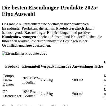
Die besten Eisendünger-Produkte 2025:
Eine Auswahl
Das Jahr 2025 präsentiert eine Vielfalt an hochqualitativen
Eisendünger-Produkten, die sich im
Produktvergleich
durch
herausragende
Rasendünger Empfehlungen
und positive
Kundenbewertungen
abheben. Substral und Neudorff bleiben die
führenden Marken, die durch innovative Lösungen in der
Grünflächenpflege
überzeugen.
E
Produkt
Eisenanteil
Verpackungsgröße
Anwendungsfläche
Compo
M
30% Eisen-
Eisen-
2 x 5 kg
500 m²
n
II-Sulfat
Dünger
T
M
GP
19% Eisen-
2 x 5 kg
500 m²
n
Eisendünger
II-Sulfat
T