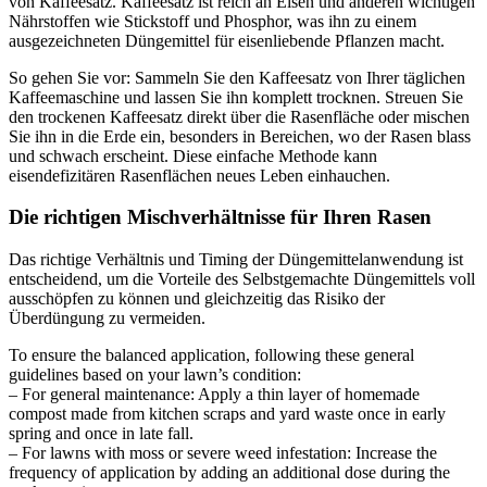
von Kaffeesatz. Kaffeesatz ist reich an Eisen und anderen wichtigen
Nährstoffen wie Stickstoff und Phosphor, was ihn zu einem
ausgezeichneten Düngemittel für eisenliebende Pflanzen macht.
So gehen Sie vor: Sammeln Sie den Kaffeesatz von Ihrer täglichen
Kaffeemaschine und lassen Sie ihn komplett trocknen. Streuen Sie
den trockenen Kaffeesatz direkt über die Rasenfläche oder mischen
Sie ihn in die Erde ein, besonders in Bereichen, wo der Rasen blass
und schwach erscheint. Diese einfache Methode kann
eisendefizitären Rasenflächen neues Leben einhauchen.
Die richtigen Mischverhältnisse für Ihren Rasen
Das richtige Verhältnis und Timing der Düngemittelanwendung ist
entscheidend, um die Vorteile des Selbstgemachte Düngemittels voll
ausschöpfen zu können und gleichzeitig das Risiko der
Überdüngung zu vermeiden.
To ensure the balanced application, following these general
guidelines based on your lawn’s condition:
– For general maintenance: Apply a thin layer of homemade
compost made from kitchen scraps and yard waste once in early
spring and once in late fall.
– For lawns with moss or severe weed infestation: Increase the
frequency of application by adding an additional dose during the