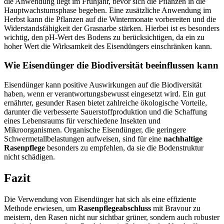
die Anwendung liegt im Frühjahr, bevor sich die Pflanzen in die
Hauptwachstumsphase begeben. Eine zusätzliche Anwendung im
Herbst kann die Pflanzen auf die Wintermonate vorbereiten und die
Widerstandsfähigkeit der Grasnarbe stärken. Hierbei ist es besonders
wichtig, den pH-Wert des Bodens zu berücksichtigen, da ein zu
hoher Wert die Wirksamkeit des Eisendüngers einschränken kann.
Wie Eisendünger die Biodiversität beeinflussen kann
Eisendünger kann positive Auswirkungen auf die Biodiversität
haben, wenn er verantwortungsbewusst eingesetzt wird. Ein gut
ernährter, gesunder Rasen bietet zahlreiche ökologische Vorteile,
darunter die verbesserte Sauerstoffproduktion und die Schaffung
eines Lebensraums für verschiedene Insekten und
Mikroorganismen. Organische Eisendünger, die geringere
Schwermetallbelastungen aufweisen, sind für eine
nachhaltige
Rasenpflege
besonders zu empfehlen, da sie die Bodenstruktur
nicht schädigen.
Fazit
Die Verwendung von Eisendünger hat sich als eine effiziente
Methode erwiesen, um
Rasenpflegeabschluss
mit Bravour zu
meistern, den Rasen nicht nur sichtbar grüner, sondern auch robuster