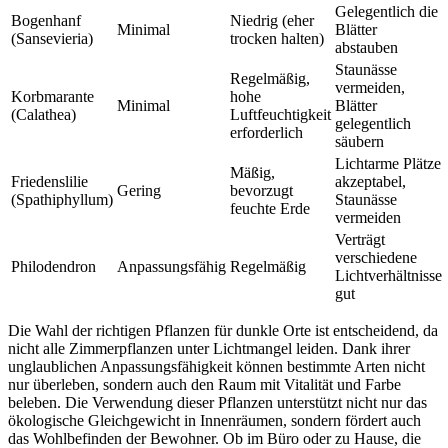
Gelegentlich die
Bogenhanf
Niedrig (eher
Minimal
Blätter
(Sansevieria)
trocken halten)
abstauben
Staunässe
Regelmäßig,
vermeiden,
Korbmarante
hohe
Minimal
Blätter
(Calathea)
Luftfeuchtigkeit
gelegentlich
erforderlich
säubern
Lichtarme Plätze
Mäßig,
Friedenslilie
akzeptabel,
Gering
bevorzugt
(Spathiphyllum)
Staunässe
feuchte Erde
vermeiden
Verträgt
verschiedene
Philodendron
Anpassungsfähig
Regelmäßig
Lichtverhältnisse
gut
Die Wahl der richtigen Pflanzen für dunkle Orte ist entscheidend, da
nicht alle Zimmerpflanzen unter Lichtmangel leiden. Dank ihrer
unglaublichen Anpassungsfähigkeit können bestimmte Arten nicht
nur überleben, sondern auch den Raum mit Vitalität und Farbe
beleben. Die Verwendung dieser Pflanzen unterstützt nicht nur das
ökologische Gleichgewicht in Innenräumen, sondern fördert auch
das Wohlbefinden der Bewohner. Ob im Büro oder zu Hause, die