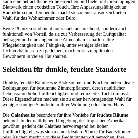
kann eine beträchtliche Höhe erreichen und bietet mit ihrem üppigen
Blattwerk einen exotischen Touch. Ihre Anpassungsfähigkeit an
Raumklima und Temperatur macht sie zu einer ausgezeichneten
Wahl für das Wohnzimmer oder Büro.
Beide Pflanzen sind nicht nur visuell ansprechend, sondern auch
funktionell von Vorteil, da sie zur Verbesserung der Luftqualität
beitragen und eine angenehme Atmosphäre schaffen. Ihre
Pflegeleichtigkeit und Fähigkeit, unter weniger idealen
Lichtverhältnissen zu gedeihen, machen sie zu optimalen
Bewohnern in vielen Haushalten.
Selektion für dunkle, feuchte Standorte
Dunkle, feuchte Räume wie Badezimmer und Küchen bieten ideale
Bedingungen für bestimmte Zimmerpflanzen, deren natürlicher
Lebensraum hohe Luftfeuchtigkeit und reduziertes Licht umfasst.
Diese Eigenschaften machen sie zu einer hervorragenden Wahl für
weniger sonnige Standorte in Ihrer Wohnung oder Ihrem Haus.
Die
Calathea
ist besonders für ihre Vorliebe für
feuchte Räume
bekannt. In der natürlichen Umgebung des tropischen Amerikas
gewöhnt, gedeiht die Calathea hervorragend bei hoher
Luftfeuchtigkeit, was sie zu einer idealen Pflanze für Badezimmer
oder Küchen macht, wo diese Bedingungen oft herrschen. Ihre