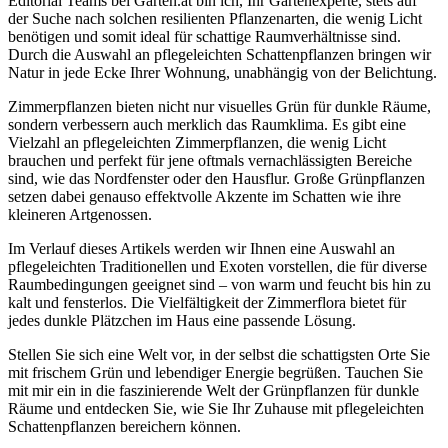
Editorial Teams bei Garten.at bin ich, Ihr Gartenexperte, stets auf
der Suche nach solchen resilienten Pflanzenarten, die wenig Licht
benötigen und somit ideal für schattige Raumverhältnisse sind.
Durch die Auswahl an pflegeleichten Schattenpflanzen bringen wir
Natur in jede Ecke Ihrer Wohnung, unabhängig von der Belichtung.
Zimmerpflanzen bieten nicht nur visuelles Grün für dunkle Räume,
sondern verbessern auch merklich das Raumklima. Es gibt eine
Vielzahl an pflegeleichten Zimmerpflanzen, die wenig Licht
brauchen und perfekt für jene oftmals vernachlässigten Bereiche
sind, wie das Nordfenster oder den Hausflur. Große Grünpflanzen
setzen dabei genauso effektvolle Akzente im Schatten wie ihre
kleineren Artgenossen.
Im Verlauf dieses Artikels werden wir Ihnen eine Auswahl an
pflegeleichten Traditionellen und Exoten vorstellen, die für diverse
Raumbedingungen geeignet sind – von warm und feucht bis hin zu
kalt und fensterlos. Die Vielfältigkeit der Zimmerflora bietet für
jedes dunkle Plätzchen im Haus eine passende Lösung.
Stellen Sie sich eine Welt vor, in der selbst die schattigsten Orte Sie
mit frischem Grün und lebendiger Energie begrüßen. Tauchen Sie
mit mir ein in die faszinierende Welt der Grünpflanzen für dunkle
Räume und entdecken Sie, wie Sie Ihr Zuhause mit pflegeleichten
Schattenpflanzen bereichern können.