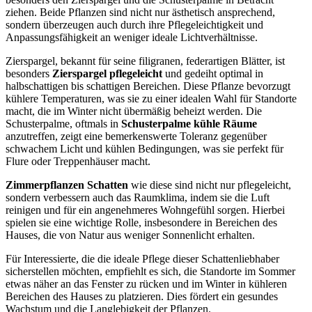
ziehen. Beide Pflanzen sind nicht nur ästhetisch ansprechend,
sondern überzeugen auch durch ihre Pflegeleichtigkeit und
Anpassungsfähigkeit an weniger ideale Lichtverhältnisse.
Zierspargel, bekannt für seine filigranen, federartigen Blätter, ist
besonders
Zierspargel pflegeleicht
und gedeiht optimal in
halbschattigen bis schattigen Bereichen. Diese Pflanze bevorzugt
kühlere Temperaturen, was sie zu einer idealen Wahl für Standorte
macht, die im Winter nicht übermäßig beheizt werden. Die
Schusterpalme, oftmals in
Schusterpalme kühle Räume
anzutreffen, zeigt eine bemerkenswerte Toleranz gegenüber
schwachem Licht und kühlen Bedingungen, was sie perfekt für
Flure oder Treppenhäuser macht.
Zimmerpflanzen Schatten
wie diese sind nicht nur pflegeleicht,
sondern verbessern auch das Raumklima, indem sie die Luft
reinigen und für ein angenehmeres Wohngefühl sorgen. Hierbei
spielen sie eine wichtige Rolle, insbesondere in Bereichen des
Hauses, die von Natur aus weniger Sonnenlicht erhalten.
Für Interessierte, die die ideale Pflege dieser Schattenliebhaber
sicherstellen möchten, empfiehlt es sich, die Standorte im Sommer
etwas näher an das Fenster zu rücken und im Winter in kühleren
Bereichen des Hauses zu platzieren. Dies fördert ein gesundes
Wachstum und die Langlebigkeit der Pflanzen.