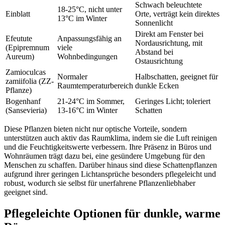
Schwach beleuchtete
18-25°C, nicht unter
Einblatt
Orte, verträgt kein direktes
13°C im Winter
Sonnenlicht
Direkt am Fenster bei
Efeutute
Anpassungsfähig an
Nordausrichtung, mit
(Epipremnum
viele
Abstand bei
Aureum)
Wohnbedingungen
Ostausrichtung
Zamioculcas
Normaler
Halbschatten, geeignet für
zamiifolia (ZZ-
Raumtemperaturbereich
dunkle Ecken
Pflanze)
Bogenhanf
21-24°C im Sommer,
Geringes Licht; toleriert
(Sansevieria)
13-16°C im Winter
Schatten
Diese Pflanzen bieten nicht nur optische Vorteile, sondern
unterstützen auch aktiv das Raumklima, indem sie die Luft reinigen
und die Feuchtigkeitswerte verbessern. Ihre Präsenz in Büros und
Wohnräumen trägt dazu bei, eine gesündere Umgebung für den
Menschen zu schaffen. Darüber hinaus sind diese Schattenpflanzen
aufgrund ihrer geringen Lichtansprüche besonders pflegeleicht und
robust, wodurch sie selbst für unerfahrene Pflanzenliebhaber
geeignet sind.
Pflegeleichte Optionen für dunkle, warme