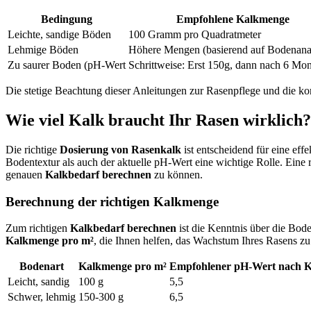
Bedingung
Empfohlene Kalkmenge
Leichte, sandige Böden
100 Gramm pro Quadratmeter
Lehmige Böden
Höhere Mengen (basierend auf Bodenana
Zu saurer Boden (pH-Wert
Schrittweise: Erst 150g, dann nach 6 Mon
Die stetige Beachtung dieser Anleitungen zur Rasenpflege und die k
Wie viel Kalk braucht Ihr Rasen wirklich?
Die richtige
Dosierung von Rasenkalk
ist entscheidend für eine ef
Bodentextur als auch der aktuelle pH-Wert eine wichtige Rolle. Ein
genauen
Kalkbedarf berechnen
zu können.
Berechnung der richtigen Kalkmenge
Zum richtigen
Kalkbedarf berechnen
ist die Kenntnis über die Bod
Kalkmenge pro m²
, die Ihnen helfen, das Wachstum Ihres Rasens zu
Bodenart
Kalkmenge pro m²
Empfohlener pH-Wert nach 
Leicht, sandig
100 g
5,5
Schwer, lehmig
150-300 g
6,5