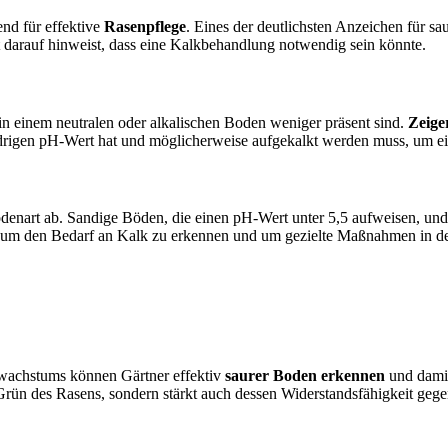
end für effektive
Rasenpflege
. Eines der deutlichsten Anzeichen für sa
 darauf hinweist, dass eine Kalkbehandlung notwendig sein könnte.
 in einem neutralen oder alkalischen Boden weniger präsent sind.
Zeige
edrigen pH-Wert hat und möglicherweise aufgekalkt werden muss, um 
nart ab. Sandige Böden, die einen pH-Wert unter 5,5 aufweisen, und 
ich, um den Bedarf an Kalk zu erkennen und um gezielte Maßnahmen in d
achstums können Gärtner effektiv
saurer Boden erkennen
und damit 
 Grün des Rasens, sondern stärkt auch dessen Widerstandsfähigkeit ge