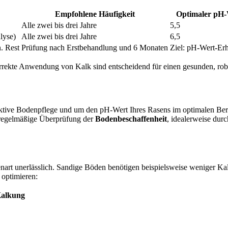
Empfohlene Häufigkeit
Optimaler pH-
Alle zwei bis drei Jahre
5,5
lyse)
Alle zwei bis drei Jahre
6,5
. Rest
Prüfung nach Erstbehandlung und 6 Monaten
Ziel: pH-Wert-Er
orrekte Anwendung von Kalk sind entscheidend für einen gesunden, ro
fektive Bodenpflege und um den pH-Wert Ihres Rasens im optimalen Bere
e regelmäßige Überprüfung der
Bodenbeschaffenheit
, idealerweise dur
enart unerlässlich. Sandige Böden benötigen beispielsweise weniger Kal
 optimieren:
Kalkung