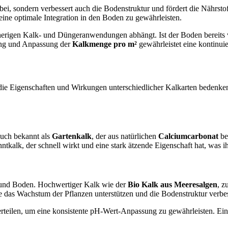
 bei, sondern verbessert auch die Bodenstruktur und fördert die Nährst
ine optimale Integration in den Boden zu gewährleisten.
erigen Kalk- und Düngeranwendungen abhängt. Ist der Boden bereits vo
ung und Anpassung der
Kalkmenge pro m²
gewährleistet eine kontinui
 die Eigenschaften und Wirkungen unterschiedlicher Kalkarten bedenke
auch bekannt als
Gartenkalk
, der aus natürlichen
Calciumcarbonat
be
ntkalk, der schnell wirkt und eine stark ätzende Eigenschaft hat, wa
n und Boden. Hochwertiger Kalk wie der
Bio Kalk aus Meeresalgen
, 
e das Wachstum der Pflanzen unterstützen und die Bodenstruktur verbe
e verteilen, um eine konsistente pH-Wert-Anpassung zu gewährleisten