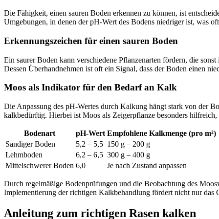
Die Fähigkeit, einen sauren Boden erkennen zu können, ist entscheid
Umgebungen, in denen der pH-Wert des Bodens niedriger ist, was oft
Erkennungszeichen für einen sauren Boden
Ein saurer Boden kann verschiedene Pflanzenarten fördern, die sonst
Dessen Überhandnehmen ist oft ein Signal, dass der Boden einen ni
Moos als Indikator für den Bedarf an Kalk
Die Anpassung des pH-Wertes durch Kalkung hängt stark von der Bode
kalkbedürftig. Hierbei ist Moos als Zeigerpflanze besonders hilfre
Bodenart
pH-Wert
Empfohlene Kalkmenge (pro m²)
Sandiger Boden
5,2 – 5,5
150 g – 200 g
Lehmboden
6,2 – 6,5
300 g – 400 g
Mittelschwerer Boden
6,0
Je nach Zustand anpassen
Durch regelmäßige Bodenprüfungen und die Beobachtung des Moosw
Implementierung der richtigen Kalkbehandlung fördert nicht nur das
Anleitung zum richtigen Rasen kalken