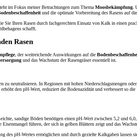
, steht im Fokus meiner Betrachtungen zum Thema
Moosbekämpfung
. 
odenbeschaffenheit
und die optimale Vorbereitung des Rasens auf d
ie Sie Ihren Rasen durch fachgerechten Einsatz von Kalk in einen pra
hlbehagens schafft.
nden Rasen
npflege
, der weitreichende Auswirkungen auf die
Bodenbeschaffenhe
versorgung
und das Wachstum der Rasengräser essentiell ist.
öden zu neutralisieren. In Regionen mit hohen Niederschlagsmengen od
erhöht den pH-Wert, reduziert die Bodenazidität und verbessert so die 
Leichte, sandige Böden benötigen einen pH-Wert zwischen 5,2 und 6,0,
e Eisenmangel führen, der sich in gelben Blättern zeigt und das Wach
 des pH-Wertes ermöglichen und durch gezielte Kalkgaben lassen sich