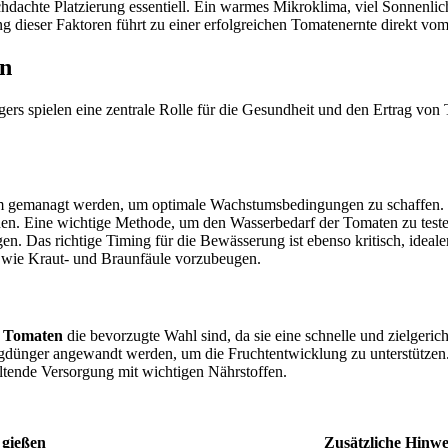
achte Platzierung essentiell. Ein warmes Mikroklima, viel Sonnenlicht
g dieser Faktoren führt zu einer erfolgreichen Tomatenernte direkt vom
en
rs spielen eine zentrale Rolle für die Gesundheit und den Ertrag von 
 gemanagt werden, um optimale Wachstumsbedingungen zu schaffen. 
n. Eine wichtige Methode, um den Wasserbedarf der Tomaten zu testen, 
gen. Das richtige Timing für die Bewässerung ist ebenso kritisch, idea
 wie Kraut- und Braunfäule vorzubeugen.
r Tomaten
die bevorzugte Wahl sind, da sie eine schnelle und zielgeric
sigdünger angewandt werden, um die Fruchtentwicklung zu unterstützen.
ltende Versorgung mit wichtigen Nährstoffen.
gießen
Zusätzliche Hinwe