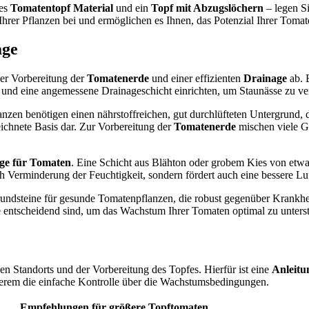
tes
Tomatentopf Material
und ein
Topf mit Abzugslöchern
– legen Si
rer Pflanzen bei und ermöglichen es Ihnen, das Potenzial Ihrer Tomat
age
der Vorbereitung der
Tomatenerde
und einer effizienten
Drainage
ab. B
und eine angemessene Drainageschicht einrichten, um Staunässe zu ve
anzen benötigen einen nährstoffreichen, gut durchlüfteten Untergrund, d
ichnete Basis dar. Zur Vorbereitung der
Tomatenerde
mischen viele G
ge für Tomaten
. Eine Schicht aus Blähton oder grobem Kies von et
h Verminderung der Feuchtigkeit, sondern fördert auch eine bessere Lu
rundsteine für gesunde Tomatenpflanzen, die robust gegenüber Krankhe
 entscheidend sind, um das Wachstum Ihrer Tomaten optimal zu unterst
en Standorts und der Vorbereitung des Topfes. Hierfür ist eine
Anleitu
anderem die einfache Kontrolle über die Wachstumsbedingungen.
Empfehlungen für größere Topftomaten