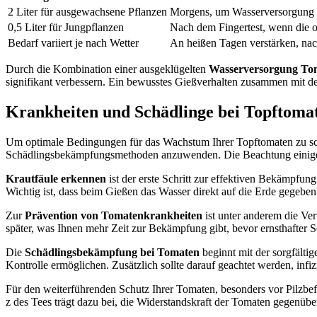
2 Liter für ausgewachsene Pflanzen
Morgens, um Wasserversorgung f
0,5 Liter für Jungpflanzen
Nach dem Fingertest, wenn die o
Bedarf variiert je nach Wetter
An heißen Tagen verstärken, na
Durch die Kombination einer ausgeklügelten
Wasserversorgung To
signifikant verbessern. Ein bewusstes Gießverhalten zusammen mit de
Krankheiten und Schädlinge bei Topftom
Um optimale Bedingungen für das Wachstum Ihrer Topftomaten zu scha
Schädlingsbekämpfungsmethoden anzuwenden. Die Beachtung einiger 
Krautfäule erkennen
ist der erste Schritt zur effektiven Bekämpfun
Wichtig ist, dass beim Gießen das Wasser direkt auf die Erde gegeben
Zur
Prävention von Tomatenkrankheiten
ist unter anderem die Ve
später, was Ihnen mehr Zeit zur Bekämpfung gibt, bevor ernsthafter S
Die
Schädlingsbekämpfung bei Tomaten
beginnt mit der sorgfälti
Kontrolle ermöglichen. Zusätzlich sollte darauf geachtet werden, infi
Für den weiterführenden Schutz Ihrer Tomaten, besonders vor Pilzbef
z des Tees trägt dazu bei, die Widerstandskraft der Tomaten gegenüb