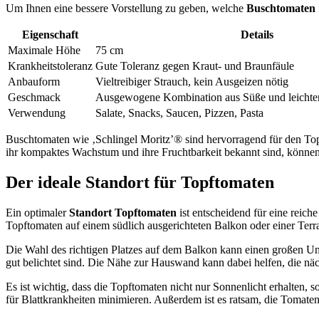
Um Ihnen eine bessere Vorstellung zu geben, welche
Buschtomaten
Eigenschaft
Details
Maximale Höhe
75 cm
Krankheitstoleranz
Gute Toleranz gegen Kraut- und Braunfäule
Anbauform
Vieltreibiger Strauch, kein Ausgeizen nötig
Geschmack
Ausgewogene Kombination aus Süße und leichter
Verwendung
Salate, Snacks, Saucen, Pizzen, Pasta
Buschtomaten wie ‚Schlingel Moritz’® sind hervorragend für den Top
ihr kompaktes Wachstum und ihre Fruchtbarkeit bekannt sind, können 
Der ideale Standort für Topftomaten
Ein optimaler
Standort Topftomaten
ist entscheidend für eine reic
Topftomaten auf einem südlich ausgerichteten Balkon oder einer Ter
Die Wahl des richtigen Platzes auf dem Balkon kann einen großen U
gut belichtet sind. Die Nähe zur Hauswand kann dabei helfen, die n
Es ist wichtig, dass die Topftomaten nicht nur Sonnenlicht erhalten
für Blattkrankheiten minimieren. Außerdem ist es ratsam, die Tomaten