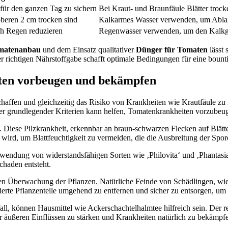
ür den ganzen Tag zu sichern
Bei Kraut- und Braunfäule Blätter trock
beren 2 cm trocken sind
Kalkarmes Wasser verwenden, um Abla
ch Regen reduzieren
Regenwasser verwenden, um den Kalkgeh
matenanbau
und dem Einsatz qualitativer
Dünger für Tomaten
lässt 
r richtigen Nährstoffgabe schafft optimale Bedingungen für eine bount
aten vorbeugen und bekämpfen
ffen und gleichzeitig das Risiko von Krankheiten wie Krautfäule zu 
grundlegender Kriterien kann helfen, Tomatenkrankheiten vorzubeuge
g. Diese Pilzkrankheit, erkennbar an braun-schwarzen Flecken auf Blätt
 wird, um Blattfeuchtigkeit zu vermeiden, die die Ausbreitung der Spor
rwendung von widerstandsfähigen Sorten wie ‚Philovita‘ und ‚Phantas
chaden entsteht.
gen Überwachung der Pflanzen. Natürliche Feinde von Schädlingen, wi
zierte Pflanzenteile umgehend zu entfernen und sicher zu entsorgen, um
all, können Hausmittel wie Ackerschachtelhalmtee hilfreich sein. Der 
er äußeren Einflüssen zu stärken und Krankheiten natürlich zu bekämpf