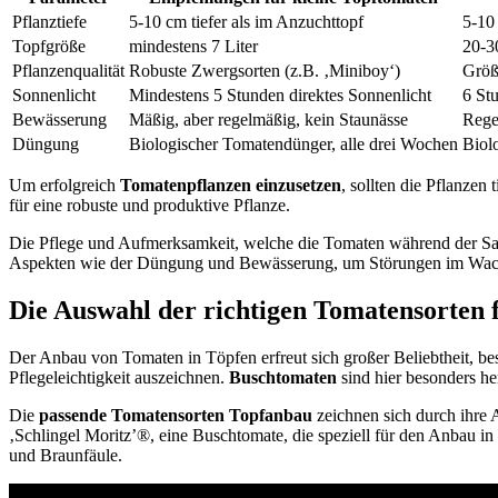
Pflanztiefe
5-10 cm tiefer als im Anzuchttopf
5-10 
Topfgröße
mindestens 7 Liter
20-3
Pflanzenqualität
Robuste Zwergsorten (z.B. ‚Miniboy‘)
Größ
Sonnenlicht
Mindestens 5 Stunden direktes Sonnenlicht
6 St
Bewässerung
Mäßig, aber regelmäßig, kein Staunässe
Rege
Düngung
Biologischer Tomatendünger, alle drei Wochen
Biol
Um erfolgreich
Tomatenpflanzen einzusetzen
, sollten die Pflanzen
für eine robuste und produktive Pflanze.
Die Pflege und Aufmerksamkeit, welche die Tomaten während der Sais
Aspekten wie der Düngung und Bewässerung, um Störungen im Wachst
Die Auswahl der richtigen Tomatensorten 
Der Anbau von Tomaten in Töpfen erfreut sich großer Beliebtheit, bes
Pflegeleichtigkeit auszeichnen.
Buschtomaten
sind hier besonders he
Die
passende Tomatensorten Topfanbau
zeichnen sich durch ihre 
‚Schlingel Moritz’®, eine Buschtomate, die speziell für den Anbau in 
und Braunfäule.