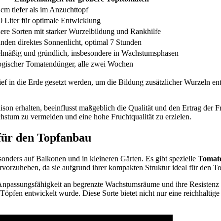
cm tiefer als im Anzuchttopf
0 Liter für optimale Entwicklung
ere Sorten mit starker Wurzelbildung und Rankhilfe
unden direktes Sonnenlicht, optimal 7 Stunden
lmäßig und gründlich, insbesondere in Wachstumsphasen
ogischer Tomatendünger, alle zwei Wochen
 tief in die Erde gesetzt werden, um die Bildung zusätzlicher Wurzeln en
on erhalten, beeinflusst maßgeblich die Qualität und den Ertrag der F
um zu vermeiden und eine hohe Fruchtqualität zu erzielen.
für den Topfanbau
onders auf Balkonen und in kleineren Gärten. Es gibt spezielle
Tomate
rvorzuheben, da sie aufgrund ihrer kompakten Struktur ideal für den T
Anpassungsfähigkeit an begrenzte Wachstumsräume und ihre Resistenz ge
Töpfen entwickelt wurde. Diese Sorte bietet nicht nur eine reichhaltig