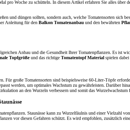
l pro Woche zu schütteln. In diesem Artikel erfahren Sie alles über 
gießen und düngen sollten, sondern auch, welche Tomatensorten sich b
ner Anleitung für den
Balkon Tomatenanbau
und den bewährten
Pfla
folgreichen Anbau und die Gesundheit Ihrer Tomatenpflanzen. Es ist wi
male Topfgröße
und das richtige
Tomatentopf Material
spielen dabei 
. Für große Tomatensorten sind beispielsweise 60-Liter-Töpfe erforder
passt werden, um optimales Wachstum zu gewährleisten. Darüber hinau
ftzirkulation an den Wurzeln verbessern und somit das Wurzelwachstum 
Staunässe
Tomatenpflanzen. Staunässe kann zu Wurzelfäulnis und einer Vielzahl vo
Pflanzen vor diesen Gefahren schützt. Es wird empfohlen, zusätzlich e