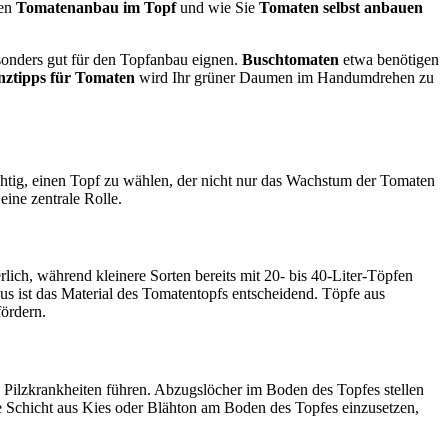
den
Tomatenanbau im Topf
und wie Sie
Tomaten selbst anbauen
esonders gut für den Topfanbau eignen.
Buschtomaten
etwa benötigen
nztipps für Tomaten
wird Ihr grüner Daumen im Handumdrehen zu
chtig, einen Topf zu wählen, der nicht nur das Wachstum der Tomaten
eine zentrale Rolle.
lich, während kleinere Sorten bereits mit 20- bis 40-Liter-Töpfen
s ist das Material des Tomatentopfs entscheidend. Töpfe aus
fördern.
n Pilzkrankheiten führen. Abzugslöcher im Boden des Topfes stellen
ine Schicht aus Kies oder Blähton am Boden des Topfes einzusetzen,