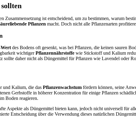
sollten
hen Zusammensetzung ist entscheidend, um zu bestimmen, warum bestimm
säureliebende Pflanzen
macht. Doch nicht alle Pflanzenarten profitie
en
-Wert
des Bodens oft gesenkt, was bei Pflanzen, die keinen sauren B
ügbarkeit wichtiger
Pflanzennährstoffe
wie Stickstoff und Kalium reduzi
tz sollte daher nicht als Düngemittel für Pflanzen wie Lavendel oder
or und Kalium, die das
Pflanzenwachstum
fördern können, seine Anwe
ltenen Gerbstoffe in höherer Konzentration für einige Pflanzen schädlic
im Boden reagieren.
te Aspekte als Düngemittel bieten kann, jedoch nicht universell für al
rmierte Entscheidung über die Verwendung dieses natürlichen Düngemitte