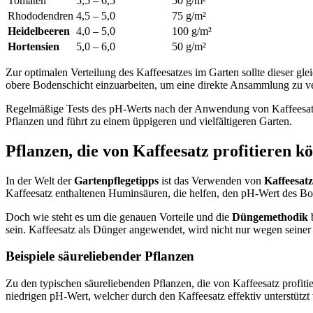
Tomaten
5,5 – 6,5
50 g/m²
Rhododendren
4,5 – 5,0
75 g/m²
Heidelbeeren
4,0 – 5,0
100 g/m²
Hortensien
5,0 – 6,0
50 g/m²
Zur optimalen Verteilung des Kaffeesatzes im Garten sollte dieser gl
obere Bodenschicht einzuarbeiten, um eine direkte Ansammlung zu v
Regelmäßige Tests des pH-Werts nach der Anwendung von Kaffeesatz
Pflanzen und führt zu einem üppigeren und vielfältigeren Garten.
Pflanzen, die von Kaffeesatz profitieren k
In der Welt der
Gartenpflegetipps
ist das Verwenden von
Kaffeesat
Kaffeesatz enthaltenen Huminsäuren, die helfen, den pH-Wert des Bo
Doch wie steht es um die genauen Vorteile und die
Düngemethodik
b
sein. Kaffeesatz als Dünger angewendet, wird nicht nur wegen seiner S
Beispiele säureliebender Pflanzen
Zu den typischen säureliebenden Pflanzen, die von Kaffeesatz profit
niedrigen pH-Wert, welcher durch den Kaffeesatz effektiv unterstütz