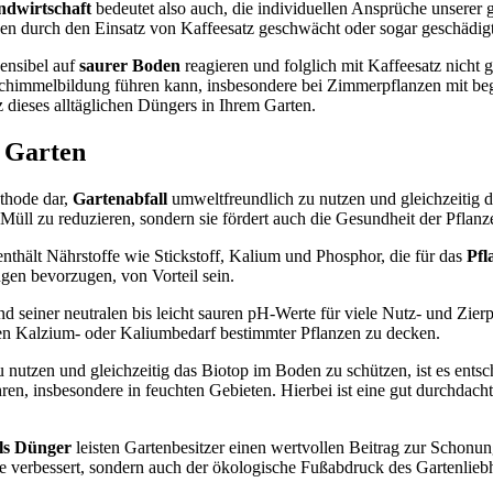
ndwirtschaft
bedeutet also auch, die individuellen Ansprüche unserer
nen durch den Einsatz von Kaffeesatz geschwächt oder sogar geschädig
sensibel auf
saurer Boden
reagieren und folglich mit Kaffeesatz nicht 
himmelbildung führen kann, insbesondere bei Zimmerpflanzen mit begre
z dieses alltäglichen Düngers in Ihrem Garten.
m Garten
ethode dar,
Gartenabfall
umweltfreundlich zu nutzen und gleichzeitig 
üll zu reduzieren, sondern sie fördert auch die Gesundheit der Pflan
thält Nährstoffe wie Stickstoff, Kalium und Phosphor, die für das
Pfl
gen bevorzugen, von Vorteil sein.
d seiner neutralen bis leicht sauren pH-Werte für viele Nutz- und Zierp
en Kalzium- oder Kaliumbedarf bestimmter Pflanzen zu decken.
u nutzen und gleichzeitig das Biotop im Boden zu schützen, ist es en
, insbesondere in feuchten Gebieten. Hierbei ist eine gut durchdach
als Dünger
leisten Gartenbesitzer einen wertvollen Beitrag zur Schonu
e verbessert, sondern auch der ökologische Fußabdruck des Gartenliebh