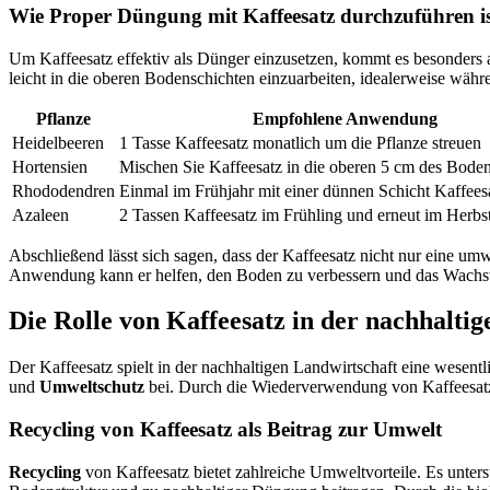
Wie Proper Düngung mit Kaffeesatz durchzuführen i
Um Kaffeesatz effektiv als Dünger einzusetzen, kommt es besonders 
leicht in die oberen Bodenschichten einzuarbeiten, idealerweise wäh
Pflanze
Empfohlene Anwendung
Heidelbeeren
1 Tasse Kaffeesatz monatlich um die Pflanze streuen
Hortensien
Mischen Sie Kaffeesatz in die oberen 5 cm des Boden
Rhododendren
Einmal im Frühjahr mit einer dünnen Schicht Kaffee
Azaleen
2 Tassen Kaffeesatz im Frühling und erneut im Herb
Abschließend lässt sich sagen, dass der Kaffeesatz nicht nur eine um
Anwendung kann er helfen, den Boden zu verbessern und das Wachstum
Die Rolle von Kaffeesatz in der nachhalti
Der Kaffeesatz spielt in der nachhaltigen Landwirtschaft eine wesentl
und
Umweltschutz
bei. Durch die Wiederverwendung von Kaffeesatz 
Recycling von Kaffeesatz als Beitrag zur Umwelt
Recycling
von Kaffeesatz bietet zahlreiche Umweltvorteile. Es unters