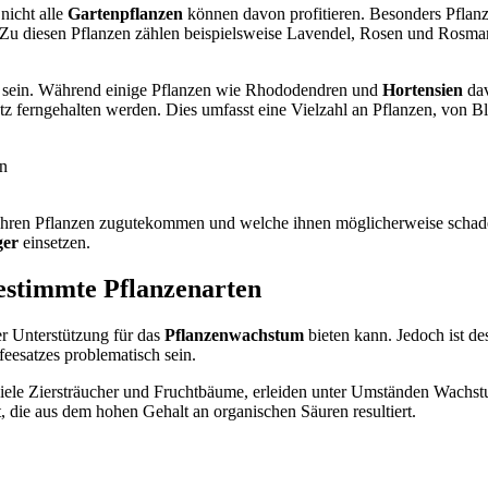
nicht alle
Gartenpflanzen
können davon profitieren. Besonders Pflan
. Zu diesen Pflanzen zählen beispielsweise Lavendel, Rosen und Rosmari
gt sein. Während einige Pflanzen wie Rhododendren und
Hortensien
dav
z ferngehalten werden. Dies umfasst eine Vielzahl an Pflanzen, von 
en
Ihren Pflanzen zugutekommen und welche ihnen möglicherweise schaden
ger
einsetzen.
bestimmte Pflanzenarten
der Unterstützung für das
Pflanzenwachstum
bieten kann. Jedoch ist des
eesatzes problematisch sein.
 viele Ziersträucher und Fruchtbäume, erleiden unter Umständen Wachs
, die aus dem hohen Gehalt an organischen Säuren resultiert.