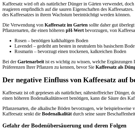
Kaffeesatz wird oft als natürlicher Dünger in Gärten verwendet, doch 
reagieren empfindlich auf die sauren Eigenschaften des Kaffeesatzes
des Kaffeesatzes in ihrem Wachstum beeinträchtigt werden können.
Die Verwendung von
Kaffeesatz im Garten
sollte daher gut überle
Pflanzenarten, die einen höheren
pH-Wert
bevorzugen, von Kaffeesat
Rosen – benötigen kalkhaltigen Boden
Lavendel – gedeiht am besten in neutralem bis basischem Bod
Rosmarin – bevorzugt einen trockenen, kalkreichen Boden
Bei der
Gartenarbeit
ist es wichtig zu wissen, welche Ergänzungen 
Präferenzen Ihrer Pflanzen zu kennen, bevor Sie
Kaffeesatz als Dün
Der negative Einfluss von Kaffeesatz auf 
Kaffeesatz ist oft gepriesen als natürlicher, nährstoffreicher Dünger, 
einen höheren Bodenalkalitätswert benötigen, kann die Säure des Kaff
Pflanzenarten, die alkalische Böden bevorzugen, wie beispielsweise
Kaffeesatz senkt die
Bodenalkalität
durch seine saure Beschaffenheit
Gefahr der Bodenübersäuerung und deren Folgen