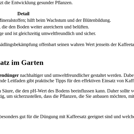
ützt die Entwicklung gesunder Pflanzen.
Detail
ineralstoffen; hilft beim Wachstum und der Blütenbildung.
ie den Boden weiter anreichern und belüften.
e und ist gleichzeitig umweltfreundlich und sicher.
hädlingsbekämpfung offenbart seinen wahren Wert jenseits der Kaffeetass
atz im Garten
zendünger
nachhaltiger und umweltfreundlicher gestaltet werden. Dabei
e Leitfaden gibt praktische Tipps für den effektiven Einsatz von Kaff
och Säure, die den pH-Wert des Bodens beeinflussen kann. Daher soll
ig, um sicherzustellen, dass die Pflanzen, die Sie anbauen möchten, 
n besonders gut für die Düngung mit Kaffeesatz geeignet sind und wel