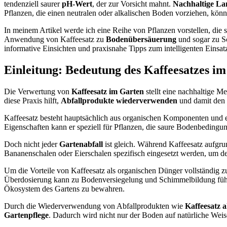
tendenziell saurer
pH-Wert
, der zur Vorsicht mahnt.
Nachhaltige La
Pflanzen, die einen neutralen oder alkalischen Boden vorziehen, kön
In meinem Artikel werde ich eine Reihe von Pflanzen vorstellen, die 
Anwendung von Kaffeesatz zu
Bodenübersäuerung
und sogar zu Sc
informative Einsichten und praxisnahe Tipps zum intelligenten Einsat
Einleitung: Bedeutung des Kaffeesatzes i
Die Verwertung von
Kaffeesatz im Garten
stellt eine nachhaltige M
diese Praxis hilft,
Abfallprodukte wiederverwenden
und damit den M
Kaffeesatz besteht hauptsächlich aus organischen Komponenten und en
Eigenschaften kann er speziell für Pflanzen, die saure Bodenbedingun
Doch nicht jeder
Gartenabfall
ist gleich. Während Kaffeesatz aufgrun
Bananenschalen oder Eierschalen spezifisch eingesetzt werden, um d
Um die Vorteile von Kaffeesatz als organischen Dünger vollständig z
Überdosierung kann zu Bodenversiegelung und Schimmelbildung führen
Ökosystem des Gartens zu bewahren.
Durch die Wiederverwendung von Abfallprodukten wie
Kaffeesatz 
Gartenpflege
. Dadurch wird nicht nur der Boden auf natürliche Weis