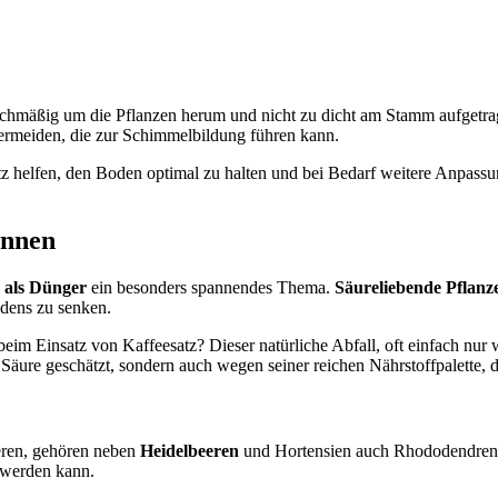
eichmäßig um die Pflanzen herum und nicht zu dicht am Stamm aufgetrag
ermeiden, die zur Schimmelbildung führen kann.
 helfen, den Boden optimal zu halten und bei Bedarf weitere Anpassu
önnen
z als Dünger
ein besonders spannendes Thema.
Säureliebende Pflanz
dens zu senken.
eim Einsatz von Kaffeesatz? Dieser natürliche Abfall, oft einfach nur
äure geschätzt, sondern auch wegen seiner reichen Nährstoffpalette, di
ieren, gehören neben
Heidelbeeren
und Hortensien auch Rhododendren 
t werden kann.