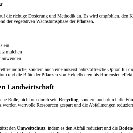
st
auf die richtige Dosierung und Methodik an. Es wird empfohlen, den K
rend der vegetativen Wachstumsphase der Pflanzen.
s ein
satz mulchen
st anwenden
weltfreundliche, sondern auch eine äußerst nährstoffreiche Option für 
 und die Blüte der Pflanzen von Heidelbeeren bis Hortensien effekti
gen Landwirtschaft
iche Rolle, nicht nur durch sein
Recycling
, sondern auch durch die Fö
werden wertvolle Ressourcen gespart und die Abfallmengen reduziert,
tützt den
Umweltschutz
, indem es den Abfall reduziert und die
Boden