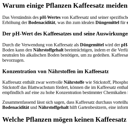
Warum einige Pflanzen Kaffeesatz meiden 
Das Verständnis des
pH-Wertes
von Kaffeesatz und seiner spezifisc
Erhöhung der
Bodenacidität
, was ihn zum idealen
Düngemittel
für
Der pH-Wert des Kaffeesatzes und seine Auswirkung
Durch die Verwendung von Kaffeesatz als
Düngemittel
wird der
pH
Boden kann den
Nährstoffgehalt
beeinträchtigen, indem er die Verf
neutralen bis alkalischen Boden benötigen, um zu gedeihen. Kaffeesa
bevorzugen.
Konzentration von Nährstoffen im Kaffeesatz
Kaffeesatz enthält zwar wertvolle
Nährstoffe
wie Stickstoff, Phosph
Stickstoff das Blattwachstum fördert, können die im Kaffeesatz entha
empfindlich auf eine zu hohe Konzentration bestimmter Chemikalien 
Zusammenfassend lässt sich sagen, dass Kaffeesatz durchaus vorteilhaf
Bodenacidität
und
Nährstoffgehalt
hilft Gartenbesitzern, eine info
Welche Pflanzen mögen keinen Kaffeesatz