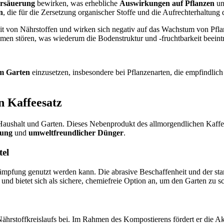
rsäuerung
bewirken, was erhebliche
Auswirkungen auf Pflanzen
u
n
, die für die Zersetzung organischer Stoffe und die Aufrechterhaltung
it von Nährstoffen und wirken sich negativ auf das Wachstum von Pfl
en stören, was wiederum die Bodenstruktur und -fruchtbarkeit beeintr
im Garten
einzusetzen, insbesondere bei Pflanzenarten, die empfindlich
n Kaffeesatz
m Haushalt und Garten. Dieses Nebenprodukt des allmorgendlichen Kaffee
fung
und
umweltfreundlicher Dünger
.
tel
kämpfung genutzt werden kann. Die abrasive Beschaffenheit und der st
und bietet sich als sichere, chemiefreie Option an, um den Garten zu s
ährstoffkreislaufs bei. Im Rahmen des Kompostierens fördert er die A