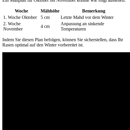
Ein Mähplan für Oktober bis November könnte wie folgt aussehen:
Woche
Mähhöhe
Bemerkung
1. Woche Oktober
5 cm
Letzte Mahd vor dem Winter
2. Woche
Anpassung an sinkende
4 cm
November
Temperaturen
Indem Sie diesen Plan befolgen, können Sie sicherstellen, dass Ihr
Rasen optimal auf den Winter vorbereitet ist.