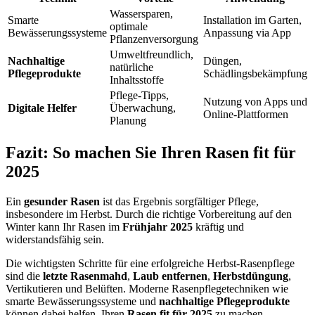
Wassersparen,
Smarte
Installation im Garten,
optimale
Bewässerungssysteme
Anpassung via App
Pflanzenversorgung
Umweltfreundlich,
Nachhaltige
Düngen,
natürliche
Pflegeprodukte
Schädlingsbekämpfung
Inhaltsstoffe
Pflege-Tipps,
Nutzung von Apps und
Digitale Helfer
Überwachung,
Online-Plattformen
Planung
Fazit: So machen Sie Ihren Rasen fit für
2025
Ein
gesunder Rasen
ist das Ergebnis sorgfältiger Pflege,
insbesondere im Herbst. Durch die richtige Vorbereitung auf den
Winter kann Ihr Rasen im
Frühjahr 2025
kräftig und
widerstandsfähig sein.
Die wichtigsten Schritte für eine erfolgreiche Herbst-Rasenpflege
sind die
letzte Rasenmahd
,
Laub entfernen
,
Herbstdüngung
,
Vertikutieren und Belüften. Moderne Rasenpflegetechniken wie
smarte Bewässerungssysteme und
nachhaltige Pflegeprodukte
können dabei helfen, Ihren
Rasen fit für 2025
zu machen.