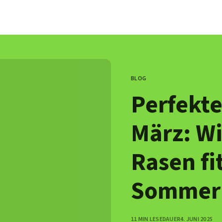
BLOG
CATEGORY
Perfekte
März: Wi
Rasen fi
Sommer
PUBLISHED
11 MIN LESEDAUER
4. JUNI 2025