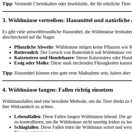
Tipp
: Vermeide Chemikalien oder Insektizide, die für nützliche Tiere
3. Wühlmäuse vertreiben: Hausmittel und natürlich
Es gibt viele umweltfreundliche Hausmittel, die Wühlmäuse fernhal
abschreckend auf die Nager.
Pflanzliche Abwehr
: Wühlmäuse mögen keine Pflanzen wie Kai
Buttermilch
: Der Geruch von Buttermilch soll Wühlmäuse vert
Katzenstreu und Hundehaare
: Streue Katzenstreu oder Hun
Essig oder Molke
: Diese stark riechenden Flüssigkeiten kann
Tipp
: Hausmittel können eine gute erste Maßnahme sein, haben aber 
4. Wühlmäuse fangen: Fallen richtig einsetzen
Wühlmausfallen sind eine bewährte Methode, um die Tiere direkt zu fan
ihre Wirksamkeit zu achten.
Lebendfallen
: Diese Fallen fangen Wühlmäuse lebend. Die gef
zu kontrollieren, um die Wühlmäuse nicht unnötig leiden zu las
Schlagfallen
: Diese Fallen töten die Wühlmaus sofort und werd