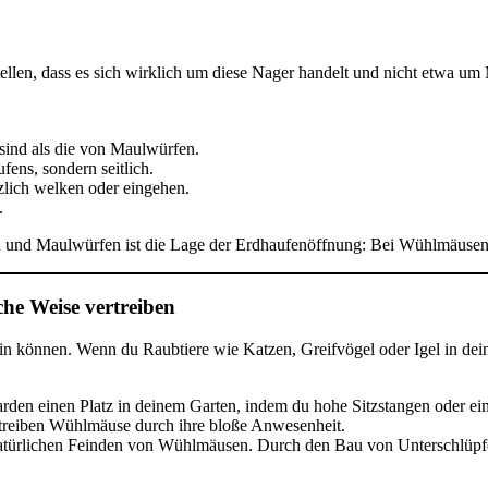
llen, dass es sich wirklich um diese Nager handelt und nicht etwa um 
sind als die von Maulwürfen.
fens, sondern seitlich.
zlich welken oder eingehen.
.
nd Maulwürfen ist die Lage der Erdhaufenöffnung: Bei Wühlmäusen sit
che Weise vertreiben
ein können. Wenn du Raubtiere wie Katzen, Greifvögel oder Igel in dei
rden einen Platz in deinem Garten, indem du hohe Sitzstangen oder ei
rtreiben Wühlmäuse durch ihre bloße Anwesenheit.
 natürlichen Feinden von Wühlmäusen. Durch den Bau von Unterschlüpfe