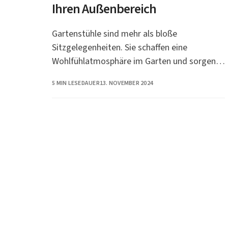
Ihren Außenbereich
Gartenstühle sind mehr als bloße
Sitzgelegenheiten. Sie schaffen eine
Wohlfühlatmosphäre im Garten und sorgen
für Komfort beim Entspannen im Freien.
PUBLISHED
5 MIN LESEDAUER
13. NOVEMBER 2024