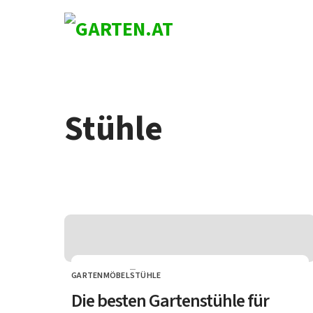
Skip to content
Stühle
GARTENMÖBEL
STÜHLE
CATEGORY
Die besten Gartenstühle für