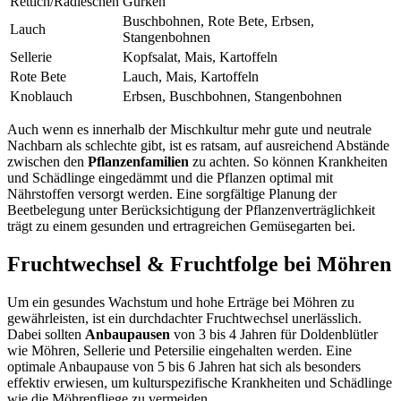
Rettich/Radieschen
Gurken
Buschbohnen, Rote Bete, Erbsen,
Lauch
Stangenbohnen
Sellerie
Kopfsalat, Mais, Kartoffeln
Rote Bete
Lauch, Mais, Kartoffeln
Knoblauch
Erbsen, Buschbohnen, Stangenbohnen
Auch wenn es innerhalb der Mischkultur mehr gute und neutrale
Nachbarn als schlechte gibt, ist es ratsam, auf ausreichend Abstände
zwischen den
Pflanzenfamilien
zu achten. So können Krankheiten
und Schädlinge eingedämmt und die Pflanzen optimal mit
Nährstoffen versorgt werden. Eine sorgfältige Planung der
Beetbelegung unter Berücksichtigung der Pflanzenverträglichkeit
trägt zu einem gesunden und ertragreichen Gemüsegarten bei.
Fruchtwechsel & Fruchtfolge bei Möhren
Um ein gesundes Wachstum und hohe Erträge bei Möhren zu
gewährleisten, ist ein durchdachter Fruchtwechsel unerlässlich.
Dabei sollten
Anbaupausen
von 3 bis 4 Jahren für Doldenblütler
wie Möhren, Sellerie und Petersilie eingehalten werden. Eine
optimale Anbaupause von 5 bis 6 Jahren hat sich als besonders
effektiv erwiesen, um kulturspezifische Krankheiten und Schädlinge
wie die Möhrenfliege zu vermeiden.