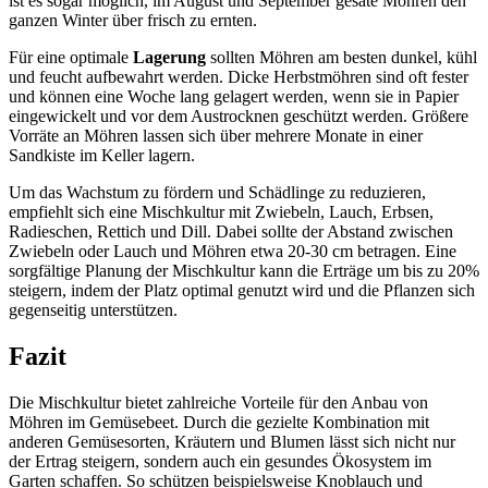
ist es sogar möglich, im August und September gesäte Möhren den
ganzen Winter über frisch zu ernten.
Für eine optimale
Lagerung
sollten Möhren am besten dunkel, kühl
und feucht aufbewahrt werden. Dicke Herbstmöhren sind oft fester
und können eine Woche lang gelagert werden, wenn sie in Papier
eingewickelt und vor dem Austrocknen geschützt werden. Größere
Vorräte an Möhren lassen sich über mehrere Monate in einer
Sandkiste im Keller lagern.
Um das Wachstum zu fördern und Schädlinge zu reduzieren,
empfiehlt sich eine Mischkultur mit Zwiebeln, Lauch, Erbsen,
Radieschen, Rettich und Dill. Dabei sollte der Abstand zwischen
Zwiebeln oder Lauch und Möhren etwa 20-30 cm betragen. Eine
sorgfältige Planung der Mischkultur kann die Erträge um bis zu 20%
steigern, indem der Platz optimal genutzt wird und die Pflanzen sich
gegenseitig unterstützen.
Fazit
Die Mischkultur bietet zahlreiche Vorteile für den Anbau von
Möhren im Gemüsebeet. Durch die gezielte Kombination mit
anderen Gemüsesorten, Kräutern und Blumen lässt sich nicht nur
der Ertrag steigern, sondern auch ein gesundes Ökosystem im
Garten schaffen. So schützen beispielsweise Knoblauch und