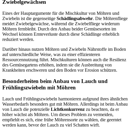
Zwiebelgewächsen
Eines der Hauptargumente für die Mischkultur von Möhren und
Zwiebeln ist die gegenseitige
Schädlingsabwehr
. Die Möhrenfliege
meidet Zwiebelgewächse, während die Zwiebelfliege wiederum
Möhren fernbleibt. Durch den Anbau beider Gemüsesorten im
Wechsel können Ernteverluste durch diese Schädlinge erheblich
reduziert werden.
Darüber hinaus nutzen Möhren und Zwiebeln Nährstoffe im Boden
auf unterschiedliche Weise, was zu einer effizienteren
Ressourcennutzung führt. Mischkulturen können auch die Resilienz
des Gemüsegartens erhöhen, indem sie die Ausbreitung von
Krankheiten erschweren und den Boden vor Erosion schützen.
Besonderheiten beim Anbau von Lauch und
Frühlingszwiebeln mit Möhren
Lauch und Frühlingszwiebeln harmonieren aufgrund ihres ähnlichen
Wasserbedarfs besonders gut mit Möhren. Allerdings ist beim Anbau
von Lauch die potenzielle
Lichtkonkurrenz
zu beachten, da er
höher wächst als Möhren. Um dieses Problem zu vermeiden,
empfiehlt es sich, eine frühe Möhrensorte zu wählen, die geerntet
werden kann, bevor der Lauch zu viel Schatten wirft.