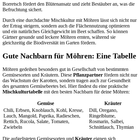
Borretsch fördert den Blütenansatz und zieht Bestäuber an, was die
Befruchtung sichert.
Durch eine durchdachte Mischkultur mit Möhren lässt sich nicht nur
der Ertrag steigern, sondern auch die Flächennutzung optimieren
und ein natürliches Gleichgewicht im Beet schaffen. So können
Gärtner gesunde und leckere Möhren ernten, während sie
gleichzeitig die Biodiversität im Garten fördern.
Gute Nachbarn für Möhren: Eine Tabelle
Möhren gedeihen besonders gut in Gesellschaft von bestimmten
Gemüsesorten und Kräutern. Diese
Pflanzpartner
fördern nicht nur
das Wachstum der Karotten, sondern tragen auch zur Gesundheit
des gesamten Gemüsebeetes bei. Hier findest du eine praktische
Mischkulturtabelle
mit den besten Nachbarn für deine Möhren:
Gemüse
Kräuter
Chili, Erbsen, Knoblauch, Kohl, Kresse,
Dill, Oregano,
Lauch, Mangold, Paprika, Radieschen,
Ringelblume,
Rettich, Rucola, Salate, Tomaten,
Rosmarin, Salbei,
Zwiebeln
Schnittlauch, Thymian
Die aufgelisteten Gemüsesorten und
Kräuter
eignen sich