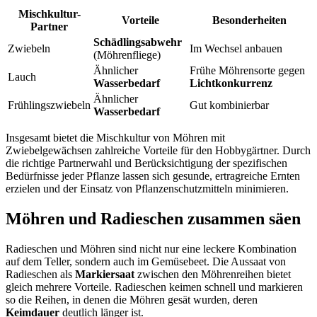
Mischkultur-
Vorteile
Besonderheiten
Partner
Schädlingsabwehr
Zwiebeln
Im Wechsel anbauen
(Möhrenfliege)
Ähnlicher
Frühe Möhrensorte gegen
Lauch
Wasserbedarf
Lichtkonkurrenz
Ähnlicher
Frühlingszwiebeln
Gut kombinierbar
Wasserbedarf
Insgesamt bietet die Mischkultur von Möhren mit
Zwiebelgewächsen zahlreiche Vorteile für den Hobbygärtner. Durch
die richtige Partnerwahl und Berücksichtigung der spezifischen
Bedürfnisse jeder Pflanze lassen sich gesunde, ertragreiche Ernten
erzielen und der Einsatz von Pflanzenschutzmitteln minimieren.
Möhren und Radieschen zusammen säen
Radieschen und Möhren sind nicht nur eine leckere Kombination
auf dem Teller, sondern auch im Gemüsebeet. Die Aussaat von
Radieschen als
Markiersaat
zwischen den Möhrenreihen bietet
gleich mehrere Vorteile. Radieschen keimen schnell und markieren
so die Reihen, in denen die Möhren gesät wurden, deren
Keimdauer
deutlich länger ist.