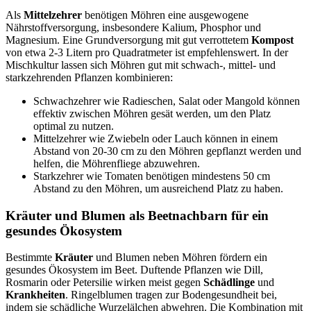
Als
Mittelzehrer
benötigen Möhren eine ausgewogene
Nährstoffversorgung, insbesondere Kalium, Phosphor und
Magnesium. Eine Grundversorgung mit gut verrottetem
Kompost
von etwa 2-3 Litern pro Quadratmeter ist empfehlenswert. In der
Mischkultur lassen sich Möhren gut mit schwach-, mittel- und
starkzehrenden Pflanzen kombinieren:
Schwachzehrer wie Radieschen, Salat oder Mangold können
effektiv zwischen Möhren gesät werden, um den Platz
optimal zu nutzen.
Mittelzehrer wie Zwiebeln oder Lauch können in einem
Abstand von 20-30 cm zu den Möhren gepflanzt werden und
helfen, die Möhrenfliege abzuwehren.
Starkzehrer wie Tomaten benötigen mindestens 50 cm
Abstand zu den Möhren, um ausreichend Platz zu haben.
Kräuter und Blumen als Beetnachbarn für ein
gesundes Ökosystem
Bestimmte
Kräuter
und Blumen neben Möhren fördern ein
gesundes Ökosystem im Beet. Duftende Pflanzen wie Dill,
Rosmarin oder Petersilie wirken meist gegen
Schädlinge
und
Krankheiten
. Ringelblumen tragen zur Bodengesundheit bei,
indem sie schädliche Wurzelälchen abwehren. Die Kombination mit