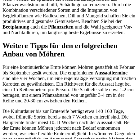
Pflanzenwachstum und hilft, Schädlinge zu reduzieren. Durch die
Kombination verschiedener Sorten und die Integration von
Begleitpflanzen wie Radieschen, Dill und Mangold schaffen Sie ein
produktives und gesundes Gemüsebeet. Beachten Sie bei der
Beetplanung
auch die
Pflanzzeiten
und die Wahl geeigneter Vor-
und Nachkulturen, um langfristig beste Ergebnisse zu erzielen.
Weitere Tipps für den erfolgreichen
Anbau von Möhren
Für eine kontinuierliche Ernte können Möhren gestaffelt ab Februar
bis September gesät werden. Die empfohlenen
Aussaattermine
sind alle vier Wochen, um eine regelmäßige Versorgung mit frischen
Karotten zu gewährleisten. Ein Richtwert für die Aussaat liegt bei
circa 15 Reihenmetern pro Person. Die Saattiefe sollte etwa 1-2 cm
betragen, mit einem Pflanzabstand von ungefähr 3-4 cm in der
Reihe und 20-30 cm zwischen den Reihen.
Die Kulturdauer bis zur Erntereife beträgt etwa 140-160 Tage,
wobei frühreife Sorten bereits nach 7 Wochen erntereif sind. Die
Haupternte findet meist 10-11 Wochen nach der Aussaat statt. Bei
der Ernte können Möhren jederzeit nach Bedarf entnommen
werden, was eine flexible Ernte ermöglicht. In wärmeren Gegenden