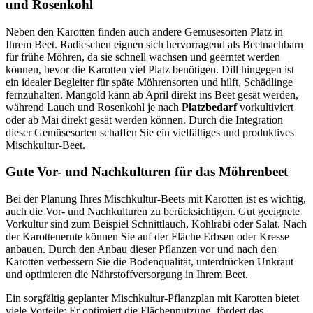
und Rosenkohl
Neben den Karotten finden auch andere Gemüsesorten Platz in
Ihrem Beet. Radieschen eignen sich hervorragend als Beetnachbarn
für frühe Möhren, da sie schnell wachsen und geerntet werden
können, bevor die Karotten viel Platz benötigen. Dill hingegen ist
ein idealer Begleiter für späte Möhrensorten und hilft, Schädlinge
fernzuhalten. Mangold kann ab April direkt ins Beet gesät werden,
während Lauch und Rosenkohl je nach
Platzbedarf
vorkultiviert
oder ab Mai direkt gesät werden können. Durch die Integration
dieser Gemüsesorten schaffen Sie ein vielfältiges und produktives
Mischkultur-Beet.
Gute Vor- und Nachkulturen für das Möhrenbeet
Bei der Planung Ihres Mischkultur-Beets mit Karotten ist es wichtig,
auch die Vor- und Nachkulturen zu berücksichtigen. Gut geeignete
Vorkultur sind zum Beispiel Schnittlauch, Kohlrabi oder Salat. Nach
der Karottenernte können Sie auf der Fläche Erbsen oder Kresse
anbauen. Durch den Anbau dieser Pflanzen vor und nach den
Karotten verbessern Sie die Bodenqualität, unterdrücken Unkraut
und optimieren die Nährstoffversorgung in Ihrem Beet.
Ein sorgfältig geplanter Mischkultur-Pflanzplan mit Karotten bietet
viele Vorteile: Er optimiert die Flächennutzung, fördert das