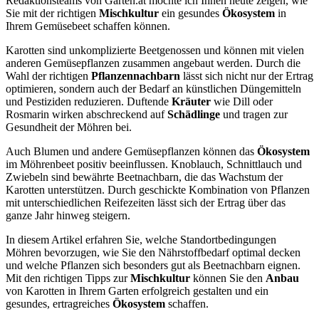
Redaktionsteams von Garten.at möchte ich Ihnen heute zeigen, wie
Sie mit der richtigen
Mischkultur
ein gesundes
Ökosystem
in
Ihrem Gemüsebeet schaffen können.
Karotten sind unkomplizierte Beetgenossen und können mit vielen
anderen Gemüsepflanzen zusammen angebaut werden. Durch die
Wahl der richtigen
Pflanzennachbarn
lässt sich nicht nur der Ertrag
optimieren, sondern auch der Bedarf an künstlichen Düngemitteln
und Pestiziden reduzieren. Duftende
Kräuter
wie Dill oder
Rosmarin wirken abschreckend auf
Schädlinge
und tragen zur
Gesundheit der Möhren bei.
Auch Blumen und andere Gemüsepflanzen können das
Ökosystem
im Möhrenbeet positiv beeinflussen. Knoblauch, Schnittlauch und
Zwiebeln sind bewährte Beetnachbarn, die das Wachstum der
Karotten unterstützen. Durch geschickte Kombination von Pflanzen
mit unterschiedlichen Reifezeiten lässt sich der Ertrag über das
ganze Jahr hinweg steigern.
In diesem Artikel erfahren Sie, welche Standortbedingungen
Möhren bevorzugen, wie Sie den Nährstoffbedarf optimal decken
und welche Pflanzen sich besonders gut als Beetnachbarn eignen.
Mit den richtigen Tipps zur
Mischkultur
können Sie den
Anbau
von Karotten in Ihrem Garten erfolgreich gestalten und ein
gesundes, ertragreiches
Ökosystem
schaffen.