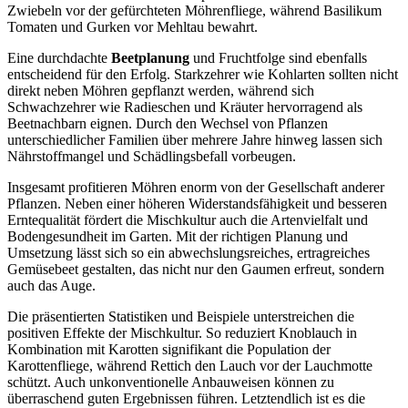
Zwiebeln vor der gefürchteten Möhrenfliege, während Basilikum
Tomaten und Gurken vor Mehltau bewahrt.
Eine durchdachte
Beetplanung
und Fruchtfolge sind ebenfalls
entscheidend für den Erfolg. Starkzehrer wie Kohlarten sollten nicht
direkt neben Möhren gepflanzt werden, während sich
Schwachzehrer wie Radieschen und Kräuter hervorragend als
Beetnachbarn eignen. Durch den Wechsel von Pflanzen
unterschiedlicher Familien über mehrere Jahre hinweg lassen sich
Nährstoffmangel und Schädlingsbefall vorbeugen.
Insgesamt profitieren Möhren enorm von der Gesellschaft anderer
Pflanzen. Neben einer höheren Widerstandsfähigkeit und besseren
Erntequalität fördert die Mischkultur auch die Artenvielfalt und
Bodengesundheit im Garten. Mit der richtigen Planung und
Umsetzung lässt sich so ein abwechslungsreiches, ertragreiches
Gemüsebeet gestalten, das nicht nur den Gaumen erfreut, sondern
auch das Auge.
Die präsentierten Statistiken und Beispiele unterstreichen die
positiven Effekte der Mischkultur. So reduziert Knoblauch in
Kombination mit Karotten signifikant die Population der
Karottenfliege, während Rettich den Lauch vor der Lauchmotte
schützt. Auch unkonventionelle Anbauweisen können zu
überraschend guten Ergebnissen führen. Letztendlich ist es die