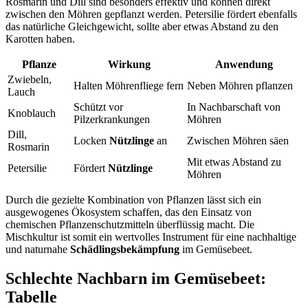
Rosmarin und Dill sind besonders effektiv und können direkt
zwischen den Möhren gepflanzt werden. Petersilie fördert ebenfalls
das natürliche Gleichgewicht, sollte aber etwas Abstand zu den
Karotten haben.
Pflanze
Wirkung
Anwendung
Zwiebeln,
Halten Möhrenfliege fern
Neben Möhren pflanzen
Lauch
Schützt vor
In Nachbarschaft von
Knoblauch
Pilzerkrankungen
Möhren
Dill,
Locken
Nützlinge
an
Zwischen Möhren säen
Rosmarin
Mit etwas Abstand zu
Petersilie
Fördert
Nützlinge
Möhren
Durch die gezielte Kombination von Pflanzen lässt sich ein
ausgewogenes Ökosystem schaffen, das den Einsatz von
chemischen Pflanzenschutzmitteln überflüssig macht. Die
Mischkultur ist somit ein wertvolles Instrument für eine nachhaltige
und naturnahe
Schädlingsbekämpfung
im Gemüsebeet.
Schlechte Nachbarn im Gemüsebeet:
Tabelle