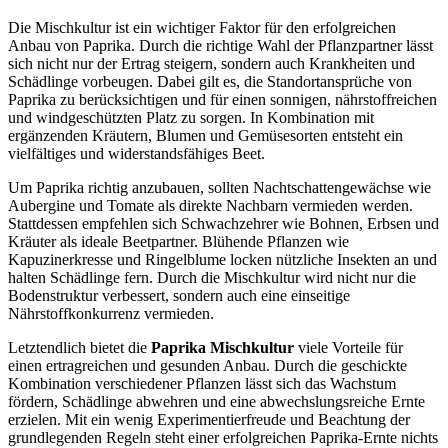
Die Mischkultur ist ein wichtiger Faktor für den erfolgreichen
Anbau von Paprika. Durch die richtige Wahl der Pflanzpartner lässt
sich nicht nur der Ertrag steigern, sondern auch Krankheiten und
Schädlinge vorbeugen. Dabei gilt es, die Standortansprüche von
Paprika zu berücksichtigen und für einen sonnigen, nährstoffreichen
und windgeschützten Platz zu sorgen. In Kombination mit
ergänzenden Kräutern, Blumen und Gemüsesorten entsteht ein
vielfältiges und widerstandsfähiges Beet.
Um Paprika richtig anzubauen, sollten Nachtschattengewächse wie
Aubergine und Tomate als direkte Nachbarn vermieden werden.
Stattdessen empfehlen sich Schwachzehrer wie Bohnen, Erbsen und
Kräuter als ideale Beetpartner. Blühende Pflanzen wie
Kapuzinerkresse und Ringelblume locken nützliche Insekten an und
halten Schädlinge fern. Durch die Mischkultur wird nicht nur die
Bodenstruktur verbessert, sondern auch eine einseitige
Nährstoffkonkurrenz vermieden.
Letztendlich bietet die
Paprika Mischkultur
viele Vorteile für
einen ertragreichen und gesunden Anbau. Durch die geschickte
Kombination verschiedener Pflanzen lässt sich das Wachstum
fördern, Schädlinge abwehren und eine abwechslungsreiche Ernte
erzielen. Mit ein wenig Experimentierfreude und Beachtung der
grundlegenden Regeln steht einer erfolgreichen Paprika-Ernte nichts