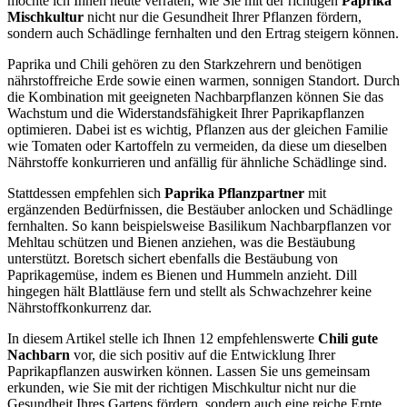
möchte ich Ihnen heute verraten, wie Sie mit der richtigen
Paprika
Mischkultur
nicht nur die Gesundheit Ihrer Pflanzen fördern,
sondern auch Schädlinge fernhalten und den Ertrag steigern können.
Paprika und Chili gehören zu den Starkzehrern und benötigen
nährstoffreiche Erde sowie einen warmen, sonnigen Standort. Durch
die Kombination mit geeigneten Nachbarpflanzen können Sie das
Wachstum und die Widerstandsfähigkeit Ihrer Paprikapflanzen
optimieren. Dabei ist es wichtig, Pflanzen aus der gleichen Familie
wie Tomaten oder Kartoffeln zu vermeiden, da diese um dieselben
Nährstoffe konkurrieren und anfällig für ähnliche Schädlinge sind.
Stattdessen empfehlen sich
Paprika Pflanzpartner
mit
ergänzenden Bedürfnissen, die Bestäuber anlocken und Schädlinge
fernhalten. So kann beispielsweise Basilikum Nachbarpflanzen vor
Mehltau schützen und Bienen anziehen, was die Bestäubung
unterstützt. Boretsch sichert ebenfalls die Bestäubung von
Paprikagemüse, indem es Bienen und Hummeln anzieht. Dill
hingegen hält Blattläuse fern und stellt als Schwachzehrer keine
Nährstoffkonkurrenz dar.
In diesem Artikel stelle ich Ihnen 12 empfehlenswerte
Chili gute
Nachbarn
vor, die sich positiv auf die Entwicklung Ihrer
Paprikapflanzen auswirken können. Lassen Sie uns gemeinsam
erkunden, wie Sie mit der richtigen Mischkultur nicht nur die
Gesundheit Ihres Gartens fördern, sondern auch eine reiche Ernte