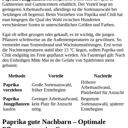
Gärtnereien und Gartencentern erhältlich. Der Vorteil liegt im
geringeren Arbeitsaufwand, allerdings ist die Sortenauswahl bei
Setzlingen oft begrenzt. Beim Vorziehen von Paprika und Chili hat
man hingegen die Qual der Wahl zwischen Hunderten
verschiedener Sorten in unterschiedlichen Größen und Farben.
Egal ob selbst gezogen oder gekauft, es ist wichtig, die jungen
Pflanzen schrittweise an die Außentemperaturen zu gewöhnen. So
vermeidet man Sonnenbrand und Wachstumsstörungen. Erst wenn
die Nachttemperaturen stabil über 15 °C liegen, sollten Paprika und
Chili endgültig ins Freie gepflanzt werden. Als Faustregel gilt: Nach
den Eisheiligen Mitte Mai ist die Gefahr von Spätfrösten meist
gebannt.
Methode
Vorteile
Nachteile
Höherer
Paprika
Große Sortenauswahl,
Arbeitsaufwand,
vorziehen
früher Erntebeginn
Platzbedarf für Anzucht
Paprika
Geringer Arbeitsaufwand,
Begrenzte
Jungpflanzen
kein Platz für Anzucht
Sortenauswahl, späterer
kaufen
nötig
Erntebeginn
Paprika gute Nachbarn – Optimale