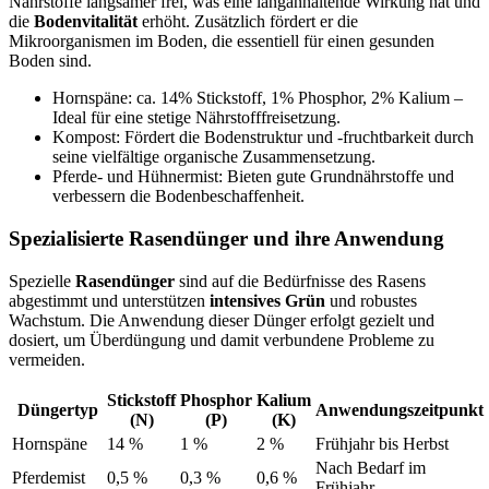
Nährstoffe langsamer frei, was eine langanhaltende Wirkung hat und
die
Bodenvitalität
erhöht. Zusätzlich fördert er die
Mikroorganismen im Boden, die essentiell für einen gesunden
Boden sind.
Hornspäne: ca. 14% Stickstoff, 1% Phosphor, 2% Kalium –
Ideal für eine stetige Nährstofffreisetzung.
Kompost: Fördert die Bodenstruktur und -fruchtbarkeit durch
seine vielfältige organische Zusammensetzung.
Pferde- und Hühnermist: Bieten gute Grundnährstoffe und
verbessern die Bodenbeschaffenheit.
Spezialisierte Rasendünger und ihre Anwendung
Spezielle
Rasendünger
sind auf die Bedürfnisse des Rasens
abgestimmt und unterstützen
intensives Grün
und robustes
Wachstum. Die Anwendung dieser Dünger erfolgt gezielt und
dosiert, um Überdüngung und damit verbundene Probleme zu
vermeiden.
Stickstoff
Phosphor
Kalium
Düngertyp
Anwendungszeitpunkt
(N)
(P)
(K)
Hornspäne
14 %
1 %
2 %
Frühjahr bis Herbst
Nach Bedarf im
Pferdemist
0,5 %
0,3 %
0,6 %
Frühjahr