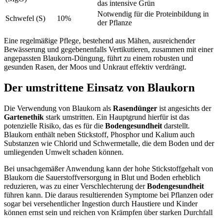
das intensive Grün
Notwendig für die Proteinbildung in
Schwefel (S)
10%
der Pflanze
Eine regelmäßige Pflege, bestehend aus Mähen, ausreichender
Bewässerung und gegebenenfalls Vertikutieren, zusammen mit einer
angepassten Blaukorn-Düngung, führt zu einem robusten und
gesunden Rasen, der Moos und Unkraut effektiv verdrängt.
Der umstrittene Einsatz von Blaukorn
Die Verwendung von Blaukorn als
Rasendünger
ist angesichts der
Gartenethik
stark umstritten. Ein Hauptgrund hierfür ist das
potenzielle Risiko, das es für die
Bodengesundheit
darstellt.
Blaukorn enthält neben Stickstoff, Phosphor und Kalium auch
Substanzen wie Chlorid und Schwermetalle, die dem Boden und der
umliegenden Umwelt schaden können.
Bei unsachgemäßer Anwendung kann der hohe Stickstoffgehalt von
Blaukorn die Sauerstoffversorgung in Blut und Boden erheblich
reduzieren, was zu einer Verschlechterung der
Bodengesundheit
führen kann. Die daraus resultierenden Symptome bei Pflanzen oder
sogar bei versehentlicher Ingestion durch Haustiere und Kinder
können ernst sein und reichen von Krämpfen über starken Durchfall