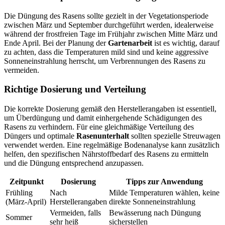
Die Düngung des Rasens sollte gezielt in der Vegetationsperiode
zwischen März und September durchgeführt werden, idealerweise
während der frostfreien Tage im Frühjahr zwischen Mitte März und
Ende April. Bei der Planung der
Gartenarbeit
ist es wichtig, darauf
zu achten, dass die Temperaturen mild sind und keine aggressive
Sonneneinstrahlung herrscht, um Verbrennungen des Rasens zu
vermeiden.
Richtige Dosierung und Verteilung
Die korrekte Dosierung gemäß den Herstellerangaben ist essentiell,
um Überdüngung und damit einhergehende Schädigungen des
Rasens zu verhindern. Für eine gleichmäßige Verteilung des
Düngers und optimale
Rasenunterhalt
sollten spezielle Streuwagen
verwendet werden. Eine regelmäßige Bodenanalyse kann zusätzlich
helfen, den spezifischen Nährstoffbedarf des Rasens zu ermitteln
und die Düngung entsprechend anzupassen.
Zeitpunkt
Dosierung
Tipps zur Anwendung
Frühling
Nach
Milde Temperaturen wählen, keine
(März-April)
Herstellerangaben
direkte Sonneneinstrahlung
Vermeiden, falls
Bewässerung nach Düngung
Sommer
sehr heiß
sicherstellen