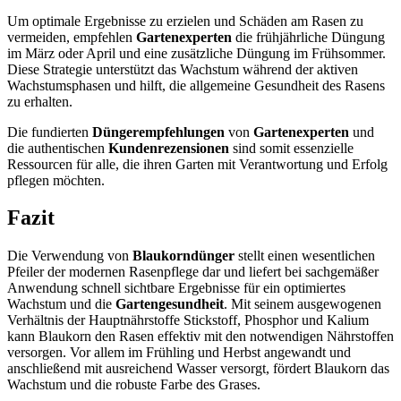
Um optimale Ergebnisse zu erzielen und Schäden am Rasen zu
vermeiden, empfehlen
Gartenexperten
die frühjährliche Düngung
im März oder April und eine zusätzliche Düngung im Frühsommer.
Diese Strategie unterstützt das Wachstum während der aktiven
Wachstumsphasen und hilft, die allgemeine Gesundheit des Rasens
zu erhalten.
Die fundierten
Düngerempfehlungen
von
Gartenexperten
und
die authentischen
Kundenrezensionen
sind somit essenzielle
Ressourcen für alle, die ihren Garten mit Verantwortung und Erfolg
pflegen möchten.
Fazit
Die Verwendung von
Blaukorndünger
stellt einen wesentlichen
Pfeiler der modernen Rasenpflege dar und liefert bei sachgemäßer
Anwendung schnell sichtbare Ergebnisse für ein optimiertes
Wachstum und die
Gartengesundheit
. Mit seinem ausgewogenen
Verhältnis der Hauptnährstoffe Stickstoff, Phosphor und Kalium
kann Blaukorn den Rasen effektiv mit den notwendigen Nährstoffen
versorgen. Vor allem im Frühling und Herbst angewandt und
anschließend mit ausreichend Wasser versorgt, fördert Blaukorn das
Wachstum und die robuste Farbe des Grases.