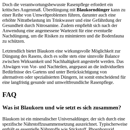
Doch die verantwortungsbewusste Rasenpflege erfordert ein
kritisches Augenmaß. Überdüngung mit
Blaukorndünger
kann zu
einer Reihe von Umweltproblemen führen, darunter auch eine
erhöhte Nitratbelastung im Trinkwasser und eine Gefährdung der
Gesundheit durch Nitrosamine. Zudem empfiehlt sich nach der
Anwendung eine angemessene Wartezeit für eine eventuelle
Nachdüngung, um die Risiken zu minimieren und die Bodenfauna
zu schützen.
Letztendlich bietet Blaukorn eine wirkungsvolle Möglichkeit zur
Düngung des Rasens, doch es sollte stets eine sinnvolle Balance
zwischen Wirksamkeit und Nachhaltigkeit angestrebt werden. Das
Abwägen von Vor- und Nachteilen, angepasst an die individuellen
Bedürfnisse des Gartens und unter Berücksichtigung von
alternativen oder spezialisierten Düngern, ist somit entscheidend für
eine langfristig gesunde und umweltfreundliche Rasenpflege.
FAQ
Was ist Blaukorn und wie setzt es sich zusammen?
Blaukorn ist ein mineralischer Universaldünger, der sich durch eine
spezifische Nährstoffzusammensetzung auszeichnet. Typischerweise
enthält es essentielle Nährstoffe wie Stickstoff, Phosphoroxid,