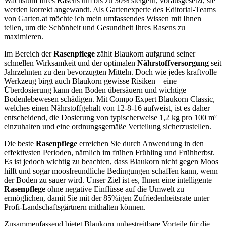
Wachstum Ihres Rasens um bis zu 30% steigern, vorausgesetzt, sie
werden korrekt angewandt. Als Gartenexperte des Editorial-Teams
von Garten.at möchte ich mein umfassendes Wissen mit Ihnen
teilen, um die Schönheit und Gesundheit Ihres Rasens zu
maximieren.
Im Bereich der
Rasenpflege
zählt Blaukorn aufgrund seiner
schnellen Wirksamkeit und der optimalen
Nährstoffversorgung
seit
Jahrzehnten zu den bevorzugten Mitteln. Doch wie jedes kraftvolle
Werkzeug birgt auch Blaukorn gewisse Risiken – eine
Überdosierung kann den Boden übersäuern und wichtige
Bodenlebewesen schädigen. Mit Compo Expert Blaukorn Classic,
welches einen Nährstoffgehalt von 12-8-16 aufweist, ist es daher
entscheidend, die Dosierung von typischerweise 1,2 kg pro 100 m²
einzuhalten und eine ordnungsgemäße Verteilung sicherzustellen.
Die beste
Rasenpflege
erreichen Sie durch Anwendung in den
effektivsten Perioden, nämlich im frühen Frühling und Frühherbst.
Es ist jedoch wichtig zu beachten, dass Blaukorn nicht gegen Moos
hilft und sogar moosfreundliche Bedingungen schaffen kann, wenn
der Boden zu sauer wird. Unser Ziel ist es, Ihnen eine intelligente
Rasenpflege
ohne negative Einflüsse auf die Umwelt zu
ermöglichen, damit Sie mit der 85%igen Zufriedenheitsrate unter
Profi-Landschaftsgärtnern mithalten können.
Zusammenfassend bietet Blaukorn unbestreitbare Vorteile für die