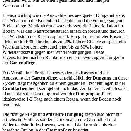
überladen wird, was zu einem gesunden und nachhaltigen
Wachstum führt.
Ebenso wichtig wie die Auswahl eines geeigneten Düngemittels ist
das Wissen um die Bodenbeschaffenheit und die vorangegangene
Bodenpflege. Vertikutieren etwa verbessert die Luftzirkulation im
Boden, was den Nährstoffaustausch erheblich fördert und dadurch
das Wachstum des Rasens optimiert. Ein gut durchlüfteter Rasen hat
nicht nur im Frühjahr eine bis zu 30% höhere Chance auf gesundes
Wachstum, sondern zeigt auch eine bis zu 60% höhere
Widerstandskraft gegenüber Winterbedingungen. Diese
Eigenschaften machen Blaukorn zu einem bevorzugten Dünger in
der
Gartenpflege
.
Das Verständnis für die Lebenszyklen des Rasens und die
Anpassung der
Gartenpflege
, einschließlich der
Düngung
an diese
Zyklen, trägt maßgeblich zu einem gesunden Erscheinungsbild der
Grünflächen
bei. Dazu gehört auch, das Vertikutieren zeitlich so zu
planen, dass der Rasen optimal von der
Düngung
profitiert,
idealerweise 1-2 Tage nach einem Regen, wenn der Boden noch
feucht ist.
Die richtige Pflege und
effiziente Düngung
bieten also nicht nur
ästhetische Vorteile, sondern stärken auch die Gesundheit und
Widerstandskraft des Rasens, wodurch Blaukorn sich als eine
bewährte Option in der
Gartenpflege
bestätigt.