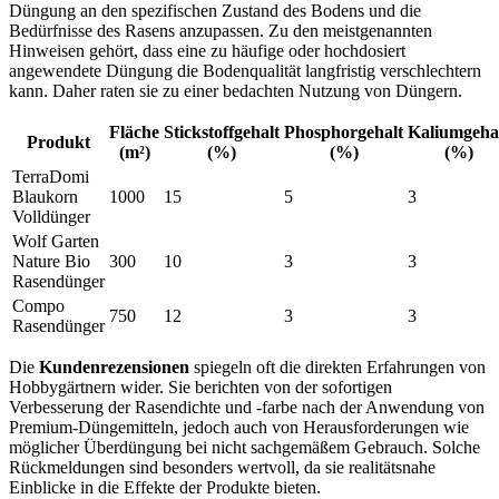
Düngung an den spezifischen Zustand des Bodens und die
Bedürfnisse des Rasens anzupassen. Zu den meistgenannten
Hinweisen gehört, dass eine zu häufige oder hochdosiert
angewendete Düngung die Bodenqualität langfristig verschlechtern
kann. Daher raten sie zu einer bedachten Nutzung von Düngern.
Fläche
Stickstoffgehalt
Phosphorgehalt
Kaliumgeha
Produkt
(m²)
(%)
(%)
(%)
TerraDomi
Blaukorn
1000
15
5
3
Volldünger
Wolf Garten
Nature Bio
300
10
3
3
Rasendünger
Compo
750
12
3
3
Rasendünger
Die
Kundenrezensionen
spiegeln oft die direkten Erfahrungen von
Hobbygärtnern wider. Sie berichten von der sofortigen
Verbesserung der Rasendichte und -farbe nach der Anwendung von
Premium-Düngemitteln, jedoch auch von Herausforderungen wie
möglicher Überdüngung bei nicht sachgemäßem Gebrauch. Solche
Rückmeldungen sind besonders wertvoll, da sie realitätsnahe
Einblicke in die Effekte der Produkte bieten.