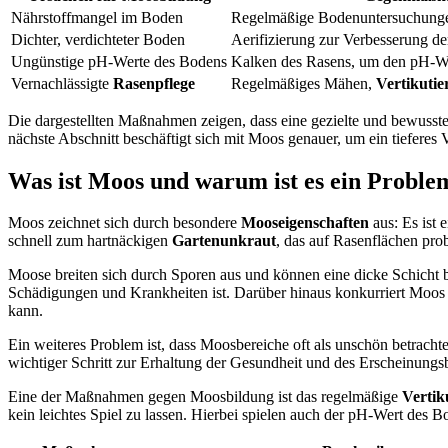
Nährstoffmangel im Boden
Regelmäßige Bodenuntersuchung
Dichter, verdichteter Boden
Aerifizierung zur Verbesserung de
Ungünstige pH-Werte des Bodens
Kalken des Rasens, um den pH-We
Vernachlässigte
Rasenpflege
Regelmäßiges Mähen,
Vertikutie
Die dargestellten Maßnahmen zeigen, dass eine gezielte und bewusst
nächste Abschnitt beschäftigt sich mit Moos genauer, um ein tieferes
Was ist Moos und warum ist es ein Proble
Moos zeichnet sich durch besondere
Mooseigenschaften
aus: Es ist 
schnell zum hartnäckigen
Gartenunkraut
, das auf Rasenflächen pro
Moose breiten sich durch Sporen aus und können eine dicke Schicht b
Schädigungen und Krankheiten ist. Darüber hinaus konkurriert Moos
kann.
Ein weiteres Problem ist, dass Moosbereiche oft als unschön betrach
wichtiger Schritt zur Erhaltung der Gesundheit und des Erscheinungsb
Eine der Maßnahmen gegen Moosbildung ist das regelmäßige
Vertik
kein leichtes Spiel zu lassen. Hierbei spielen auch der pH-Wert des 