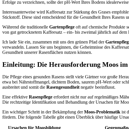
Erfolge zu verzeichnen, sollte der pH-Wert Ihres Bodens idealerweise
Interessanterweise wird Kaffeesatz zur Stärkung des Grases empfohle
Stickstoff. Diese sind entscheidend für die Gesundheit Ihres Rasens 
Während die traditionelle
Gartenpflege
oft auf chemische Produkte set
von gut getrocknetem Kaffeesatz – ein- bis zweimal jährlich auf dem 
Ich lade Sie ein, zusammen mit uns den grünen Pfad der
Gartenpfleg
verwandeln. Lassen Sie uns beginnen, die Geheimnisse des Kaffeesat
Gesundheit unserer Rasenflächen nutzen können.
Einleitung: Die Herausforderung Moos im
Die Pflege eines gesunden Rasens stellt viele Gärtner vor große He
etwa bei Nährstoffmangel, dichtem Boden, saurem pH-Wert oder sch
ausbreitet und somit die
Rasengesundheit
negativ beeinflusst.
Eine effektive
Rasenpflege
erfordert nicht nur auf regelmäßiges Mäh
Die rechtzeitige Identifikation und Behandlung der Ursachen für Moo
Ein wichtiger Schritt in der Bekämpfung der
Moos-Problematik
ist 
fördern. Die folgende Tabelle gibt einen Überblick über häufige U
Ursachen für Moosbildung
Gegenmaßn