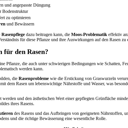
en und angepasste Düngung
r Bodenstruktur
rt zu optimieren
ren
und Bewässern
e
Rasenpflege
dazu beitragen kann, die
Moos-Problematik
effektiv a
 Verständnis für diese Pflanze und ihre Auswirkungen auf den Rasen zu 
m für den Rasen?
eine Pflanze, die auch unter schwierigen Bedingungen wie Schatten, F
blematisch werden kann.
ilden, die
Rasenprobleme
wie die Erstickung von Graswurzeln verursa
 mit dem Rasen um lebenswichtige Nährstoffe und Wasser, was besonde
tet werden und den ästhetischen Wert einer gepflegten Grünfläche mind
ildes ihres Rasens.
utieren
des Rasens und das Aufbringen von geeigneten Nährstoffen, 
Bodens und die richtige Bewässerung eine wesentliche Rolle.