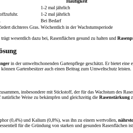
Häufigkeit
1-2 mal jährlich
ffzufuhr.
1-2 mal jährlich
.
Bei Bedarf
dert dichteres Gras.
Wöchentlich in der Wachstumsperiode
e trägt wesentlich dazu bei, Rasenflächen gesund zu halten und
Rasenp
Lösung
ünger
in der umweltschonenden Gartenpflege geschätzt. Er bietet eine 
können Gartenbesitzer auch einen Beitrag zum Umweltschutz leisten.
sammen, insbesondere mit Stickstoff, der für das Wachstum des Rasens e
 natürliche Weise zu bekämpfen und gleichzeitig die
Rasenstärkung
z
osphor (0,4%) und Kalium (0,8%), was ihn zu einem wertvollen,
nährst
 essentiell für die Gründung von starken und gesunden Rasenflächen ist