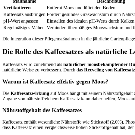
Maßnahme
Beschreibung
Vertikutieren
Entfernt Moos und lüftet den Boden.
Kaffeesatz ausbringen
Fördert gesundes Graswachstum durch Nährsto
pH-Wert anpassen
Einstellen des idealen pH-Werts durch Kalken
Regelmäßiges Mähen
Verhindert übermäßiges Mooswachstum und för
Die Integration dieser Pflegemaßnahmen in die jährliche Gartenpfleg
Die Rolle des Kaffeesatzes als natürliche 
Kaffeesatz wird zunehmend als
natürlicher moosbekämpfender D
natürliche Weise zu verbessern. Durch das
Recycling von Kaffeesatz
Warum ist Kaffeesatz effektiv gegen Moos?
Die
Kaffeesatzwirkung
auf Moos hängt mit seinem Nährstoffgehalt zu
Zugabe von nährstoffreichem Kaffeesatz kann daher helfen, Moos auf
Nährstoffgehalt des Kaffeesatzes
Kaffeesatz enthält wesentliche Nährstoffe wie Stickstoff (2,0%), Ph
dass Kaffeesatz einen vergleichsweise hohen Stickstoffgehalt hat, der