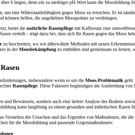
 über 6 liegen, denn ein zu niedriger pH-Wert kann die Moosbildung fö
n, um eine Widerstandsfähigkeit gegen Moos zu erreichen. Er ist näml
und können helfen, die ungeliebten Moospolster zu verdrängen.
zt, bietet die
natürliche Rasenpflege
mit Kaffeesatz eine umweltfreun
Rasen verteilt – trägt dazu bei, dass sich Ihr Rasen gegen das Moos be
e
zu beschreiten, wo wir altbewährte Methoden mit neuen Erkenntnisse
zes in der
Moosbekämpfung
zu enthüllen und gemeinsam zu lernen, wi
 Rasen
rausforderungen, insbesondere wenn es um die
Moos-Problematik
geht.
lechter
Rasenpflege
. Diese Faktoren begünstigen die Ausbreitung von 
en und Bewässern, sondern auch eine tiefere Analyse des Bodens sowi
sbildung kann langfristig zu einem gesunden und ästhetischen Rasen f
das Verstehen der Ursachen und das Ergreifen von Maßnahmen, die die 
rsachen für die Moosbildung und passende Gegenmaßnahmen:
ahmen