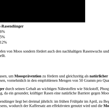
al-Rasendünger
 6%
 5%
 12%
fen von Moos sondern fördert auch den nachhaltigen Rasenwuchs und 
llt.
Rasen, um
Moosprävention
zu fördern und gleichzeitig als
natürliche
 Rasen, vornehmlich in den empfohlenen Mengen von 50 Gramm pro Qu
ger
durch seinen Gehalt an wichtigen Nährstoffen wie Stickstoff, Phos
, da ein gesunder, kräftiger Rasen eine natürliche Barriere gegen Moos
endünger liegt bei dreimal jährlich: im frühen Frühjahr im April, zu
ens, wodurch der Kaffeesatz am effektivsten genutzt wird und die
Mo