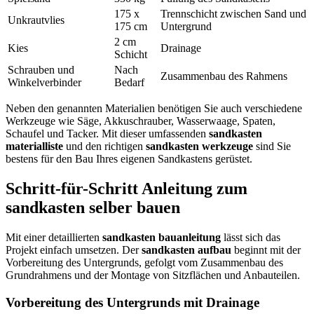
175 x
Trennschicht zwischen Sand und
Unkrautvlies
175 cm
Untergrund
2 cm
Kies
Drainage
Schicht
Schrauben und
Nach
Zusammenbau des Rahmens
Winkelverbinder
Bedarf
Neben den genannten Materialien benötigen Sie auch verschiedene
Werkzeuge wie Säge, Akkuschrauber, Wasserwaage, Spaten,
Schaufel und Tacker. Mit dieser umfassenden
sandkasten
materialliste
und den richtigen
sandkasten werkzeuge
sind Sie
bestens für den Bau Ihres eigenen Sandkastens gerüstet.
Schritt-für-Schritt Anleitung zum
sandkasten selber bauen
Mit einer detaillierten
sandkasten bauanleitung
lässt sich das
Projekt einfach umsetzen. Der
sandkasten aufbau
beginnt mit der
Vorbereitung des Untergrunds, gefolgt vom Zusammenbau des
Grundrahmens und der Montage von Sitzflächen und Anbauteilen.
Vorbereitung des Untergrunds mit Drainage