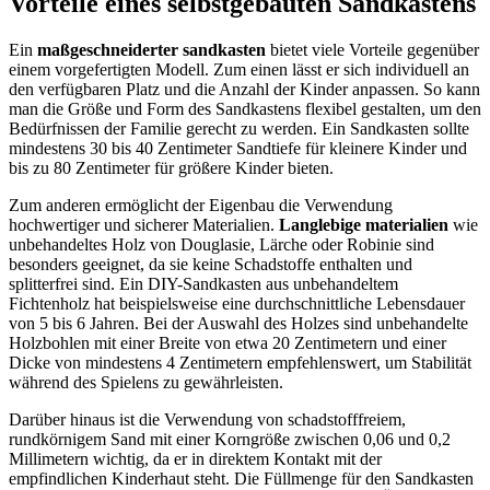
Vorteile eines selbstgebauten Sandkastens
Ein
maßgeschneiderter sandkasten
bietet viele Vorteile gegenüber
einem vorgefertigten Modell. Zum einen lässt er sich individuell an
den verfügbaren Platz und die Anzahl der Kinder anpassen. So kann
man die Größe und Form des Sandkastens flexibel gestalten, um den
Bedürfnissen der Familie gerecht zu werden. Ein Sandkasten sollte
mindestens 30 bis 40 Zentimeter Sandtiefe für kleinere Kinder und
bis zu 80 Zentimeter für größere Kinder bieten.
Zum anderen ermöglicht der Eigenbau die Verwendung
hochwertiger und sicherer Materialien.
Langlebige materialien
wie
unbehandeltes Holz von Douglasie, Lärche oder Robinie sind
besonders geeignet, da sie keine Schadstoffe enthalten und
splitterfrei sind. Ein DIY-Sandkasten aus unbehandeltem
Fichtenholz hat beispielsweise eine durchschnittliche Lebensdauer
von 5 bis 6 Jahren. Bei der Auswahl des Holzes sind unbehandelte
Holzbohlen mit einer Breite von etwa 20 Zentimetern und einer
Dicke von mindestens 4 Zentimetern empfehlenswert, um Stabilität
während des Spielens zu gewährleisten.
Darüber hinaus ist die Verwendung von schadstofffreiem,
rundkörnigem Sand mit einer Korngröße zwischen 0,06 und 0,2
Millimetern wichtig, da er in direktem Kontakt mit der
empfindlichen Kinderhaut steht. Die Füllmenge für den Sandkasten