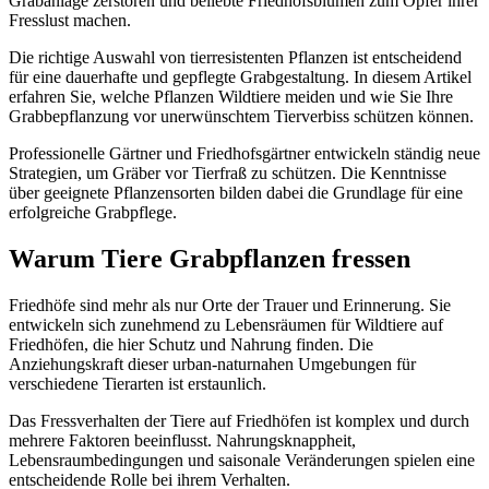
Grabanlage zerstören und beliebte Friedhofsblumen zum Opfer ihrer
Fresslust machen.
Die richtige Auswahl von tierresistenten Pflanzen ist entscheidend
für eine dauerhafte und gepflegte Grabgestaltung. In diesem Artikel
erfahren Sie, welche Pflanzen Wildtiere meiden und wie Sie Ihre
Grabbepflanzung vor unerwünschtem Tierverbiss schützen können.
Professionelle Gärtner und Friedhofsgärtner entwickeln ständig neue
Strategien, um Gräber vor Tierfraß zu schützen. Die Kenntnisse
über geeignete Pflanzensorten bilden dabei die Grundlage für eine
erfolgreiche Grabpflege.
Warum Tiere Grabpflanzen fressen
Friedhöfe sind mehr als nur Orte der Trauer und Erinnerung. Sie
entwickeln sich zunehmend zu Lebensräumen für Wildtiere auf
Friedhöfen, die hier Schutz und Nahrung finden. Die
Anziehungskraft dieser urban-naturnahen Umgebungen für
verschiedene Tierarten ist erstaunlich.
Das Fressverhalten der Tiere auf Friedhöfen ist komplex und durch
mehrere Faktoren beeinflusst. Nahrungsknappheit,
Lebensraumbedingungen und saisonale Veränderungen spielen eine
entscheidende Rolle bei ihrem Verhalten.