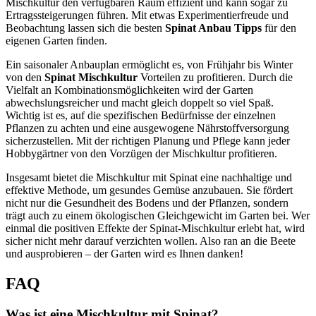
Mischkultur den verfügbaren Raum effizient und kann sogar zu
Ertragssteigerungen führen. Mit etwas Experimentierfreude und
Beobachtung lassen sich die besten
Spinat Anbau Tipps
für den
eigenen Garten finden.
Ein saisonaler Anbauplan ermöglicht es, von Frühjahr bis Winter
von den
Spinat Mischkultur
Vorteilen zu profitieren. Durch die
Vielfalt an Kombinationsmöglichkeiten wird der Garten
abwechslungsreicher und macht gleich doppelt so viel Spaß.
Wichtig ist es, auf die spezifischen Bedürfnisse der einzelnen
Pflanzen zu achten und eine ausgewogene Nährstoffversorgung
sicherzustellen. Mit der richtigen Planung und Pflege kann jeder
Hobbygärtner von den Vorzügen der Mischkultur profitieren.
Insgesamt bietet die Mischkultur mit Spinat eine nachhaltige und
effektive Methode, um gesundes Gemüse anzubauen. Sie fördert
nicht nur die Gesundheit des Bodens und der Pflanzen, sondern
trägt auch zu einem ökologischen Gleichgewicht im Garten bei. Wer
einmal die positiven Effekte der Spinat-Mischkultur erlebt hat, wird
sicher nicht mehr darauf verzichten wollen. Also ran an die Beete
und ausprobieren – der Garten wird es Ihnen danken!
FAQ
Was ist eine Mischkultur mit Spinat?