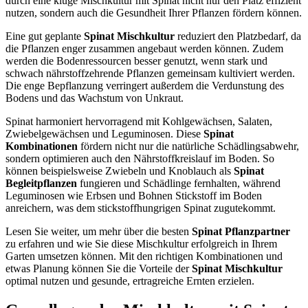
durch eine kluge Mischkultur mit Spinat nicht nur den Platz effizient
nutzen, sondern auch die Gesundheit Ihrer Pflanzen fördern können.
Eine gut geplante
Spinat Mischkultur
reduziert den Platzbedarf, da
die Pflanzen enger zusammen angebaut werden können. Zudem
werden die Bodenressourcen besser genutzt, wenn stark und
schwach nährstoffzehrende Pflanzen gemeinsam kultiviert werden.
Die enge Bepflanzung verringert außerdem die Verdunstung des
Bodens und das Wachstum von Unkraut.
Spinat harmoniert hervorragend mit Kohlgewächsen, Salaten,
Zwiebelgewächsen und Leguminosen. Diese
Spinat
Kombinationen
fördern nicht nur die natürliche Schädlingsabwehr,
sondern optimieren auch den Nährstoffkreislauf im Boden. So
können beispielsweise Zwiebeln und Knoblauch als
Spinat
Begleitpflanzen
fungieren und Schädlinge fernhalten, während
Leguminosen wie Erbsen und Bohnen Stickstoff im Boden
anreichern, was dem stickstoffhungrigen Spinat zugutekommt.
Lesen Sie weiter, um mehr über die besten
Spinat Pflanzpartner
zu erfahren und wie Sie diese Mischkultur erfolgreich in Ihrem
Garten umsetzen können. Mit den richtigen Kombinationen und
etwas Planung können Sie die Vorteile der
Spinat Mischkultur
optimal nutzen und gesunde, ertragreiche Ernten erzielen.