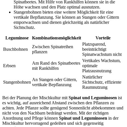
Spinatbeetes. Mit Hilfe von Rankhilfen können sie in die
Höhe wachsen und den Platz optimal ausnutzen.
Stangenbohnen bieten eine weitere Möglichkeit für eine
vertikale Bepflanzung. Sie können an Stangen oder Gittern
emporwachsen und dienen gleichzeitig als natürlicher
Sichtschutz.
Leguminose
Kombinationsmöglichkeit
Vorteile
Platzsparend,
Zwischen Spinatreihen
Buschbohnen
beeinträchtigt
pflanzen
Spinatwachstum nicht
Vertikales Wachstum,
Am Rand des Spinatbeetes
Erbsen
optimale
mit Rankhilfen
Platzausnutzung
Natürlicher
An Stangen oder Gittern,
Stangenbohnen
Sichtschutz, effiziente
vertikale Bepflanzung
Raumnutzung
Bei der Planung der Mischkultur mit
Spinat und Leguminosen
ist
es wichtig, auf ausreichend Abstand zwischen den Pflanzen zu
achten. Jede Pflanze sollte genügend Sonnenlicht abbekommen und
nicht von den Nachbarn bedrängt werden. Mit der richtigen
Anordnung und Pflege können
Spinat und Leguminosen
in der
Mischkultur hervorragend gedeihen und sich gegenseitig