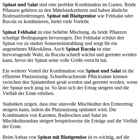
Spinat und Salat
sind eine perfekte Kombination im Garten. Beide
Pflanzen gehören zu den Mittelstarkzehrern und haben ähnliche
Bodenanforderungen.
Spinat mit Blattgemüse
wie Feldsalat oder
Rucola zu kombinieren, bietet viele Vorteile.
Spinat Feldsalat
ist eine beliebte Mischung, da beide Pflanzen
schattige Bedingungen bevorzugen. Der Feldsalat schützt den
Spinat vor zu starker Sonneneinstrahlung und sorgt für ein
angenehmes Mikroklima. Auch
Spinat Rucola
ist eine
hervorragende Wahl, da Rucola schnell wächst und geerntet werden
kann, bevor der Spinat seine volle Größe erreicht hat.
Ein weiterer Vorteil der Kombination von
Spinat und Salat
ist die
effiziente Platznutzung. Schnellwachsende Pflücksalate können
zwischen den Spinatreihen gesät werden und geerntet werden, wenn
der Spinat noch jung ist. So lässt sich der Ertrag steigern und die
Vielfalt der Ernte erhöhen.
Statistiken zeigen, dass eine sinnvolle Mischkultur den Ernteertrag
steigern kann, indem die Platznutzung optimiert wird. Die
Kombination von Karotten, Radieschen und Salat im
Mischkulturanbau steigert beispielsweise die Erträge und die Vielfalt
der Ernte.
Beim Anbau von
Spinat mit Blattgemüse
ist es wichtig, auf die