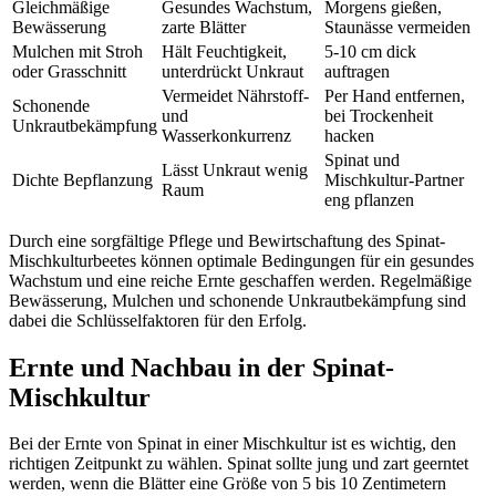
Gleichmäßige
Gesundes Wachstum,
Morgens gießen,
Bewässerung
zarte Blätter
Staunässe vermeiden
Mulchen mit Stroh
Hält Feuchtigkeit,
5-10 cm dick
oder Grasschnitt
unterdrückt Unkraut
auftragen
Vermeidet Nährstoff-
Per Hand entfernen,
Schonende
und
bei Trockenheit
Unkrautbekämpfung
Wasserkonkurrenz
hacken
Spinat und
Lässt Unkraut wenig
Dichte Bepflanzung
Mischkultur-Partner
Raum
eng pflanzen
Durch eine sorgfältige Pflege und Bewirtschaftung des Spinat-
Mischkulturbeetes können optimale Bedingungen für ein gesundes
Wachstum und eine reiche Ernte geschaffen werden. Regelmäßige
Bewässerung, Mulchen und schonende Unkrautbekämpfung sind
dabei die Schlüsselfaktoren für den Erfolg.
Ernte und Nachbau in der Spinat-
Mischkultur
Bei der Ernte von Spinat in einer Mischkultur ist es wichtig, den
richtigen Zeitpunkt zu wählen. Spinat sollte jung und zart geerntet
werden, wenn die Blätter eine Größe von 5 bis 10 Zentimetern