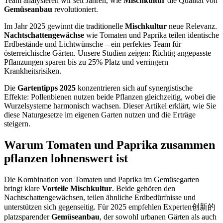
Team analysieren wir seit Jahren, wie
Mischkultur
die Qualität von
Gemüseanbau
revolutioniert.
Im Jahr 2025 gewinnt die traditionelle
Mischkultur
neue Relevanz.
Nachtschattengewächse
wie Tomaten und Paprika teilen identische
Erdbestände und Lichtwünsche – ein perfektes Team für
österreichische Gärten. Unsere Studien zeigen: Richtig angepasste
Pflanzungen sparen bis zu 25% Platz und verringern
Krankheitsrisiken.
Die
Gartentipps 2025
konzentrieren sich auf synergistische
Effekte: Pollenbienen nutzen beide Pflanzen gleichzeitig, wobei die
Wurzelsysteme harmonisch wachsen. Dieser Artikel erklärt, wie Sie
diese Naturgesetze im eigenen Garten nutzen und die Erträge
steigern.
Warum Tomaten und Paprika zusammen
pflanzen lohnenswert ist
Die Kombination von Tomaten und Paprika im Gemüsegarten
bringt klare
Vorteile Mischkultur
. Beide gehören den
Nachtschattengewächsen, teilen ähnliche Erdbedürfnisse und
unterstützen sich gegenseitig. Für 2025 empfehlen Experten创新的
platzsparender
Gemüseanbau
, der sowohl urbanen Gärten als auch