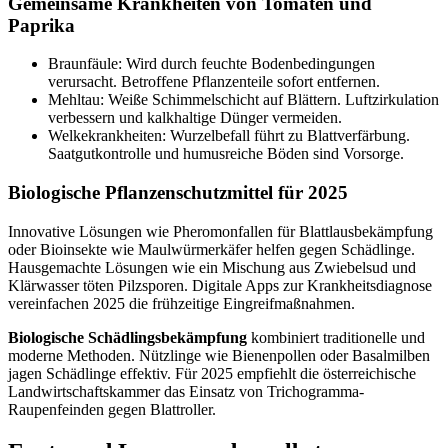
Gemeinsame Krankheiten von Tomaten und
Paprika
Braunfäule: Wird durch feuchte Bodenbedingungen
verursacht. Betroffene Pflanzenteile sofort entfernen.
Mehltau: Weiße Schimmelschicht auf Blättern. Luftzirkulation
verbessern und kalkhaltige Dünger vermeiden.
Welkekrankheiten: Wurzelbefall führt zu Blattverfärbung.
Saatgutkontrolle und humusreiche Böden sind Vorsorge.
Biologische Pflanzenschutzmittel für 2025
Innovative Lösungen wie Pheromonfallen für Blattlausbekämpfung
oder Bioinsekte wie Maulwürmerkäfer helfen gegen Schädlinge.
Hausgemachte Lösungen wie ein Mischung aus Zwiebelsud und
Klärwasser töten Pilzsporen. Digitale Apps zur Krankheitsdiagnose
vereinfachen 2025 die frühzeitige Eingreifmaßnahmen.
Biologische Schädlingsbekämpfung
kombiniert traditionelle und
moderne Methoden. Nützlinge wie Bienenpollen oder Basalmilben
jagen Schädlinge effektiv. Für 2025 empfiehlt die österreichische
Landwirtschaftskammer das Einsatz von Trichogramma-
Raupenfeinden gegen Blattroller.