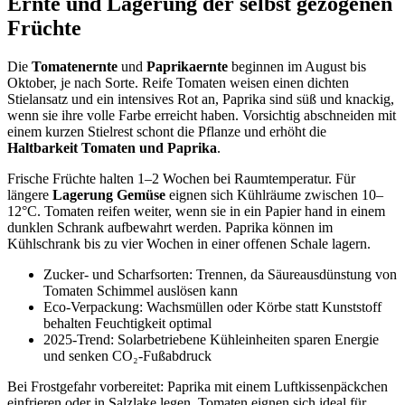
Ernte und Lagerung der selbst gezogenen
Früchte
Die
Tomatenernte
und
Paprikaernte
beginnen im August bis
Oktober, je nach Sorte. Reife Tomaten weisen einen dichten
Stielansatz und ein intensives Rot an, Paprika sind süß und knackig,
wenn sie ihre volle Farbe erreicht haben. Vorsichtig abschneiden mit
einem kurzen Stielrest schont die Pflanze und erhöht die
Haltbarkeit Tomaten und Paprika
.
Frische Früchte halten 1–2 Wochen bei Raumtemperatur. Für
längere
Lagerung Gemüse
eignen sich Kühlräume zwischen 10–
12°C. Tomaten reifen weiter, wenn sie in ein Papier hand in einem
dunklen Schrank aufbewahrt werden. Paprika können im
Kühlschrank bis zu vier Wochen in einer offenen Schale lagern.
Zucker- und Scharfsorten: Trennen, da Säureausdünstung von
Tomaten Schimmel auslösen kann
Eco-Verpackung: Wachsmüllen oder Körbe statt Kunststoff
behalten Feuchtigkeit optimal
2025-Trend: Solarbetriebene Kühleinheiten sparen Energie
und senken CO₂-Fußabdruck
Bei Frostgefahr vorbereitet: Paprika mit einem Luftkissenpäckchen
einfrieren oder in Salzlake legen. Tomaten eignen sich ideal für