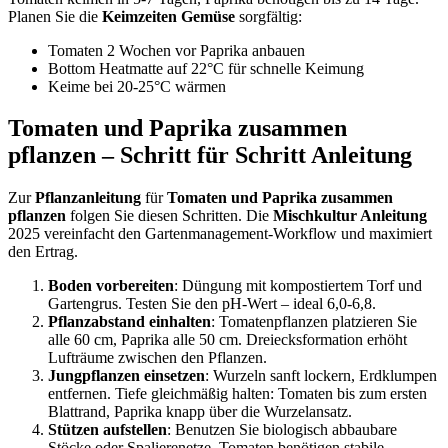
Planen Sie die
Keimzeiten Gemüse
sorgfältig:
Tomaten 2 Wochen vor Paprika anbauen
Bottom Heatmatte auf 22°C für schnelle Keimung
Keime bei 20-25°C wärmen
Tomaten und Paprika zusammen
pflanzen – Schritt für Schritt Anleitung
Zur
Pflanzanleitung
für
Tomaten und Paprika zusammen
pflanzen
folgen Sie diesen Schritten. Die
Mischkultur Anleitung
2025 vereinfacht den Gartenmanagement-Workflow und maximiert
den Ertrag.
Boden vorbereiten
: Düngung mit kompostiertem Torf und
Gartengrus. Testen Sie den pH-Wert – ideal 6,0-6,8.
Pflanzabstand einhalten
: Tomatenpflanzen platzieren Sie
alle 60 cm, Paprika alle 50 cm. Dreiecksformation erhöht
Lufträume zwischen den Pflanzen.
Jungpflanzen einsetzen
: Wurzeln sanft lockern, Erdklumpen
entfernen. Tiefe gleichmäßig halten: Tomaten bis zum ersten
Blattrand, Paprika knapp über die Wurzelansatz.
Stützen aufstellen
: Benutzen Sie biologisch abbaubare
Stöcke oder Spalierenetze. Tomaten benötigen stabile