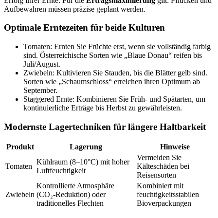
Erfolg Ihrer Ernte. Für die
Ertragsmaximierung
gilt: Pflücken und
Aufbewahren müssen präzise geplant werden.
Optimale Erntezeiten für beide Kulturen
Tomaten: Ernten Sie Früchte erst, wenn sie vollständig farbig
sind. Österreichische Sorten wie „Blaue Donau“ reifen bis
Juli/August.
Zwiebeln: Kultivieren Sie Stauden, bis die Blätter gelb sind.
Sorten wie „Schaumschloss“ erreichen ihren Optimum ab
September.
Staggered Ernte: Kombinieren Sie Früh- und Spätarten, um
kontinuierliche Erträge bis Herbst zu gewährleisten.
Modernste Lagertechniken für längere Haltbarkeit
Produkt
Lagerung
Hinweise
Vermeiden Sie
Kühlraum (8–10°C) mit hoher
Tomaten
Kälteschäden bei
Luftfeuchtigkeit
Reisensorten
Kontrollierte Atmosphäre
Kombiniert mit
Zwiebeln
(CO₂-Reduktion) oder
feuchtigkeitsstabilen
traditionelles Flechten
Bioverpackungen