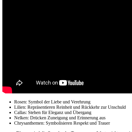
Rosen: Symbol der Liebe und Verehrung
Lilien: Repräsentieren Reinheit und Rückkehr zur Unschuld
Callas: Stehen für Eleganz und Übergang
Nelken: Drücken Zuneigung und Erinnerung aus
Chrysanthemen: Symbolisieren Respekt und Trauer