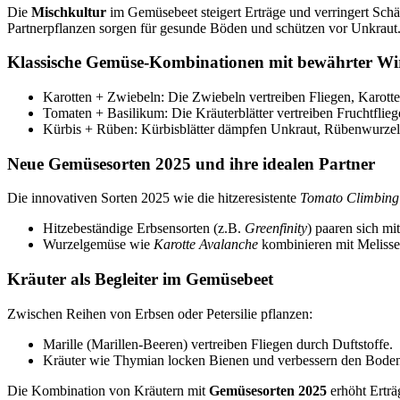
Die
Mischkultur
im Gemüsebeet steigert Erträge und verringert Schä
Partnerpflanzen sorgen für gesunde Böden und schützen vor Unkraut
Klassische Gemüse-Kombinationen mit bewährter W
Karotten + Zwiebeln: Die Zwiebeln vertreiben Fliegen, Karott
Tomaten + Basilikum: Die Kräuterblätter vertreiben Fruchtfli
Kürbis + Rüben: Kürbisblätter dämpfen Unkraut, Rübenwurzeln
Neue Gemüsesorten 2025 und ihre idealen Partner
Die innovativen Sorten 2025 wie die hitzeresistente
Tomato Climbing
Hitzebeständige Erbsensorten (z.B.
Greenfinity
) paaren sich m
Wurzelgemüse wie
Karotte Avalanche
kombinieren mit Melisse,
Kräuter als Begleiter im Gemüsebeet
Zwischen Reihen von Erbsen oder Petersilie pflanzen:
Marille (Marillen-Beeren) vertreiben Fliegen durch Duftstoffe.
Kräuter wie Thymian locken Bienen und verbessern den Boden
Die Kombination von Kräutern mit
Gemüsesorten 2025
erhöht Erträ