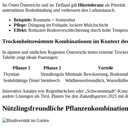
Im Osten Österreichs und im Tiefland gilt
Hitzetoleranz
als Prioritä
unterstützen Bodenbindung und verbessern den Luftaustausch.
Beispiele:
Rosmarin + Sonnenhut
Pflege:
Düngung im Frühjahr, lockere Mulchschicht
Effekt:
Reduziert Bodenverschlechterung durch hohe Tempera
Trockenheitsresistente Kombinationen im Kontext de
In alpinen und südlichen Regionen Österreichs treten extreme Trocke
Tabelle zeigt ideale Paarungen:
Pflanze 1
Pflanze 2
Vorteile
Thymian
Straußengräs
Minimale Bewässerung, Bodenstab
Seideblättrige Distel
Steinbrech
Wildbienenfreundlich, Wurzelhilfe
Innovative Ansätze wie Regenbäckchen oder „Schwammstadt“-Konze
andere Lösungen als Tirol. Planen Sie den
Zukunftsgarten 2025
mit di
Nützlingsfreundliche Pflanzenkombination