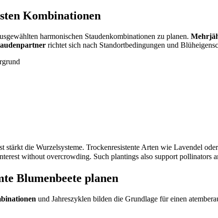
esten Kombinationen
 ausgewählten harmonischen Staudenkombinationen zu planen.
Mehrjäh
taudenpartner
richtet sich nach Standortbedingungen und Blüheigensc
rgrund
tärkt die Wurzelsysteme. Trockenresistente Arten wie Lavendel oder Y
est without overcrowding. Such plantings also support pollinators and
mte Blumenbeete planen
binationen
und Jahreszyklen bilden die Grundlage für einen atemberau