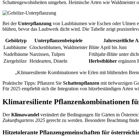
Schattengewohnheiten umgehen. Heimische Arten wie Waldmeister ode
Bei der
Unterpflanzung
von Laubbäumen wie Eschen oder Ulmen eig
blühen, bevor das Laubwerk dicht wird. Die Tabelle zeigt praxisrele
Gehölztyp
Unterpflanzenbeispiele
Jahreszeitliche 
Laubbäume
Glockenblumen, Waldmeister
Blüte April bis Juni
Nadelbäume
Narzissen, Tulpen
Frühjahr-Blüte unter di
Ziergehölze
Heidearten, Disteln
Herbstblüher
ergänzen F
„Klimaresiliente Kombinationen wie Erlen mit blühenden Brennn
Praktische Tipps: Pflanzen Sie
Schattenpflanzen
mit tiefwurzigen G
Für 2025 empfiehlt sich die Integration von hitzebeständigen Arten 
Klimaresiliente Pflanzenkombinationen fü
Der
Klimawandel
verändert die Bedingungen für Gärten in Österrei
Zukunftsgartens 2025
gerecht zu werden. Besondere Beachtung finden
Hitzetolerante Pflanzengemeinschaften für österreichi