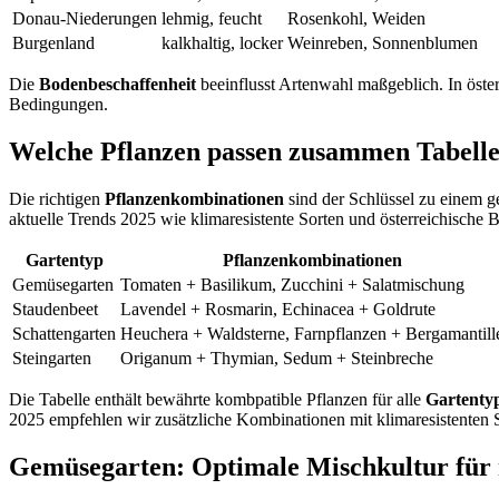
Donau-Niederungen
lehmig, feucht
Rosenkohl, Weiden
Burgenland
kalkhaltig, locker
Weinreben, Sonnenblumen
Die
Bodenbeschaffenheit
beeinflusst Artenwahl maßgeblich. In öste
Bedingungen.
Welche Pflanzen passen zusammen Tabelle 
Die richtigen
Pflanzenkombinationen
sind der Schlüssel zu einem g
aktuelle Trends 2025 wie klimaresistente Sorten und österreichische 
Gartentyp
Pflanzenkombinationen
Gemüsegarten
Tomaten + Basilikum, Zucchini + Salatmischung
Staudenbeet
Lavendel + Rosmarin, Echinacea + Goldrute
Schattengarten
Heuchera + Waldsterne, Farnpflanzen + Bergamantill
Steingarten
Origanum + Thymian, Sedum + Steinbreche
Die Tabelle enthält bewährte kombpatible Pflanzen für alle
Gartenty
2025 empfehlen wir zusätzliche Kombinationen mit klimaresistenten S
Gemüsegarten: Optimale Mischkultur für 