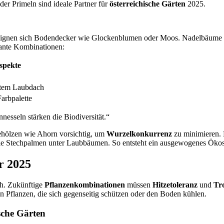
r Primeln sind ideale Partner für
österreichische Gärten
2025.
nen sich Bodendecker wie Glockenblumen oder Moos. Nadelbäume wie 
vante Kombinationen:
Aspekte
chtem Laubdach
arbpalette
esseln stärken die Biodiversität.“
ehölzen wie Ahorn vorsichtig, um
Wurzelkonkurrenz
zu minimieren. 
wie Stechpalmen unter Laubbäumen. So entsteht ein ausgewogenes Ökosy
r 2025
ch. Zukünftige
Pflanzenkombinationen
müssen
Hitzetoleranz
und
Tro
 Pflanzen, die sich gegenseitig schützen oder den Boden kühlen.
sche Gärten