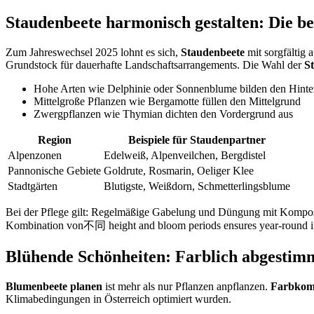
Staudenbeete harmonisch gestalten: Die b
Zum Jahreswechsel 2025 lohnt es sich,
Staudenbeete
mit sorgfältig
Grundstock für dauerhafte Landschaftsarrangements. Die Wahl der
S
Hohe Arten wie Delphinie oder Sonnenblume bilden den Hinte
Mittelgroße Pflanzen wie Bergamotte füllen den Mittelgrund
Zwergpflanzen wie Thymian dichten den Vordergrund aus
Region
Beispiele für Staudenpartner
Alpenzonen
Edelweiß, Alpenveilchen, Bergdistel
Pannonische Gebiete
Goldrute, Rosmarin, Oeliger Klee
Stadtgärten
Blutigste, Weißdorn, Schmetterlingsblume
Bei der Pflege gilt: Regelmäßige Gabelung und Düngung mit Kompost s
Kombination von不同 height and bloom periods ensures year-round inter
Blühende Schönheiten: Farblich abgestim
Blumenbeete planen
ist mehr als nur Pflanzen anpflanzen.
Farbkom
Klimabedingungen in Österreich optimiert wurden.