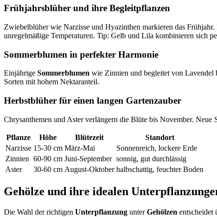
Frühjahrsblüher und ihre Begleitpflanzen
Zwiebelblüher wie Narzisse und Hyazinthen markieren das Frühjahr. Pa
unregelmäßige Temperaturen. Tip: Gelb und Lila kombinieren sich pe
Sommerblumen in perfekter Harmonie
Einjährige
Sommerblumen
wie Zinnien und begleitet von Lavendel
Sorten mit hohem Nektaranteil.
Herbstblüher für einen langen Gartenzauber
Chrysanthemen und Aster verlängern die Blüte bis November. Neue S
Pflanze
Höhe
Blütezeit
Standort
Narzisse
15-30 cm
März-Mai
Sonnenreich, lockere Erde
Zinnien
60-90 cm
Juni-September
sonnig, gut durchlässig
Aster
30-60 cm
August-Oktober
halbschattig, feuchter Boden
Gehölze und ihre idealen Unterpflanzunge
Die Wahl der richtigen
Unterpflanzung
unter
Gehölzen
entscheidet 