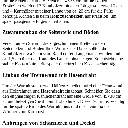
für die Seitenteile und 8 Bretter à 14×25 cm für die Böden.
Zusätzlich werden 12 Kanthölzer mit einer Länge von etwa 10 cm
und 4 Kanthölzer mit einer Länge von ca. 20 cm für die Füße
benötigt. Achten Sie beim
Holz zuschneiden
auf Präzision, um
später passgenaue Fugen zu erhalten.
Zusammenbau der Seitenteile und Böden
Verschrauben Sie nun die zugeschnittenen Bretter zu den
Seitenteilen und Böden Ihrer Wurmkiste. Dabei sollten die
Kanthölzer etwa 2 cm vom Rand entfernt angebracht werden und
ca. 1,5 cm über den Rand des Brettes hinausragen. So entsteht eine
stabile Konstruktion, die später die einzelnen Kisten sicher trägt.
Einbau der Trennwand mit Hasendraht
Um die Wurmkiste in zwei Hälften zu teilen, wird eine Trennwand
aus Holzrahmen und
Hasendraht
eingebaut. Schneiden Sie dazu
den engmaschigen Kaninchendraht auf eine Größe von 45×30 cm
zu und befestigen Sie ihn am Holzrahmen. Dieser Schritt ist wichtig
für die spätere Ernte des Wurmhumus und die Trennung der
Würmer vom Kompost.
Anbringen von Scharnieren und Deckel