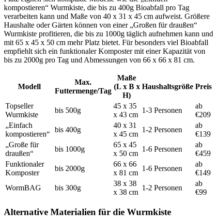
kompostieren“ Wurmkiste, die bis zu 400g Bioabfall pro Tag
verarbeiten kann und Maße von 40 x 31 x 45 cm aufweist. Größere
Haushalte oder Gärten können von einer „Großen für draußen“
Wurmkiste profitieren, die bis zu 1000g täglich aufnehmen kann und
mit 65 x 45 x 50 cm mehr Platz bietet. Für besonders viel Bioabfall
empfiehlt sich ein funktionaler Komposter mit einer Kapazität von
bis zu 2000g pro Tag und Abmessungen von 66 x 66 x 81 cm.
Maße
Max.
Modell
(L x B x
Haushaltsgröße
Preis
Futtermenge/Tag
H)
Topseller
45 x 35
ab
bis 500g
1-3 Personen
Wurmkiste
x 43 cm
€209
„Einfach
40 x 31
ab
bis 400g
1-2 Personen
kompostieren“
x 45 cm
€139
„Große für
65 x 45
ab
bis 1000g
1-6 Personen
draußen“
x 50 cm
€459
Funktionaler
66 x 66
ab
bis 2000g
1-6 Personen
Komposter
x 81 cm
€149
38 x 38
ab
WormBAG
bis 300g
1-2 Personen
x 38 cm
€99
Alternative Materialien für die Wurmkiste