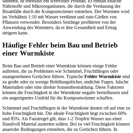
sammelt, ist ebenfalls ein wertvolles Produkt. Er enthält lösliche
Nährstoffe und Mikroorganismen, die durch die Verdauung der
Bioabfälle durch die Kompostwürmer entstehen. Der Wurmtee wird
im Verhältnis 1:10 mit Wasser verdünnt und zum Gießen von
Pflanzen verwendet. Besonders Setzlinge profitieren von der
Anwendung des Wurmtees, da er ihre Gesundheit und Ertrag
steigern kann.
Häufige Fehler beim Bau und Betrieb
einer Wurmkiste
Beim Bau und Betrieb einer Wurmkiste können einige Fehler
auftreten, die zu Problemen wie Schimmel, Fruchtfliegen oder
unangenehmen Gerüchen führen. Typische
Fehler Wurmkiste
sind
zu große oder zu wenige Belüftungslöcher, undichte Fugen, falsche
Materialien oder eine direkte Sonnenbestrahlung. Diese Faktoren
können die Feuchtigkeit in der Wurmkiste negativ beeinflussen und
ein ungeeignetes Umfeld für die Kompostwürmer schaffen.
Schimmel und Fruchtfliegen in der Wurmkiste deuten oft auf eine zu
hohe Feuchtigkeit hin. Die ideale Feuchtigkeit liegt zwischen 60%
und 85%. Als Faustregel gilt, dass 1-2 Tropfen Wasser aus einer
Handvoll Material austreten sollten. Bei zu viel Feuchtigkeit können
anaerobe Bedingungen entstehen, die zu Gerüchen führen. In