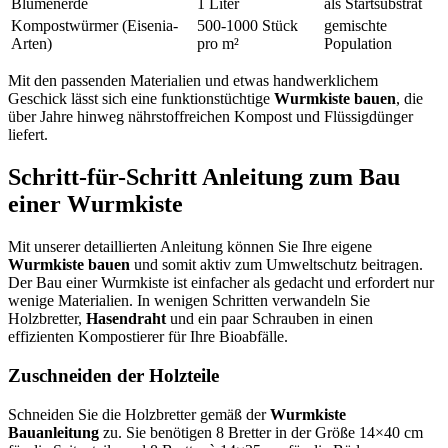
Blumenerde
1 Liter
als Startsubstrat
Kompostwürmer (Eisenia-
500-1000 Stück
gemischte
Arten)
pro m²
Population
Mit den passenden Materialien und etwas handwerklichem
Geschick lässt sich eine funktionstüchtige
Wurmkiste bauen
, die
über Jahre hinweg nährstoffreichen Kompost und Flüssigdünger
liefert.
Schritt-für-Schritt Anleitung zum Bau
einer Wurmkiste
Mit unserer detaillierten Anleitung können Sie Ihre eigene
Wurmkiste bauen
und somit aktiv zum Umweltschutz beitragen.
Der Bau einer Wurmkiste ist einfacher als gedacht und erfordert nur
wenige Materialien. In wenigen Schritten verwandeln Sie
Holzbretter,
Hasendraht
und ein paar Schrauben in einen
effizienten Kompostierer für Ihre Bioabfälle.
Zuschneiden der Holzteile
Schneiden Sie die Holzbretter gemäß der
Wurmkiste
Bauanleitung
zu. Sie benötigen 8 Bretter in der Größe 14×40 cm