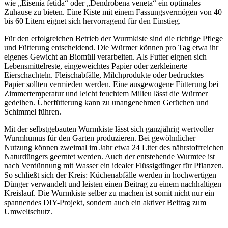
wie „Eisenia fetida“ oder „Dendrobena veneta“ ein optimales
Zuhause zu bieten. Eine Kiste mit einem Fassungsvermögen von 40
bis 60 Litern eignet sich hervorragend für den Einstieg.
Für den erfolgreichen Betrieb der Wurmkiste sind die richtige Pflege
und Fütterung entscheidend. Die Würmer können pro Tag etwa ihr
eigenes Gewicht an Biomüll verarbeiten. Als Futter eignen sich
Lebensmittelreste, eingeweichtes Papier oder zerkleinerte
Eierschachteln. Fleischabfälle, Milchprodukte oder bedrucktes
Papier sollten vermieden werden. Eine ausgewogene Fütterung bei
Zimmertemperatur und leicht feuchtem Milieu lässt die Würmer
gedeihen. Überfütterung kann zu unangenehmen Gerüchen und
Schimmel führen.
Mit der selbstgebauten Wurmkiste lässt sich ganzjährig wertvoller
Wurmhumus für den Garten produzieren. Bei gewöhnlicher
Nutzung können zweimal im Jahr etwa 24 Liter des nährstoffreichen
Naturdüngers geerntet werden. Auch der entstehende Wurmtee ist
nach Verdünnung mit Wasser ein idealer Flüssigdünger für Pflanzen.
So schließt sich der Kreis: Küchenabfälle werden in hochwertigen
Dünger verwandelt und leisten einen Beitrag zu einem nachhaltigen
Kreislauf. Die Wurmkiste selber zu machen ist somit nicht nur ein
spannendes DIY-Projekt, sondern auch ein aktiver Beitrag zum
Umweltschutz.