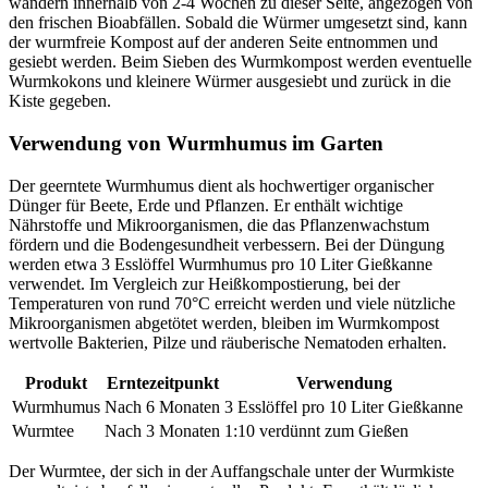
wandern innerhalb von 2-4 Wochen zu dieser Seite, angezogen von
den frischen Bioabfällen. Sobald die Würmer umgesetzt sind, kann
der wurmfreie Kompost auf der anderen Seite entnommen und
gesiebt werden. Beim Sieben des Wurmkompost werden eventuelle
Wurmkokons und kleinere Würmer ausgesiebt und zurück in die
Kiste gegeben.
Verwendung von Wurmhumus im Garten
Der geerntete Wurmhumus dient als hochwertiger organischer
Dünger für Beete, Erde und Pflanzen. Er enthält wichtige
Nährstoffe und Mikroorganismen, die das Pflanzenwachstum
fördern und die Bodengesundheit verbessern. Bei der Düngung
werden etwa 3 Esslöffel Wurmhumus pro 10 Liter Gießkanne
verwendet. Im Vergleich zur Heißkompostierung, bei der
Temperaturen von rund 70°C erreicht werden und viele nützliche
Mikroorganismen abgetötet werden, bleiben im Wurmkompost
wertvolle Bakterien, Pilze und räuberische Nematoden erhalten.
Produkt
Erntezeitpunkt
Verwendung
Wurmhumus
Nach 6 Monaten
3 Esslöffel pro 10 Liter Gießkanne
Wurmtee
Nach 3 Monaten
1:10 verdünnt zum Gießen
Der Wurmtee, der sich in der Auffangschale unter der Wurmkiste