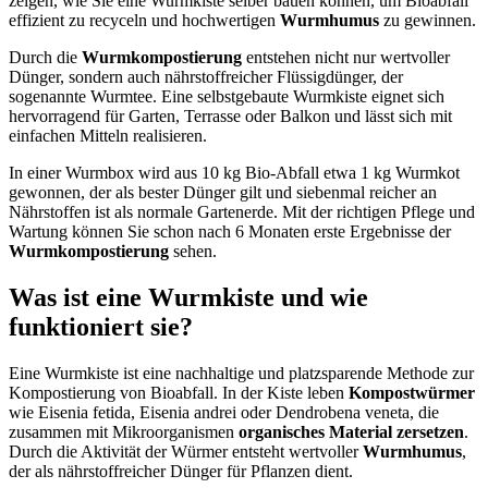
zeigen, wie Sie eine Wurmkiste selber bauen können, um Bioabfall
effizient zu recyceln und hochwertigen
Wurmhumus
zu gewinnen.
Durch die
Wurmkompostierung
entstehen nicht nur wertvoller
Dünger, sondern auch nährstoffreicher Flüssigdünger, der
sogenannte Wurmtee. Eine selbstgebaute Wurmkiste eignet sich
hervorragend für Garten, Terrasse oder Balkon und lässt sich mit
einfachen Mitteln realisieren.
In einer Wurmbox wird aus 10 kg Bio-Abfall etwa 1 kg Wurmkot
gewonnen, der als bester Dünger gilt und siebenmal reicher an
Nährstoffen ist als normale Gartenerde. Mit der richtigen Pflege und
Wartung können Sie schon nach 6 Monaten erste Ergebnisse der
Wurmkompostierung
sehen.
Was ist eine Wurmkiste und wie
funktioniert sie?
Eine Wurmkiste ist eine nachhaltige und platzsparende Methode zur
Kompostierung von Bioabfall. In der Kiste leben
Kompostwürmer
wie Eisenia fetida, Eisenia andrei oder Dendrobena veneta, die
zusammen mit Mikroorganismen
organisches Material zersetzen
.
Durch die Aktivität der Würmer entsteht wertvoller
Wurmhumus
,
der als nährstoffreicher Dünger für Pflanzen dient.