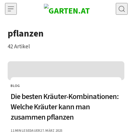
Skip to content
pflanzen
42
Artikel
BLOG
CATEGORY
Die besten Kräuter-Kombinationen:
Welche Kräuter kann man
zusammen pflanzen
PUBLISHED
11 MIN LESEDAUER
27. MÄRZ 2025