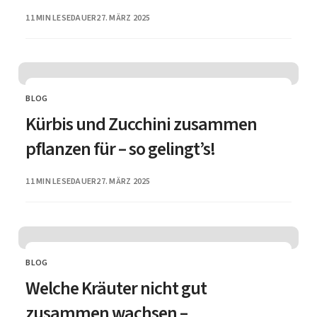
PUBLISHED
11 MIN LESEDAUER
27. MÄRZ 2025
BLOG
CATEGORY
Kürbis und Zucchini zusammen
pflanzen für – so gelingt’s!
PUBLISHED
11 MIN LESEDAUER
27. MÄRZ 2025
BLOG
CATEGORY
Welche Kräuter nicht gut
zusammen wachsen –