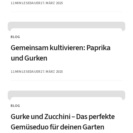
PUBLISHED
11 MIN LESEDAUER
27. MÄRZ 2025
BLOG
CATEGORY
Gemeinsam kultivieren: Paprika
und Gurken
PUBLISHED
11 MIN LESEDAUER
27. MÄRZ 2025
BLOG
CATEGORY
Gurke und Zucchini – Das perfekte
Gemüseduo für deinen Garten