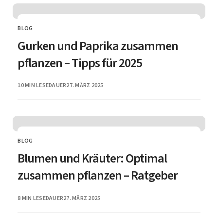
BLOG
CATEGORY
Gurken und Paprika zusammen
pflanzen – Tipps für 2025
PUBLISHED
10 MIN LESEDAUER
27. MÄRZ 2025
BLOG
CATEGORY
Blumen und Kräuter: Optimal
zusammen pflanzen – Ratgeber
PUBLISHED
8 MIN LESEDAUER
27. MÄRZ 2025