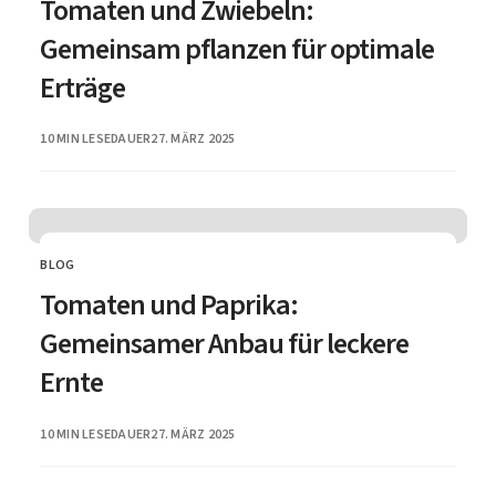
Tomaten und Zwiebeln:
Gemeinsam pflanzen für optimale
Erträge
PUBLISHED
10 MIN LESEDAUER
27. MÄRZ 2025
BLOG
CATEGORY
Tomaten und Paprika:
Gemeinsamer Anbau für leckere
Ernte
PUBLISHED
10 MIN LESEDAUER
27. MÄRZ 2025