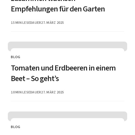
Empfehlungen für den Garten
PUBLISHED
15 MIN LESEDAUER
27. MÄRZ 2025
BLOG
CATEGORY
Tomaten und Erdbeeren in einem
Beet – So geht’s
PUBLISHED
10 MIN LESEDAUER
27. MÄRZ 2025
BLOG
CATEGORY