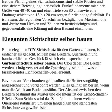
Bei der Planung eines Sichtschutzzauns sind stabile Pfosten und
eine sichere Befestigung unerlässlich. Punktfundamente mit einer
Größe von 40×40 cm und einer Tiefe von 80 cm sowie eine
Drainageschicht von 15 bis 20 cm sorgen für die nötige Stabilität. Es
ist ratsam, die regionalen Vorschriften bezüglich der Maximalhöhe
und -breite von Hecken und Zäunen zu berücksichtigen und
gegebenenfalls eine Klärung mit dem Bauamt einzuholen.
Eleganten Sichtschutz selber bauen
Einen eleganten
DIY Sichtschutz
für den Garten zu bauen, ist
einfacher als gedacht. Mit ein paar Brettern, Querriegeln und
handwerklichem Geschick lässt sich ein ansprechender
Gartensichtschutz selber bauen
. Der Clou dabei: Die Bretter
werden schräg versetzt auf die Querriegel geschraubt, was ein
faszinierendes Licht-Schatten-Spiel erzeugt.
Bevor es ans Verschrauben geht, sollten die Bretter sorgfältig
angezeichnet und vorgebohrt werden. Dies gelingt am besten, wenn
man die Arbeit am Boden ausführt. Der Abstand zwischen den
Brettern bestimmt das Muster und die Intensität des Licht-Schatten-
Effekts. Zum Schluss wird das Zaunfeld mit einem weiteren
Querriegel stabilisiert, um einen langlebigen und standfesten
Sichtschutz zu gewährleisten.