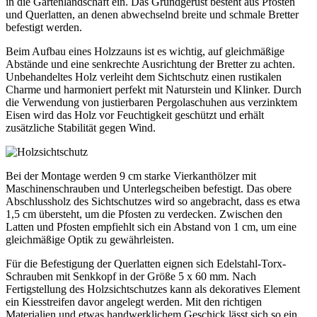
in die Gartenlandschaft ein. Das Grundgerüst besteht aus Pfosten
und Querlatten, an denen abwechselnd breite und schmale Bretter
befestigt werden.
Beim Aufbau eines Holzzauns ist es wichtig, auf gleichmäßige
Abstände und eine senkrechte Ausrichtung der Bretter zu achten.
Unbehandeltes Holz verleiht dem Sichtschutz einen rustikalen
Charme und harmoniert perfekt mit Naturstein und Klinker. Durch
die Verwendung von justierbaren Pergolaschuhen aus verzinktem
Eisen wird das Holz vor Feuchtigkeit geschützt und erhält
zusätzliche Stabilität gegen Wind.
Bei der Montage werden 9 cm starke Vierkanthölzer mit
Maschinenschrauben und Unterlegscheiben befestigt. Das obere
Abschlussholz des Sichtschutzes wird so angebracht, dass es etwa
1,5 cm übersteht, um die Pfosten zu verdecken. Zwischen den
Latten und Pfosten empfiehlt sich ein Abstand von 1 cm, um eine
gleichmäßige Optik zu gewährleisten.
Für die Befestigung der Querlatten eignen sich Edelstahl-Torx-
Schrauben mit Senkkopf in der Größe 5 x 60 mm. Nach
Fertigstellung des Holzsichtschutzes kann als dekoratives Element
ein Kiesstreifen davor angelegt werden. Mit den richtigen
Materialien und etwas handwerklichem Geschick lässt sich so ein