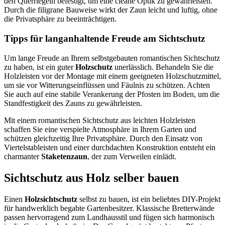
den Querriegeln befestigt, um eine cleane Optik zu gewährleisten.
Durch die filigrane Bauweise wirkt der Zaun leicht und luftig, ohne
die Privatsphäre zu beeinträchtigen.
Tipps für langanhaltende Freude am Sichtschutz
Um lange Freude an Ihrem selbstgebauten romantischen Sichtschutz
zu haben, ist ein guter
Holzschutz
unerlässlich. Behandeln Sie die
Holzleisten vor der Montage mit einem geeigneten Holzschutzmittel,
um sie vor Witterungseinflüssen und Fäulnis zu schützen. Achten
Sie auch auf eine stabile Verankerung der Pfosten im Boden, um die
Standfestigkeit des Zauns zu gewährleisten.
Mit einem romantischen Sichtschutz aus leichten Holzleisten
schaffen Sie eine verspielte Atmosphäre in Ihrem Garten und
schützen gleichzeitig Ihre Privatsphäre. Durch den Einsatz von
Viertelstableisten und einer durchdachten Konstruktion entsteht ein
charmanter
Staketenzaun
, der zum Verweilen einlädt.
Sichtschutz aus Holz selber bauen
Einen
Holzsichtschutz
selbst zu bauen, ist ein beliebtes DIY-Projekt
für handwerklich begabte Gartenbesitzer. Klassische Bretterwände
passen hervorragend zum Landhausstil und fügen sich harmonisch