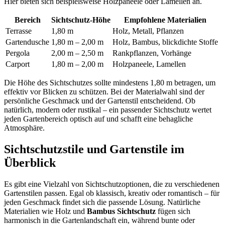
Hier bieten sich beispielsweise Holzpaneele oder Lamellen an.
Bereich
Sichtschutz-Höhe
Empfohlene Materialien
Terrasse
1,80 m
Holz, Metall, Pflanzen
Gartendusche
1,80 m – 2,00 m
Holz, Bambus, blickdichte Stoffe
Pergola
2,00 m – 2,50 m
Rankpflanzen, Vorhänge
Carport
1,80 m – 2,00 m
Holzpaneele, Lamellen
Die Höhe des Sichtschutzes sollte mindestens 1,80 m betragen, um
effektiv vor Blicken zu schützen. Bei der Materialwahl sind der
persönliche Geschmack und der Gartenstil entscheidend. Ob
natürlich, modern oder rustikal – ein passender Sichtschutz wertet
jeden Gartenbereich optisch auf und schafft eine behagliche
Atmosphäre.
Sichtschutzstile und Gartenstile im
Überblick
Es gibt eine Vielzahl von Sichtschutzoptionen, die zu verschiedenen
Gartenstilen passen. Egal ob klassisch, kreativ oder romantisch – für
jeden Geschmack findet sich die passende Lösung. Natürliche
Materialien wie Holz und
Bambus Sichtschutz
fügen sich
harmonisch in die Gartenlandschaft ein, während bunte oder