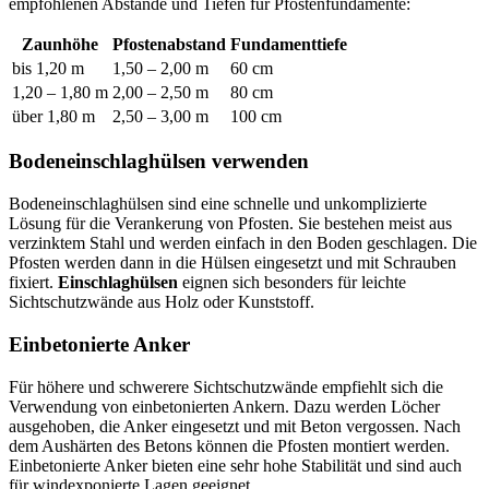
empfohlenen Abstände und Tiefen für Pfostenfundamente:
Zaunhöhe
Pfostenabstand
Fundamenttiefe
bis 1,20 m
1,50 – 2,00 m
60 cm
1,20 – 1,80 m
2,00 – 2,50 m
80 cm
über 1,80 m
2,50 – 3,00 m
100 cm
Bodeneinschlaghülsen verwenden
Bodeneinschlaghülsen sind eine schnelle und unkomplizierte
Lösung für die Verankerung von Pfosten. Sie bestehen meist aus
verzinktem Stahl und werden einfach in den Boden geschlagen. Die
Pfosten werden dann in die Hülsen eingesetzt und mit Schrauben
fixiert.
Einschlaghülsen
eignen sich besonders für leichte
Sichtschutzwände aus Holz oder Kunststoff.
Einbetonierte Anker
Für höhere und schwerere Sichtschutzwände empfiehlt sich die
Verwendung von einbetonierten Ankern. Dazu werden Löcher
ausgehoben, die Anker eingesetzt und mit Beton vergossen. Nach
dem Aushärten des Betons können die Pfosten montiert werden.
Einbetonierte Anker bieten eine sehr hohe Stabilität und sind auch
für windexponierte Lagen geeignet.