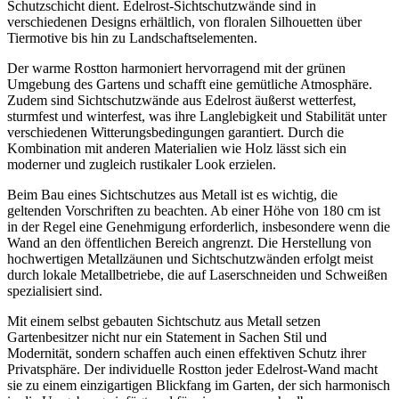
Schutzschicht dient. Edelrost-Sichtschutzwände sind in
verschiedenen Designs erhältlich, von floralen Silhouetten über
Tiermotive bis hin zu Landschaftselementen.
Der warme Rostton harmoniert hervorragend mit der grünen
Umgebung des Gartens und schafft eine gemütliche Atmosphäre.
Zudem sind Sichtschutzwände aus Edelrost äußerst wetterfest,
sturmfest und winterfest, was ihre Langlebigkeit und Stabilität unter
verschiedenen Witterungsbedingungen garantiert. Durch die
Kombination mit anderen Materialien wie Holz lässt sich ein
moderner und zugleich rustikaler Look erzielen.
Beim Bau eines Sichtschutzes aus Metall ist es wichtig, die
geltenden Vorschriften zu beachten. Ab einer Höhe von 180 cm ist
in der Regel eine Genehmigung erforderlich, insbesondere wenn die
Wand an den öffentlichen Bereich angrenzt. Die Herstellung von
hochwertigen Metallzäunen und Sichtschutzwänden erfolgt meist
durch lokale Metallbetriebe, die auf Laserschneiden und Schweißen
spezialisiert sind.
Mit einem selbst gebauten Sichtschutz aus Metall setzen
Gartenbesitzer nicht nur ein Statement in Sachen Stil und
Modernität, sondern schaffen auch einen effektiven Schutz ihrer
Privatsphäre. Der individuelle Rostton jeder Edelrost-Wand macht
sie zu einem einzigartigen Blickfang im Garten, der sich harmonisch