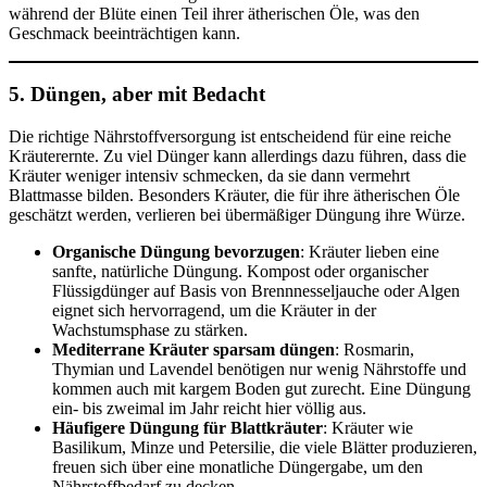
während der Blüte einen Teil ihrer ätherischen Öle, was den
Geschmack beeinträchtigen kann.
5. Düngen, aber mit Bedacht
Die richtige Nährstoffversorgung ist entscheidend für eine reiche
Kräuterernte. Zu viel Dünger kann allerdings dazu führen, dass die
Kräuter weniger intensiv schmecken, da sie dann vermehrt
Blattmasse bilden. Besonders Kräuter, die für ihre ätherischen Öle
geschätzt werden, verlieren bei übermäßiger Düngung ihre Würze.
Organische Düngung bevorzugen
: Kräuter lieben eine
sanfte, natürliche Düngung. Kompost oder organischer
Flüssigdünger auf Basis von Brennnesseljauche oder Algen
eignet sich hervorragend, um die Kräuter in der
Wachstumsphase zu stärken.
Mediterrane Kräuter sparsam düngen
: Rosmarin,
Thymian und Lavendel benötigen nur wenig Nährstoffe und
kommen auch mit kargem Boden gut zurecht. Eine Düngung
ein- bis zweimal im Jahr reicht hier völlig aus.
Häufigere Düngung für Blattkräuter
: Kräuter wie
Basilikum, Minze und Petersilie, die viele Blätter produzieren,
freuen sich über eine monatliche Düngergabe, um den
Nährstoffbedarf zu decken.