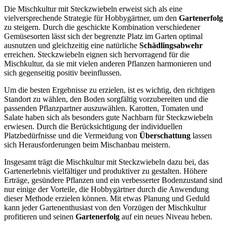
Die Mischkultur mit Steckzwiebeln erweist sich als eine
vielversprechende Strategie für Hobbygärtner, um den
Gartenerfolg
zu steigern. Durch die geschickte Kombination verschiedener
Gemüsesorten lässt sich der begrenzte Platz im Garten optimal
ausnutzen und gleichzeitig eine natürliche
Schädlingsabwehr
erreichen. Steckzwiebeln eignen sich hervorragend für die
Mischkultur, da sie mit vielen anderen Pflanzen harmonieren und
sich gegenseitig positiv beeinflussen.
Um die besten Ergebnisse zu erzielen, ist es wichtig, den richtigen
Standort zu wählen, den Boden sorgfältig vorzubereiten und die
passenden Pflanzpartner auszuwählen. Karotten, Tomaten und
Salate haben sich als besonders gute Nachbarn für Steckzwiebeln
erwiesen. Durch die Berücksichtigung der individuellen
Platzbedürfnisse und die Vermeidung von
Überschattung
lassen
sich Herausforderungen beim Mischanbau meistern.
Insgesamt trägt die Mischkultur mit Steckzwiebeln dazu bei, das
Gartenerlebnis vielfältiger und produktiver zu gestalten. Höhere
Erträge, gesündere Pflanzen und ein verbesserter Bodenzustand sind
nur einige der Vorteile, die Hobbygärtner durch die Anwendung
dieser Methode erzielen können. Mit etwas Planung und Geduld
kann jeder Gartenenthusiast von den Vorzügen der Mischkultur
profitieren und seinen
Gartenerfolg
auf ein neues Niveau heben.