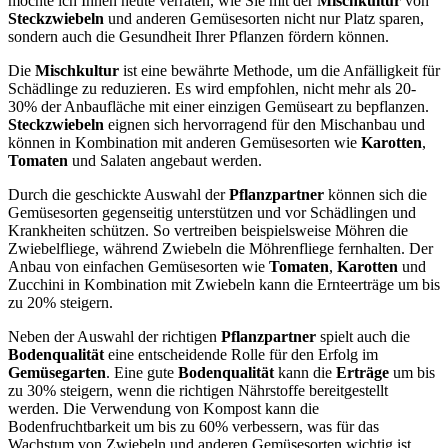
möchte ich Ihnen heute verraten, wie Sie mit der
Mischkultur
von
Steckzwiebeln
und anderen Gemüsesorten nicht nur Platz sparen,
sondern auch die Gesundheit Ihrer Pflanzen fördern können.
Die
Mischkultur
ist eine bewährte Methode, um die Anfälligkeit für
Schädlinge zu reduzieren. Es wird empfohlen, nicht mehr als 20-
30% der Anbaufläche mit einer einzigen Gemüseart zu bepflanzen.
Steckzwiebeln
eignen sich hervorragend für den Mischanbau und
können in Kombination mit anderen Gemüsesorten wie
Karotten
,
Tomaten
und Salaten angebaut werden.
Durch die geschickte Auswahl der
Pflanzpartner
können sich die
Gemüsesorten gegenseitig unterstützen und vor Schädlingen und
Krankheiten schützen. So vertreiben beispielsweise Möhren die
Zwiebelfliege, während Zwiebeln die Möhrenfliege fernhalten. Der
Anbau von einfachen Gemüsesorten wie
Tomaten
,
Karotten
und
Zucchini in Kombination mit Zwiebeln kann die Ernteerträge um bis
zu 20% steigern.
Neben der Auswahl der richtigen
Pflanzpartner
spielt auch die
Bodenqualität
eine entscheidende Rolle für den Erfolg im
Gemüsegarten
. Eine gute
Bodenqualität
kann die
Erträge
um bis
zu 30% steigern, wenn die richtigen Nährstoffe bereitgestellt
werden. Die Verwendung von Kompost kann die
Bodenfruchtbarkeit um bis zu 60% verbessern, was für das
Wachstum von Zwiebeln und anderen Gemüsesorten wichtig ist.