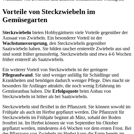
Vorteile von Steckzwiebeln im
Gemüsegarten
Steckzwiebeln
bieten Hobbygärtnern viele Vorteile gegenüber der
Aussaat von Zwiebeln. Ein besonderer Vorteil ist der
Wachstumsvorsprung
, den Steckzwiebeln gegenüber
Saatzwiebeln haben. Sie bilden rascher erntereife Zwiebeln aus und
sind somit früher genussfertig. Steckzwiebeln sind etwa 4-6 Wochen
früher erntereif als Saatzwiebeln.
Ein weiterer Vorteil von Steckzwiebeln ist der geringere
Pflegeaufwand
. Sie sind weniger anfällig für Schädlinge und
Krankheiten und benötigen dadurch weniger Pflege. Dies macht sie
besonders für Anfänger attraktiv, die noch wenig Erfahrung im
Gemüseanbau haben. Die
Erfolgsquote
beim Anbau von
Steckzwiebeln ist höher als bei Saatzwiebeln.
Steckzwiebeln sind flexibel in der Pflanzzeit. Sie können sowohl im
Frühjahr als auch im Herbst gepflanzt werden. Die Pflanzzeit für
Steckzwiebeln im Frühjahr beginnt ab März, sobald der Boden
frostfrei ist. Im Herbst können sie von September bis Oktober
gepflanzt werden, mindestens 4-6 Wochen vor dem ersten Frost. Bei
der Pflanzung von Zwiebeln im Herbst kann die Ernte bereits im